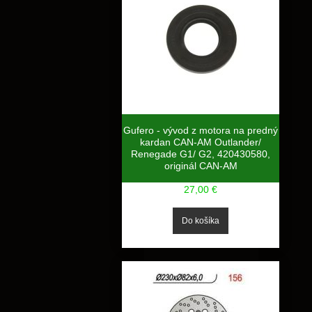
Gufero - vývod z motora na predný
kardan CAN-AM Outlander/
Renegade G1/ G2, 420430580,
originál CAN-AM
27,00 €