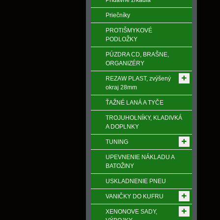
Prídavné zrkadlá
Priečníky
PROTIŠMYKOVÉ
PODLOŽKY
PÚZDRA CD, BRAŠNE,
ORGANIZÉRY
REZAW PLAST, zvýšený
okraj 28mm
ŤAŽNÉ LANÁ A TYČE
TROJUHOLNÍKY, KLADIVKÁ
A DOPLNKY
TUNING
UPEVNENIE NÁKLADU A
BATOŽINY
USKLADNENIE PNEU
VANIČKY DO KUFRU
XENONOVE SADY,