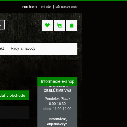
|
|
Prihlásenie
Môj účet
Môj zoznam prianí
Vyhľadať
akt
Rady a návody
Informácie e-shop
PORADÍME A
OBSLÚŽIME VÁS
dať v obchode
Pondelok-Piatok
8.00-16.30
obed: 11.00-12.00
Informácie,
objednávky: