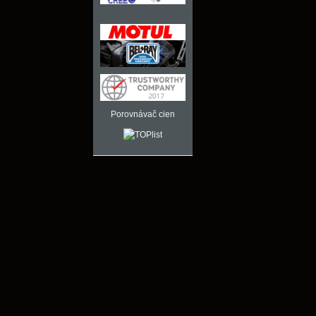
Porovnávač cien