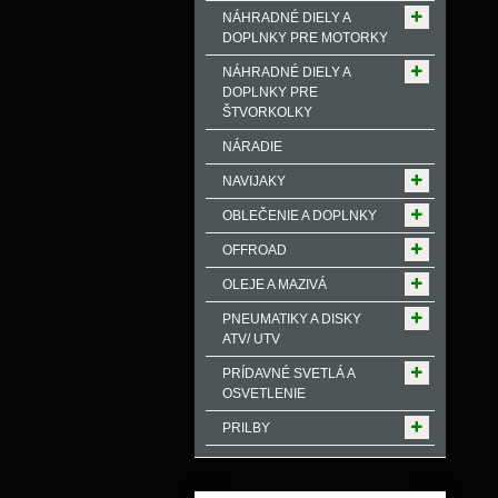
NÁHRADNÉ DIELY A
DOPLNKY PRE MOTORKY
NÁHRADNÉ DIELY A
DOPLNKY PRE
ŠTVORKOLKY
NÁRADIE
NAVIJAKY
OBLEČENIE A DOPLNKY
OFFROAD
OLEJE A MAZIVÁ
PNEUMATIKY A DISKY
ATV/ UTV
PRÍDAVNÉ SVETLÁ A
OSVETLENIE
PRILBY