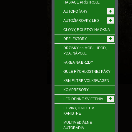
HASIACE PRÍSTROJE
AUTOPOŤAHY
AUTOŽIAROVKY, LED
CLONY, ROLETKY NA OKNÁ
DEFLEKTORY
DRŽIAKY na MOBIL, iPOD,
PDA, NÁPOJE
FARBA NA BRZDY
GULE RÝCHLOSTNEJ PÁKY
K&N FILTRE VOLKSWAGEN
KOMPRESORY
LED DENNÉ SVIETENIA
LIEVIKY, HADICE A
KANISTRE
MULTIMEDIÁLNE
AUTORÁDIA