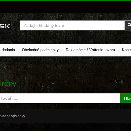
Vyhľadať
a dodania
Obchodné podmienky
Reklamácie / Vrátenie tovaru
Kont
irény
Hľa
Žiadne výsledky