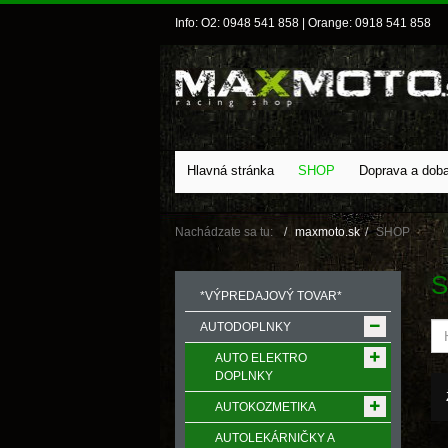
Info: O2: 0948 541 858 | Orange: 0918 541 858
Hlavná stránka
SHOP
Doprava a dob
Nachádzate sa tu:
maxmoto.sk
SHOP
S
*VÝPREDAJOVÝ TOVAR*
AUTODOPLNKY
AUTO ELEKTRO
DOPLNKY
AUTOKOZMETIKA
AUTOLEKÁRNIČKY A