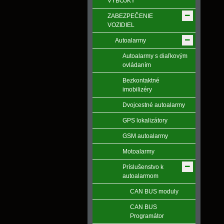
VÝBOJKY
ZABEZPEČENIE
VOZIDIEL
Autoalarmy
Autoalarmy s diaľkovým
ovládaním
Bezkontaktné
imobilizéry
Dvojcestné autoalarmy
GPS lokalizátory
GSM autoalarmy
Motoalarmy
Príslušenstvo k
autoalarmom
CAN BUS moduly
CAN BUS
Programátor