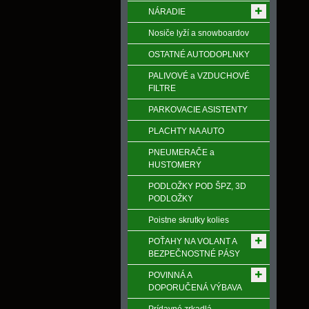
NÁRADIE
Nosiče lyží a snowboardov
OSTATNÉ AUTODOPLNKY
PALIVOVÉ a VZDUCHOVÉ
FILTRE
PARKOVACIE ASISTENTY
PLACHTY NA AUTO
PNEUMERAČE a
HUSTOMERY
PODLOŽKY POD ŠPZ, 3D
PODLOŽKY
Poistne skrutky kolies
POŤAHY NA VOLANT A
BEZPEČNOSTNÉ PÁSY
POVINNÁ A
DOPORUČENÁ VÝBAVA