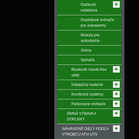
Diaľkové
ovládania
Doplnkové snímače
pre autoalarmy
Moduly pre
autoalarmy
Sirény
Spínače
Bluetooth hands-free
sady
Inštalačný materiál
Komfortné systémy
Parkovacie snímače
ZIMNÁ VÝBAVA A
DOPLNKY
NÁHRADNÉ DIELY PODĽA
VÝROBCU ATV/ UTV