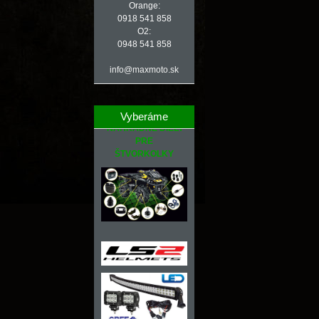
Orange:
0918 541 858
O2:
0948 541 858
info@maxmoto.sk
Vyberáme
NÁHRADNÉ DIELY
PRE
ŠTVORKOLKY