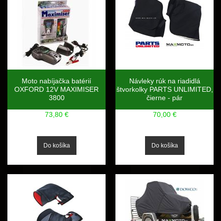
Moto nabíjačka batérií
Návleky rúk na riadidlá
OXFORD 12V MAXIMISER
štvorkolky PARTS UNLIMITED,
3800
čierne - pár
73,80 €
70,00 €