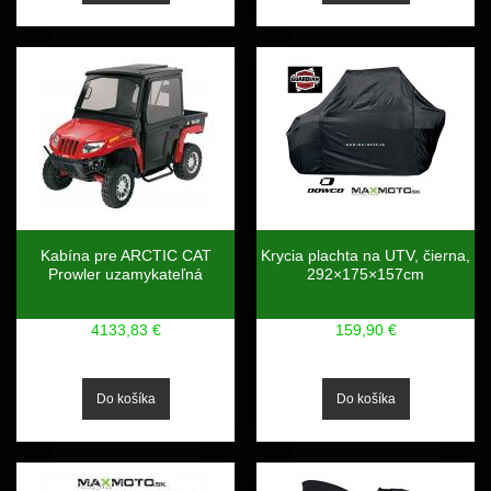
Kabína pre ARCTIC CAT
Krycia plachta na UTV, čierna,
Prowler uzamykateľná
292×175×157cm
4133,83 €
159,90 €