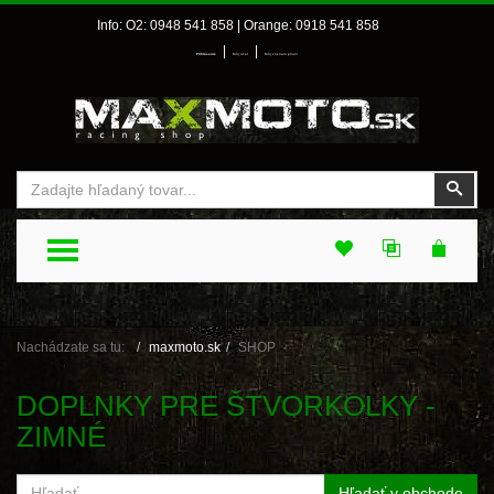
Info: O2: 0948 541 858 | Orange: 0918 541 858
|
|
Prihlásenie
Môj účet
Môj zoznam prianí
Vyhľadať
Vyhľ
TOGGLE MENU
Nachádzate sa tu:
maxmoto.sk
SHOP
DOPLNKY PRE ŠTVORKOLKY -
ZIMNÉ
Hľadať v obchode