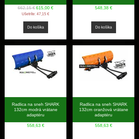
662,15 €
615,00 €
548,38 €
Ušetríte:
47,15 €
Radlica na sneh SHARK
Radlica na sneh SHARK
132cm modrá vrátane
132cm oranžová vrátane
adaptéru
adaptéru
558,63 €
558,63 €