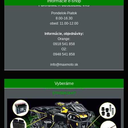
Informácie e-shop
PORADÍME A OBSLÚŽIME VÁS
Pondelok-Piatok
8.00-16.30
obed: 11.00-12.00
Informácie, objednávky:
Orange:
0918 541 858
O2:
0948 541 858
info@maxmoto.sk
Vyberáme
NÁHRADNÉ DIELY PRE
ŠTVORKOLKY