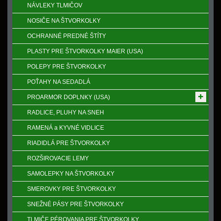
NÁVLEKY TLMIČOV
NOSIČE NA ŠTVORKOLKY
OCHRANNÉ PREDNÉ ŠTÍTY
PLASTY PRE ŠTVORKOLKY MAIER (USA)
POLEPY PRE ŠTVORKOLKY
POŤAHY NA SEDADLÁ
PROARMOR DOPLNKY (USA)
RADLICE, PLUHY NA SNEH
RAMENÁ a KYVNÉ VIDLICE
RIADIDLÁ PRE ŠTVORKOLKY
ROZŠIROVACIE LEMY
SAMOLEPKY NA ŠTVORKOLKY
SMEROVKY PRE ŠTVORKOLKY
SNEŽNÉ PÁSY PRE ŠTVORKOLKY
TLMIČE PÉROVANIA PRE ŠTVORKOLKY