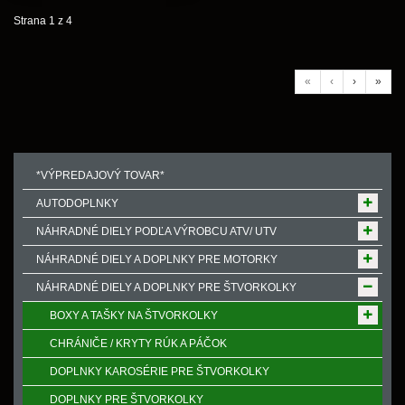
Strana 1 z 4
«
‹
›
»
*VÝPREDAJOVÝ TOVAR*
AUTODOPLNKY
NÁHRADNÉ DIELY PODĽA VÝROBCU ATV/ UTV
NÁHRADNÉ DIELY A DOPLNKY PRE MOTORKY
NÁHRADNÉ DIELY A DOPLNKY PRE ŠTVORKOLKY
BOXY A TAŠKY NA ŠTVORKOLKY
CHRÁNIČE / KRYTY RÚK A PÁČOK
DOPLNKY KAROSÉRIE PRE ŠTVORKOLKY
DOPLNKY PRE ŠTVORKOLKY