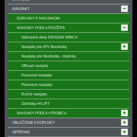
NAVIJAKY
DOPLNKY K NAVIJAKOM
NAVIJAKY PODĽA POUŽITIA
Náhradné diely DRAGON WINCH
Navijaky pre ATV štvorkolky
Navijaky pre štvorkolky - doplnky
Offroad navijaky
Pracovné navijaky
Prenosne navijaky
Ručné navijaky
Zdviháky HI-LIFT
NAVIJAKY PODĽA VÝROBCU
OBLEČENIE A DOPLNKY
OFFROAD