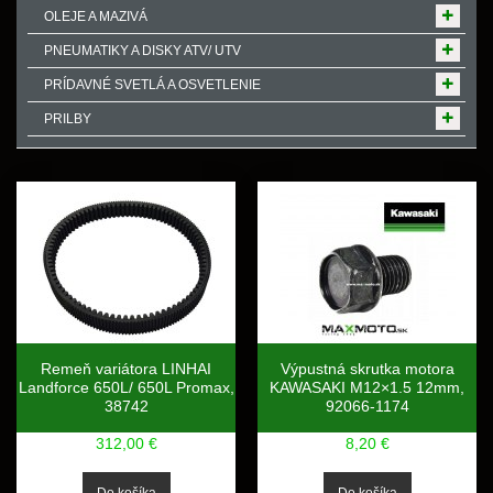
OLEJE A MAZIVÁ
PNEUMATIKY A DISKY ATV/ UTV
PRÍDAVNÉ SVETLÁ A OSVETLENIE
PRILBY
Remeň variátora LINHAI
Výpustná skrutka motora
Landforce 650L/ 650L Promax,
KAWASAKI M12×1.5 12mm,
38742
92066-1174
312,00 €
8,20 €