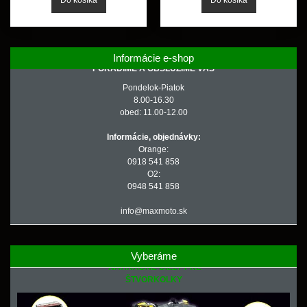
Informácie e-shop
PORADÍME A OBSLÚŽIME VÁS
Pondelok-Piatok
8.00-16.30
obed: 11.00-12.00
Informácie, objednávky:
Orange:
0918 541 858
O2:
0948 541 858
info@maxmoto.sk
Vyberáme
NÁHRADNÉ DIELY PRE
ŠTVORKOLKY