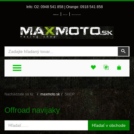
Info: O2: 0948 541 858 | Orange: 0918 541 858
|
|
Prihlásenie
Môj účet
Môj zoznam prianí
Vyhľadať
Vyhľ
TOGGLE MENU
Nachádzate sa tu:
maxmoto.sk
SHOP
Offroad navijaky
Hľadať v obchode