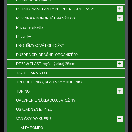
Poistne skrutky kolies
POŤAHY NA VOLANT A BEZPEČNOSTNÉ PÁSY
POVINNÁ A DOPORUČENÁ VÝBAVA
Prídavné zrkadlá
Priečníky
PROTIŠMYKOVÉ PODLOŽKY
PÚZDRA CD, BRAŠNE, ORGANIZÉRY
REZAW PLAST, zvýšený okraj 28mm
ŤAŽNÉ LANÁ A TYČE
TROJUHOLNÍKY, KLADIVKÁ A DOPLNKY
TUNING
UPEVNENIE NÁKLADU A BATOŽINY
USKLADNENIE PNEU
VANIČKY DO KUFRU
ALFA ROMEO