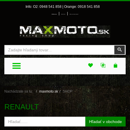
Info: O2: 0948 541 858 | Orange: 0918 541 858
|
|
Prihlásenie
Môj účet
Môj zoznam prianí
Vyhľadať
Vyhľ
TOGGLE MENU
Nachádzate sa tu:
maxmoto.sk
SHOP
RENAULT
Hľadať v obchode