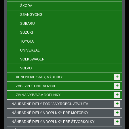
ŠKODA
SSANGYONG
SUBARU
SUZUKI
TOYOTA
UNIVERZAL
VOLKSWAGEN
VOLVO
XENONOVE SADY, VÝBOJKY
ZABEZPEČENIE VOZIDIEL
ZIMNÁ VÝBAVA A DOPLNKY
NÁHRADNÉ DIELY PODĽA VÝROBCU ATV/ UTV
NÁHRADNÉ DIELY A DOPLNKY PRE MOTORKY
NÁHRADNÉ DIELY A DOPLNKY PRE ŠTVORKOLKY