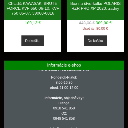
Chladič KAWASAKI BRUTE
Box na štvorkolku POLARIS
FORCE KVF 650 06-10, KVF
RZR PRO XP 2020, zadný
750 05-07, 39060-0016
169,13 €
449,00 €
369,00 €
Ušetríte:
80,00 €
Informácie e-shop
PORADÍME A OBSLÚŽIME VÁS
Pondelok-Piatok
8.00-16.30
obed: 11.00-12.00
Informácie, objednávky:
Orange:
0918 541 858
O2:
0948 541 858