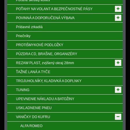
Poistne skrutky kolies
POŤAHY NA VOLANT A BEZPEČNOSTNÉ PÁSY
POVINNÁ A DOPORUČENÁ VÝBAVA
Prídavné zrkadlá
Priečníky
PROTIŠMYKOVÉ PODLOŽKY
PÚZDRA CD, BRAŠNE, ORGANIZÉRY
REZAW PLAST, zvýšený okraj 28mm
ŤAŽNÉ LANÁ A TYČE
TROJUHOLNÍKY, KLADIVKÁ A DOPLNKY
TUNING
UPEVNENIE NÁKLADU A BATOŽINY
USKLADNENIE PNEU
VANIČKY DO KUFRU
ALFA ROMEO