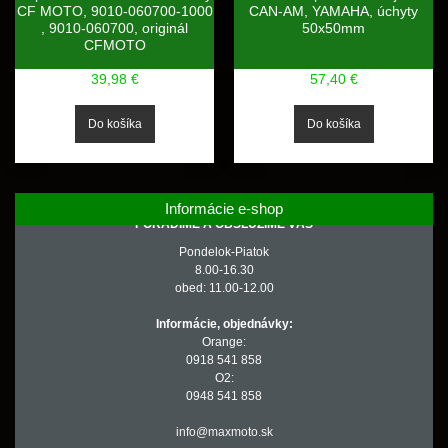
CF MOTO, 9010-060700-1000
CAN-AM, YAMAHA, úchyty
, 9010-060700, originál
50x50mm
CFMOTO
39,98 €
57,40 €
Informácie e-shop
PORADÍME A OBSLÚŽIME VÁS
Pondelok-Piatok
8.00-16.30
obed: 11.00-12.00
Informácie, objednávky:
Orange:
0918 541 858
O2:
0948 541 858
info@maxmoto.sk