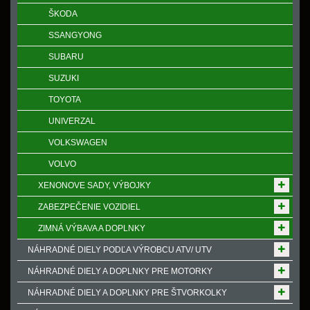
ŠKODA
SSANGYONG
SUBARU
SUZUKI
TOYOTA
UNIVERZAL
VOLKSWAGEN
VOLVO
XENONOVE SADY, VÝBOJKY
ZABEZPEČENIE VOZIDIEL
ZIMNÁ VÝBAVA A DOPLNKY
NÁHRADNÉ DIELY PODĽA VÝROBCU ATV/ UTV
NÁHRADNÉ DIELY A DOPLNKY PRE MOTORKY
NÁHRADNÉ DIELY A DOPLNKY PRE ŠTVORKOLKY