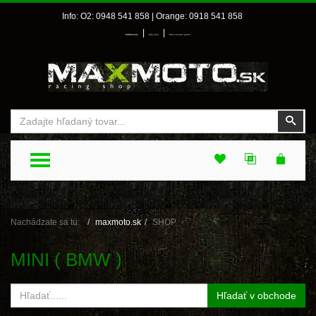
Info: O2: 0948 541 858 | Orange: 0918 541 858
|
|
Prihlásenie
Môj účet
Môj zoznam prianí
Vyhľadať
Vyhľ
TOGGLE MENU
Nachádzate sa tu:
maxmoto.sk
SHOP
MINI ( BMW )
Hľadať v obchode