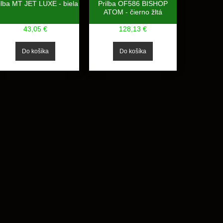
ilba MT JET LUXE - biela
Prilba OF586 BISHOP
ATOM - čierno žltá
43,05 €
128,13 €