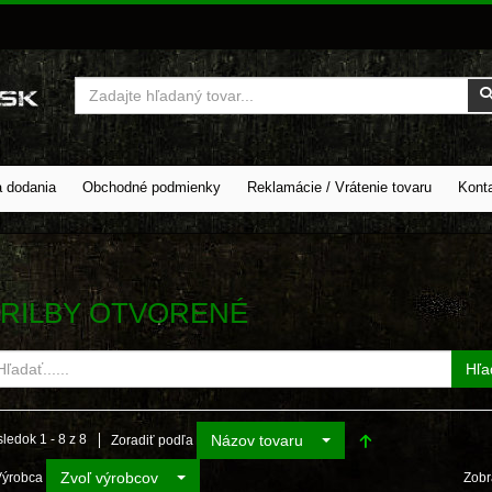
Vyhľadať
a dodania
Obchodné podmienky
Reklamácie / Vrátenie tovaru
Kont
RILBY OTVORENÉ
Hľa
Názov tovaru
ledok 1 - 8 z 8
Zoradiť podľa
Zvoľ výrobcov
Výrobca
Zobr