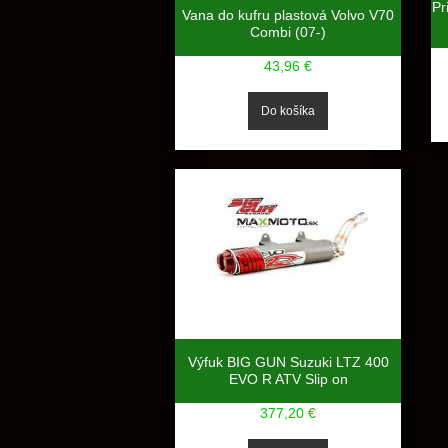
Pr
Vana do kufru plastová Volvo V70
Combi (07-)
43,96 €
Výfuk BIG GUN Suzuki LTZ 400
EVO R ATV Slip on
377,20 €