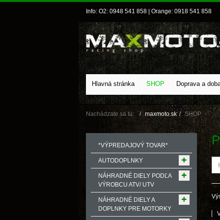
Info: O2: 0948 541 858 | Orange: 0918 541 858
Hlavná stránka
SHOP
Doprava a dob
Nachádzate sa tu:
maxmoto.sk
SHOP
P
*VÝPREDAJOVÝ TOVAR*
AUTODOPLNKY
NÁHRADNÉ DIELY PODĽA
VÝROBCU ATV/ UTV
Výs
NÁHRADNÉ DIELY A
DOPLNKY PRE MOTORKY