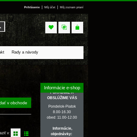
|
|
Prihlásenie
Môj účet
Môj zoznam prianí
Vyhľadať
akt
Rady a návody
Informácie e-shop
PORADÍME A
OBSLÚŽIME VÁS
dať v obchode
Pondelok-Piatok
8.00-16.30
obed: 11.00-12.00
Informácie,
aziť v:
objednávky: