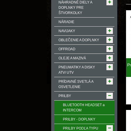
NÁHRADNÉ DIELY A
DOPLNKY PRE
ŠTVORKOLKY
NÁRADIE
NAVIJAKY
OBLEČENIE A DOPLNKY
OFFROAD
OLEJE A MAZIVÁ
P
PNEUMATIKY A DISKY
ATV/ UTV
PRÍDAVNÉ SVETLÁ A
OSVETLENIE
PRILBY
BLUETOOTH HEADSET a
INTERCOM
PRILBY - DOPLNKY
PRILBY PODĽA TYPU