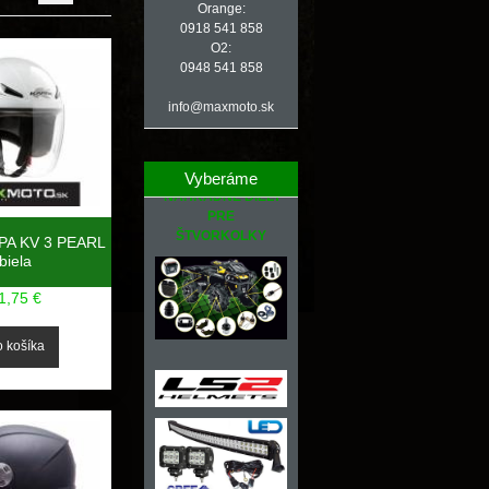
Orange:
0918 541 858
O2:
0948 541 858
info@maxmoto.sk
Vyberáme
NÁHRADNÉ DIELY
PRE
ŠTVORKOLKY
PPA KV 3 PEARL
biela
1,75 €