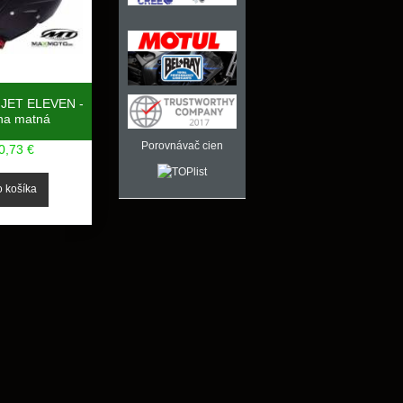
T JET ELEVEN -
rna matná
Porovnávač cien
0,73 €