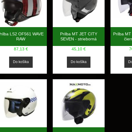
Prilba MT JET CITY
Prilba M
Prilba LS2 OF561 WAVE
SEVEN - strieborná
čie
RAW
45,10 €
7
87,13 €