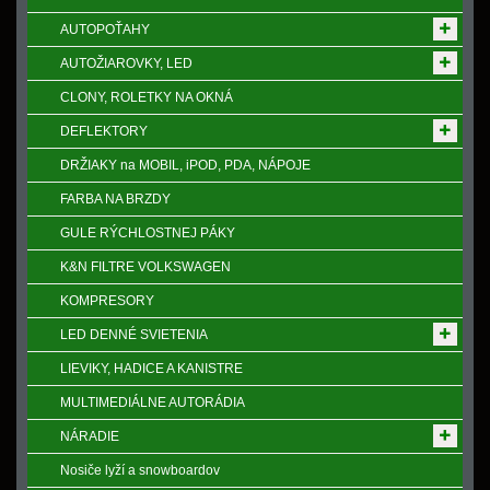
AUTOPOŤAHY
AUTOŽIAROVKY, LED
CLONY, ROLETKY NA OKNÁ
DEFLEKTORY
DRŽIAKY na MOBIL, iPOD, PDA, NÁPOJE
FARBA NA BRZDY
GULE RÝCHLOSTNEJ PÁKY
K&N FILTRE VOLKSWAGEN
KOMPRESORY
LED DENNÉ SVIETENIA
LIEVIKY, HADICE A KANISTRE
MULTIMEDIÁLNE AUTORÁDIA
NÁRADIE
Nosiče lyží a snowboardov