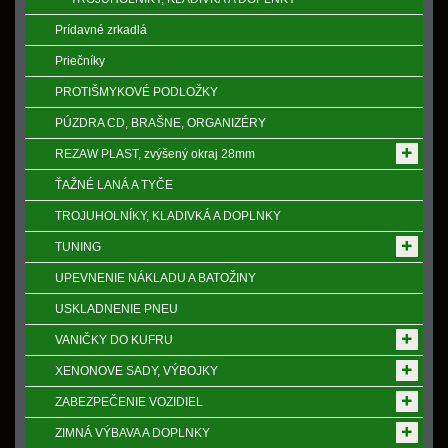
Prídavné zrkadlá
Priečníky
PROTIŠMYKOVÉ PODLOŽKY
PÚZDRA CD, BRAŠNE, ORGANIZÉRY
REZAW PLAST, zvýšený okraj 28mm
ŤAŽNÉ LANÁ A TYČE
TROJUHOLNÍKY, KLADIVKÁ A DOPLNKY
TUNING
UPEVNENIE NÁKLADU A BATOŽINY
USKLADNENIE PNEU
VANIČKY DO KUFRU
XENONOVE SADY, VÝBOJKY
ZABEZPEČENIE VOZIDIEL
ZIMNÁ VÝBAVA A DOPLNKY