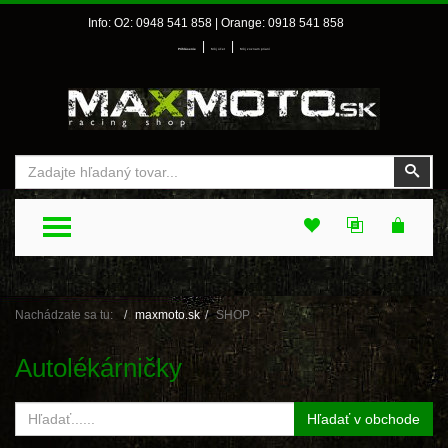
Info: O2: 0948 541 858 | Orange: 0918 541 858
|
|
Prihlásenie
Môj účet
Môj zoznam prianí
Vyhľadať
Vyhľ
TOGGLE MENU
Nachádzate sa tu:
maxmoto.sk
SHOP
Autolékárničky
Hľadať v obchode