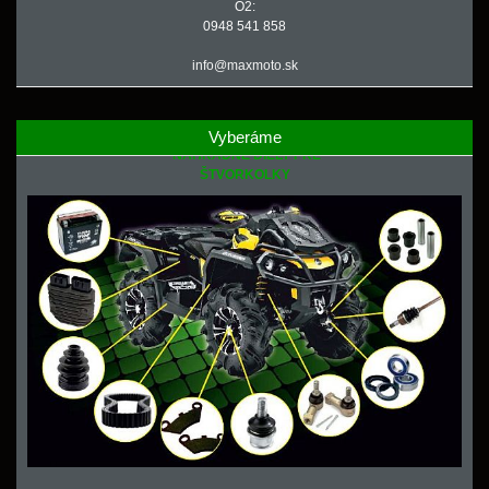
O2:
0948 541 858
info@maxmoto.sk
Vyberáme
NÁHRADNÉ DIELY PRE
ŠTVORKOLKY