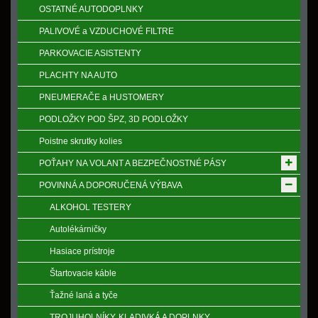
OSTATNÉ AUTODOPLNKY
PALIVOVÉ a VZDUCHOVÉ FILTRE
PARKOVACIE ASISTENTY
PLACHTY NA AUTO
PNEUMERAČE a HUSTOMERY
PODLOŽKY POD ŠPZ, 3D PODLOŽKY
Poistne skrutky kolies
POŤAHY NA VOLANT A BEZPEČNOSTNÉ PÁSY
POVINNÁ A DOPORUČENÁ VÝBAVA
ALKOHOL TESTERY
Autolékárničky
Hasiace prístroje
Štartovacie káble
Ťažné laná a tyče
TROJUHOLNÍKY, KLADIVKÁ A DOPLNKY