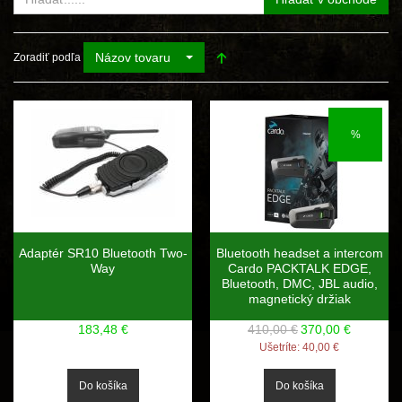
Názov tovaru
Zoradiť podľa
%
Adaptér SR10 Bluetooth Two-
Bluetooth headset a intercom
Way
Cardo PACKTALK EDGE,
Bluetooth, DMC, JBL audio,
magnetický držiak
183,48 €
410,00 €
370,00 €
Ušetríte:
40,00 €