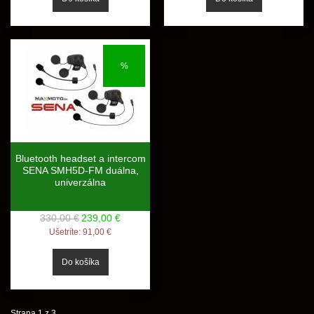
%
Bluetooth headset a intercom
SENA SMH5D-FM duálna,
univerzálna
330,00 €
239,00 €
Ušetríte:
91,00 €
Strana 1 z 3