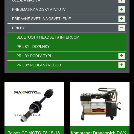
OLEJE A MAZIVÁ
PNEUMATIKY A DISKY ATV/ UTV
PRÍDAVNÉ SVETLÁ A OSVETLENIE
PRILBY
BLUETOOTH HEADSET a INTERCOM
PRILBY - DOPLNKY
PRILBY PODĽA TYPU
PRILBY PODĽA VÝROBCU
Poloos CF MOTO Z8 15-18,
Kompresor Dragonwich DWK -