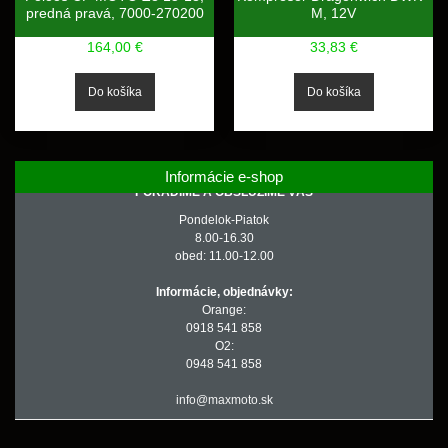
predná pravá, 7000-270200
M, 12V
164,00 €
33,83 €
Informácie e-shop
PORADÍME A OBSLÚŽIME VÁS
Pondelok-Piatok
8.00-16.30
obed: 11.00-12.00
Informácie, objednávky:
Orange:
0918 541 858
O2:
0948 541 858
info@maxmoto.sk