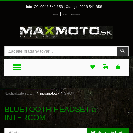
Info: O2: 0948 541 858 | Orange: 0918 541 858
|
|
Prihlásenie
Môj účet
Môj zoznam prianí
Vyhľadať
Vyhľ
TOGGLE MENU
Nachádzate sa tu:
maxmoto.sk
SHOP
BLUETOOTH HEADSET a
INTERCOM
Hľadať v obchode