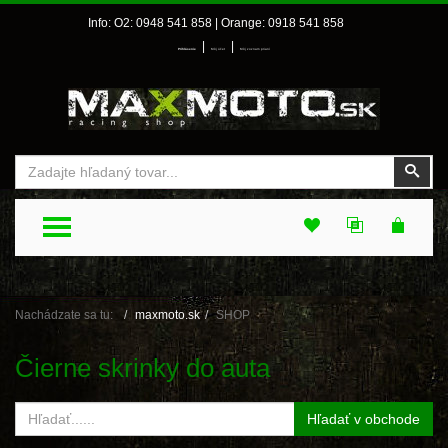
Info: O2: 0948 541 858 | Orange: 0918 541 858
|
|
Prihlásenie
Môj účet
Môj zoznam prianí
Vyhľadať
Vyhľ
TOGGLE MENU
Nachádzate sa tu:
maxmoto.sk
SHOP
Čierne skrinky do auta
Hľadať v obchode