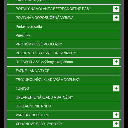
Poistne skrutky kolies
POŤAHY NA VOLANT A BEZPEČNOSTNÉ PÁSY
POVINNÁ A DOPORUČENÁ VÝBAVA
Prídavné zrkadlá
Priečníky
PROTIŠMYKOVÉ PODLOŽKY
PÚZDRA CD, BRAŠNE, ORGANIZÉRY
REZAW PLAST, zvýšený okraj 28mm
ŤAŽNÉ LANÁ A TYČE
TROJUHOLNÍKY, KLADIVKÁ A DOPLNKY
TUNING
UPEVNENIE NÁKLADU A BATOŽINY
USKLADNENIE PNEU
VANIČKY DO KUFRU
XENONOVE SADY, VÝBOJKY