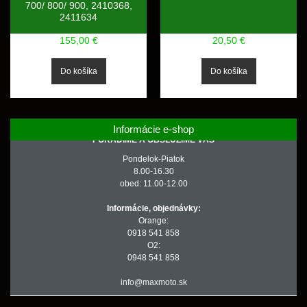
700/ 800/ 900, 2410368,
2411634
155,00 €
20,50 €
Informácie e-shop
PORADÍME A OBSLÚŽIME VÁS
Pondelok-Piatok
8.00-16.30
obed: 11.00-12.00
Informácie, objednávky:
Orange:
0918 541 858
O2:
0948 541 858
info@maxmoto.sk