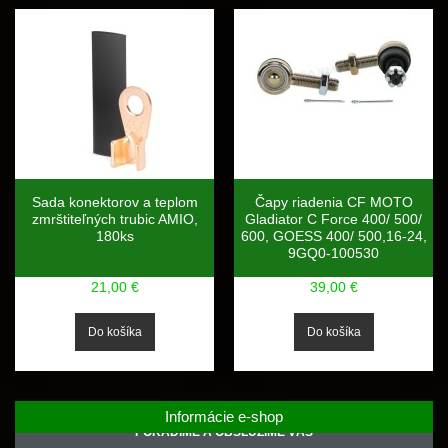
Sada konektorov a teplom
Čapy riadenia CF MOTO
zmrštiteľných trubic AMIO,
Gladiator C Force 400/ 500/
180ks
600, GOESS 400/ 500,16-24,
9GQ0-100530
21,00 €
39,00 €
Informácie e-shop
PORADÍME A OBSLÚŽIME VÁS