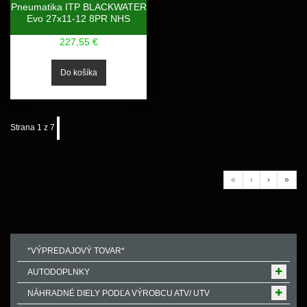
Pneumatika ITP BLACKWATER
Evo 27x11-12 8PR NHS
227,55 €
Strana 1 z 7
«
‹
›
»
*VÝPREDAJOVÝ TOVAR*
AUTODOPLNKY
NÁHRADNÉ DIELY PODĽA VÝROBCU ATV/ UTV