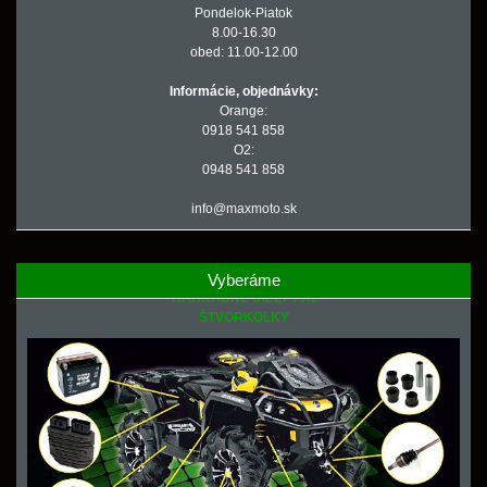
Pondelok-Piatok
8.00-16.30
obed: 11.00-12.00
Informácie, objednávky:
Orange:
0918 541 858
O2:
0948 541 858
info@maxmoto.sk
Vyberáme
NÁHRADNÉ DIELY PRE
ŠTVORKOLKY