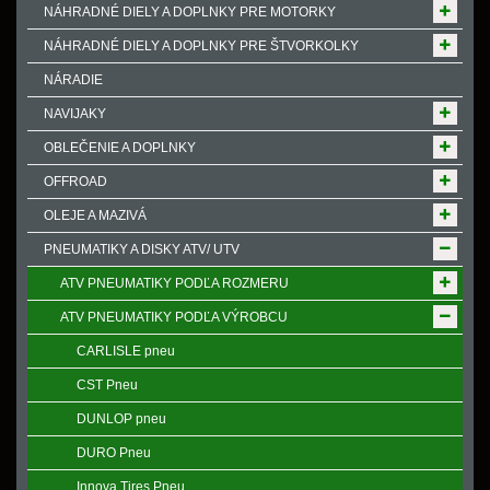
NÁHRADNÉ DIELY A DOPLNKY PRE MOTORKY
NÁHRADNÉ DIELY A DOPLNKY PRE ŠTVORKOLKY
NÁRADIE
NAVIJAKY
OBLEČENIE A DOPLNKY
OFFROAD
OLEJE A MAZIVÁ
PNEUMATIKY A DISKY ATV/ UTV
ATV PNEUMATIKY PODĽA ROZMERU
ATV PNEUMATIKY PODĽA VÝROBCU
CARLISLE pneu
CST Pneu
DUNLOP pneu
DURO Pneu
Innova Tires Pneu