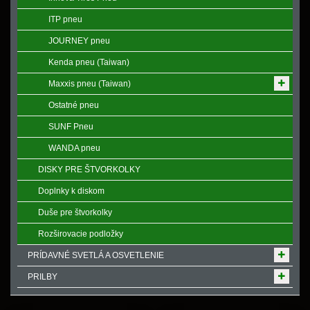
ITP pneu
JOURNEY pneu
Kenda pneu (Taiwan)
Maxxis pneu (Taiwan)
Ostatné pneu
SUNF Pneu
WANDA pneu
DISKY PRE ŠTVORKOLKY
Doplnky k diskom
Duše pre štvorkolky
Rozširovacie podložky
PRÍDAVNÉ SVETLÁ A OSVETLENIE
PRILBY