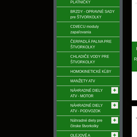
PLATNIČKY
BRZDY - OPRAVNÉ SADY
pre ŠTVORKOLKY
CDI/ECU moduly
zapaľovania
ČERPADLÁ PALIVA PRE
ŠTVORKOLKY
CHLADIČE VODY PRE
R
ŠTVORKOLKY
HOMOKINETICKÉ KĹBY
MANŽETY ATV
NÁHRADNÉ DIELY
ATV - MOTOR
NÁHRADNÉ DIELY
ATV - PODVOZOK
Náhradné diely pre
čínske štvorkolky
OLEJOVÉ A