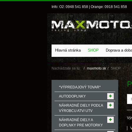
Info: O2: 0948 541 858 | Orange: 0918 541 858
Hlavná stránka
SHOP
Doprava a dob
Nachádzate sa tu:
maxmoto.sk
SHOP
P
*VÝPREDAJOVÝ TOVAR*
AUTODOPLNKY
NÁHRADNÉ DIELY PODĽA
VÝROBCU ATV/ UTV
Výs
NÁHRADNÉ DIELY A
DOPLNKY PRE MOTORKY