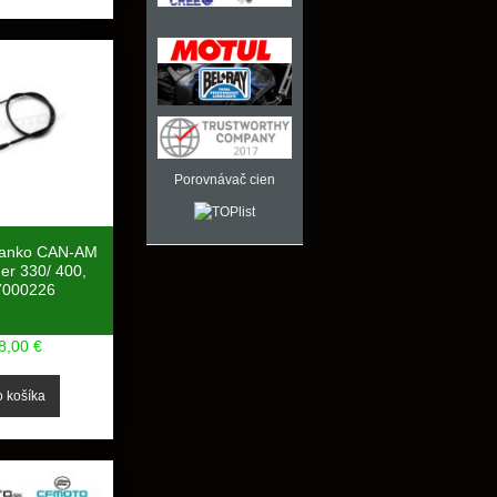
Porovnávač cien
lanko CAN-AM
er 330/ 400,
7000226
8,00 €