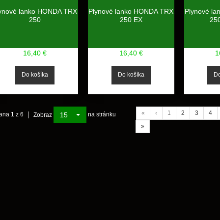
ynové lanko HONDA TRX
Plynové lanko HONDA TRX
Plynové l
250
250 EX
25
16,40 €
16,40 €
1
«
‹
1
2
3
4
15
ana 1 z 6
na stránku
Zobraz
»