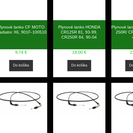
lynové lanko CF MOTO
Plynové lanko HONDA
Plynové l
adiator X6, 901F-100510
CR125R 81, 93-99,
250R/ C
CR250R 84, 90-04
9,74 €
18,00 €
2