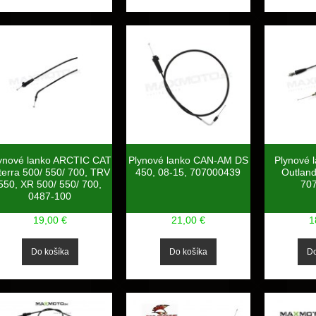
ynové lanko ARCTIC CAT
Plynové lanko CAN-AM DS
Plynové 
terra 500/ 550/ 700, TRV
450, 08-15, 707000439
Outland
550, XR 500/ 550/ 700,
70
0487-100
19,00 €
21,00 €
1