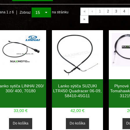
«
‹
1
2
3
4
15
ana 1 z 6
na stránku
Zobraz
»
anko sytiča LINHAI 260/
Lanko sýtiča SUZUKI
Plynové
300/ 400, 70180
LTR450 Quadracer 06-09,
Tomahawk 
58410-45G11
3121
33,00 €
42,00 €
2