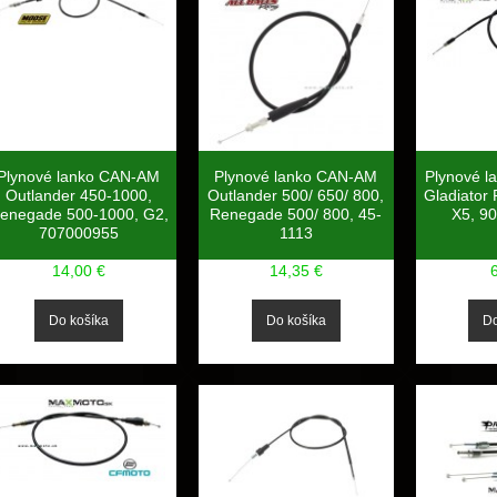
Plynové lanko CAN-AM
Plynové 
Plynové lanko CAN-AM
Outlander 450-1000,
Gladiator
Outlander 500/ 650/ 800,
enegade 500-1000, G2,
X5, 9
Renegade 500/ 800, 45-
707000955
1113
14,00 €
14,35 €