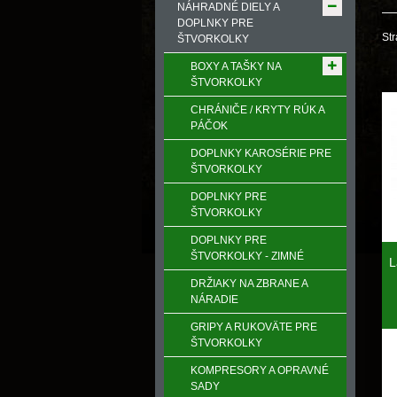
NÁHRADNÉ DIELY A
DOPLNKY PRE
Str
ŠTVORKOLKY
BOXY A TAŠKY NA
ŠTVORKOLKY
CHRÁNIČE / KRYTY RÚK A
PÁČOK
DOPLNKY KAROSÉRIE PRE
ŠTVORKOLKY
DOPLNKY PRE
ŠTVORKOLKY
DOPLNKY PRE
ŠTVORKOLKY - ZIMNÉ
L
DRŽIAKY NA ZBRANE A
NÁRADIE
GRIPY A RUKOVӒTE PRE
ŠTVORKOLKY
KOMPRESORY A OPRAVNÉ
SADY