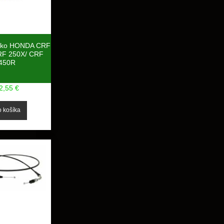
anko HONDA CRF
RF 250X/ CRF
450R
2,55 €