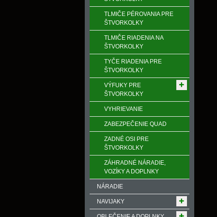
TLMIČE PÉROVANIA PRE
ŠTVORKOLKY
TLMIČE RIADENIA NA
ŠTVORKOLKY
TYČE RIADENIA PRE
ŠTVORKOLKY
VÝFUKY PRE
ŠTVORKOLKY
VYHRIEVANIE
ZABEZPEČENIE QUAD
ZADNÉ OSI PRE
ŠTVORKOLKY
ZÁHRADNÉ NÁRADIE,
VOZÍKY A DOPLNKY
NÁRADIE
NAVIJAKY
OBLEČENIE A DOPLNKY