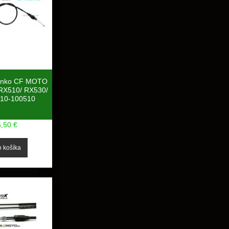
lanko CF MOTO
 RX510/ RX530/
010-100510
6,50 €