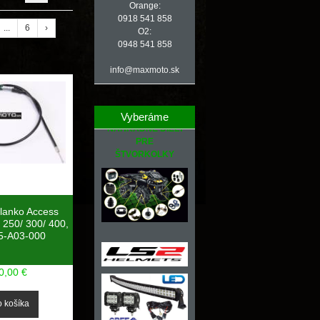
Orange:
0918 541 858
...
6
›
O2:
0948 541 858
info@maxmoto.sk
Vyberáme
NÁHRADNÉ DIELY
PRE
ŠTVORKOLKY
 lanko Access
250/ 300/ 400,
5-A03-000
0,00 €