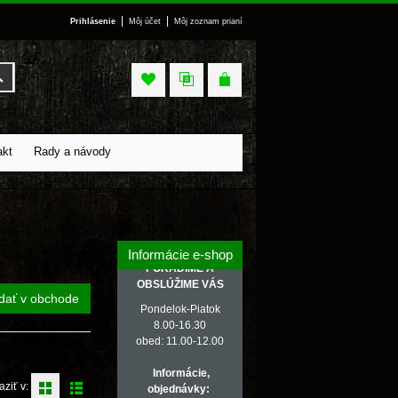
|
|
Prihlásenie
Môj účet
Môj zoznam prianí
Vyhľadať
akt
Rady a návody
Informácie e-shop
PORADÍME A
OBSLÚŽIME VÁS
dať v obchode
Pondelok-Piatok
8.00-16.30
obed: 11.00-12.00
Informácie,
aziť v:
objednávky: