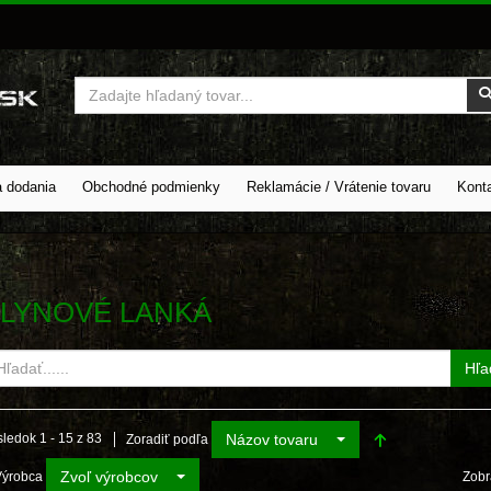
Vyhľadať
a dodania
Obchodné podmienky
Reklamácie / Vrátenie tovaru
Kont
LYNOVÉ LANKÁ
Hľa
Názov tovaru
ledok 1 - 15 z 83
Zoradiť podľa
Zvoľ výrobcov
Výrobca
Zobr