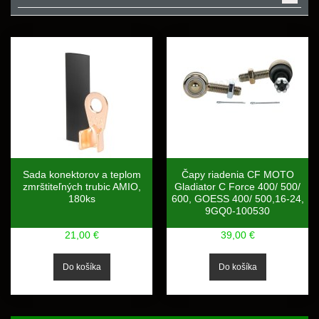
Sada konektorov a teplom
Čapy riadenia CF MOTO
zmrštiteľných trubic AMIO,
Gladiator C Force 400/ 500/
180ks
600, GOESS 400/ 500,16-24,
9GQ0-100530
21,00 €
39,00 €