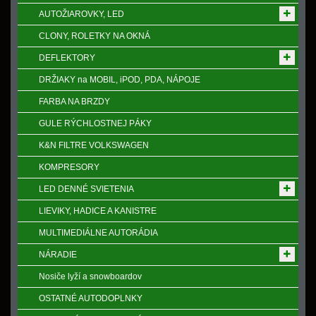
AUTOŽIAROVKY, LED
CLONY, ROLETKY NA OKNÁ
DEFLEKTORY
DRŽIAKY na MOBIL, iPOD, PDA, NÁPOJE
FARBA NA BRZDY
GULE RÝCHLOSTNEJ PÁKY
K&N FILTRE VOLKSWAGEN
KOMPRESORY
LED DENNÉ SVIETENIA
LIEVIKY, HADICE A KANISTRE
MULTIMEDIÁLNE AUTORÁDIA
NÁRADIE
Nosiče lyží a snowboardov
OSTATNÉ AUTODOPLNKY