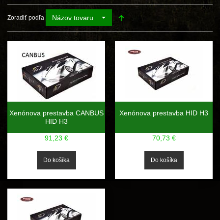
Názov tovaru
Zoradiť podľa
Xenónova prestavba CANBUS
Xenónova prestavba HID H3
HID H3
91,23 €
70,73 €