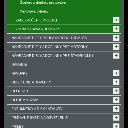
Štartére a doplnky pre xenóny
Xenovové výbojky
ZABEZPEČENIE VOZIDIEL
ZIMNÁ VÝBAVA A DOPLNKY
NÁHRADNÉ DIELY PODĽA VÝROBCU ATV/ UTV
NÁHRADNÉ DIELY A DOPLNKY PRE MOTORKY
NÁHRADNÉ DIELY A DOPLNKY PRE ŠTVORKOLKY
NÁRADIE
NAVIJAKY
OBLEČENIE A DOPLNKY
OFFROAD
OLEJE A MAZIVÁ
PNEUMATIKY A DISKY ATV/ UTV
PRÍDAVNÉ SVETLÁ A OSVETLENIE
PRILBY