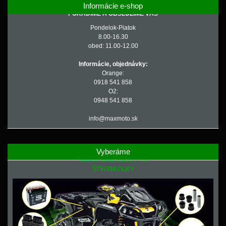
Informácie e-shop
PORADÍME A OBSLÚŽIME VÁS
Pondelok-Piatok
8.00-16.30
obed: 11.00-12.00
Informácie, objednávky:
Orange:
0918 541 858
O2:
0948 541 858
info@maxmoto.sk
Vyberáme
NÁHRADNÉ DIELY PRE
ŠTVORKOLKY