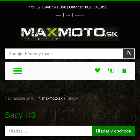
Info: O2: 0948 541 858 | Orange: 0918 541 858
|
|
Prihlásenie
Môj účet
Môj zoznam prianí
Vyhľadať
Vyhľ
TOGGLE MENU
Nachádzate sa tu:
maxmoto.sk
SHOP
Sady H3
Hľadať v obchode