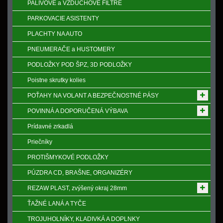
PALIVOVÉ a VZDUCHOVÉ FILTRE
PARKOVACIE ASISTENTY
PLACHTY NA AUTO
PNEUMERAČE a HUSTOMERY
PODLOŽKY POD ŠPZ, 3D PODLOŽKY
Poistne skrutky kolies
POŤAHY NA VOLANT A BEZPEČNOSTNÉ PÁSY
POVINNÁ A DOPORUČENÁ VÝBAVA
Prídavné zrkadlá
Priečníky
PROTIŠMYKOVÉ PODLOŽKY
PÚZDRA CD, BRAŠNE, ORGANIZÉRY
REZAW PLAST, zvýšený okraj 28mm
ŤAŽNÉ LANÁ A TYČE
TROJUHOLNÍKY, KLADIVKÁ A DOPLNKY