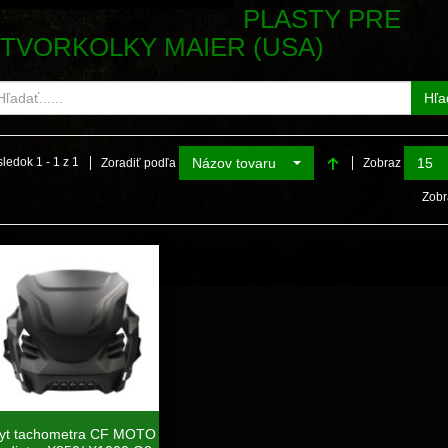
PLASTY PRE
TVORKOLKY MAIER (USA)
Hľa
Názov tovaru
15
ledok 1 - 1 z 1
Zoradiť podľa
Zobraz
Zobr
ryt tachometra CF MOTO