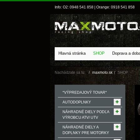
Info: O2: 0948 541 858 | Orange: 0918 541 858
Hlavná stránka
SHOP
Doprava a dob
Nachádzate sa tu:
maxmoto.sk
SHOP
*VÝPREDAJOVÝ TOVAR*
AUTODOPLNKY
NÁHRADNÉ DIELY PODĽA
VÝROBCU ATV/ UTV
NÁHRADNÉ DIELY A
DOPLNKY PRE MOTORKY