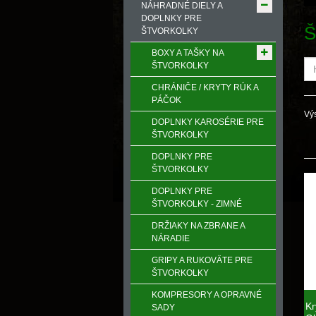
NÁHRADNÉ DIELY A
DOPLNKY PRE
Š
ŠTVORKOLKY
BOXY A TAŠKY NA
ŠTVORKOLKY
CHRÁNIČE / KRYTY RÚK A
PÁČOK
Výs
DOPLNKY KAROSÉRIE PRE
ŠTVORKOLKY
DOPLNKY PRE
ŠTVORKOLKY
DOPLNKY PRE
ŠTVORKOLKY - ZIMNÉ
DRŽIAKY NA ZBRANE A
NÁRADIE
GRIPY A RUKOVӒTE PRE
ŠTVORKOLKY
KOMPRESORY A OPRAVNÉ
K
SADY