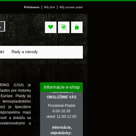
|
|
Prihlásenie
Môj účet
Môj zoznam prianí
Vyhľadať
akt
Rady a návody
RING (USA) je
Informácie e-shop
lastov pre motorky
PORADÍME A
 Európe. Plasty sú
OBSLÚŽIME VÁS
rmoplastického
Pondelok-Piatok
torý je špeciálne
8.00-16.30
olypropelénu majú
obed: 11.00-12.00
lnosť a dokážu sa
veternostnými a
Informácie,
objednávky: