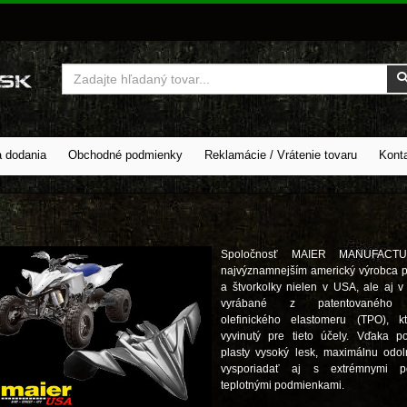
Vyhľadať
a dodania
Obchodné podmienky
Reklamácie / Vrátenie tovaru
Kont
Spoločnosť MAIER MANUFACTU
najvýznamnejším americký výrobca p
a štvorkolky nielen v USA, ale aj v
vyrábané z patentovaného te
olefinického elastomeru (TPO), k
vyvinutý pre tieto účely. Vďaka p
plasty vysoký lesk, maximálnu odo
vysporiadať aj s extrémnymi po
teplotnými podmienkami.