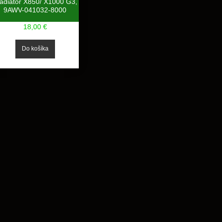
adiator X850/ X1000 G3,
9AWV-041032-8000
18,00 €