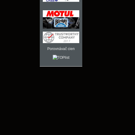
Porovnávač cien