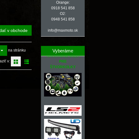
Orange:
0918 541 858
O2:
0948 541 858
dať v obchode
info@maxmoto.sk
Vyberáme
na stránku
NÁHRADNÉ DIELY
aziť v:
PRE
ŠTVORKOLKY