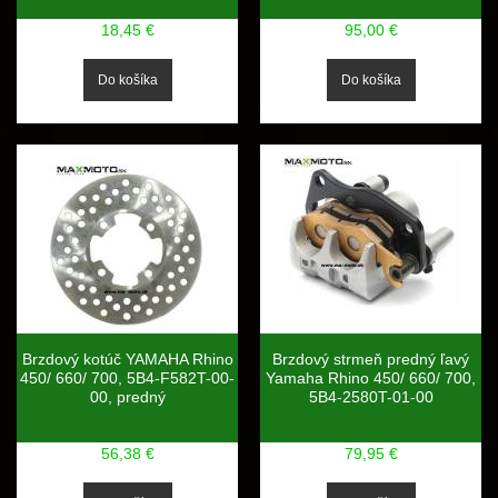
18,45 €
95,00 €
Brzdový kotúč YAMAHA Rhino
Brzdový strmeň predný ľavý
450/ 660/ 700, 5B4-F582T-00-
Yamaha Rhino 450/ 660/ 700,
00, predný
5B4-2580T-01-00
56,38 €
79,95 €