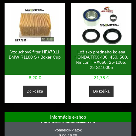
Vzduchový filter HFA7911
Ložisko predného kolesa
BMW R1100 S / Boxer Cup
HONDA TRX 400, 450, 500,
Rincon TRX650, 25-1005,
23.S110005
8,20 €
31,78 €
Informácie e-shop
PORADÍME A OBSLÚŽIME VÁS
Pondelok-Piatok
8.00-16.30