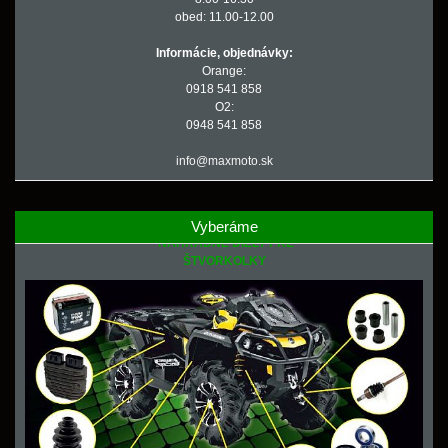
obed: 11.00-12.00
Informácie, objednávky:
Orange:
0918 541 858
O2:
0948 541 858
info@maxmoto.sk
Vyberáme
NÁHRADNÉ DIELY PRE
ŠTVORKOLKY