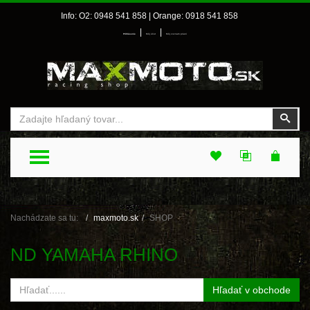
Info: O2: 0948 541 858 | Orange: 0918 541 858
|
|
Prihlásenie
Môj účet
Môj zoznam prianí
Vyhľadať
Vyhľ
TOGGLE MENU
Nachádzate sa tu:
maxmoto.sk
SHOP
ND YAMAHA RHINO
Hľadať v obchode