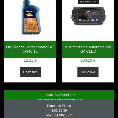
Olej Repsol Moto Scooter 4T
Multimediálne autorádio pre
5W40 1L
KIA CEED
12,23 €
680,19 €
Informácie e-shop
PORADÍME A OBSLÚŽIME VÁS
Pondelok-Piatok
8.00-16.30
obed: 11.00-12.00