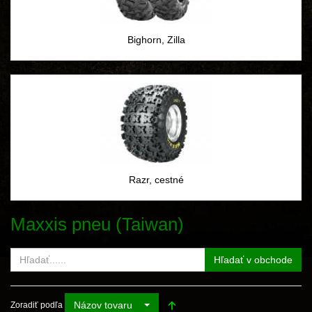
Bighorn, Zilla
Razr, cestné
Maxxis pneu (Taiwan)
Hľadať v obchode
Názov tovaru
Zoradiť podľa