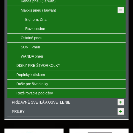
Kenda pneu (Taiwan)
Maxxis pneu (Taiwan)
Bighorn, Zilla
Razr, cestné
Ostatné pneu
SUNF Pneu
WANDA pneu
DISKY PRE ŠTVORKOLKY
Doplnky k diskom
Duše pre štvorkolky
Rozširovacie podložky
PRÍDAVNÉ SVETLÁ A OSVETLENIE
PRILBY