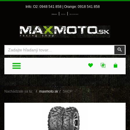
Info: O2: 0948 541 858 | Orange: 0918 541 858
|
|
Prihlásenie
Môj účet
Môj zoznam prianí
Vyhľadať
Vyhľ
TOGGLE MENU
Nachádzate sa tu:
maxmoto.sk
SHOP