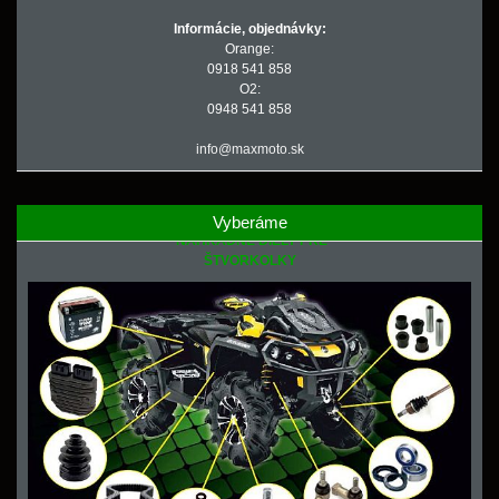
Informácie, objednávky:
Orange:
0918 541 858
O2:
0948 541 858
info@maxmoto.sk
Vyberáme
NÁHRADNÉ DIELY PRE
ŠTVORKOLKY