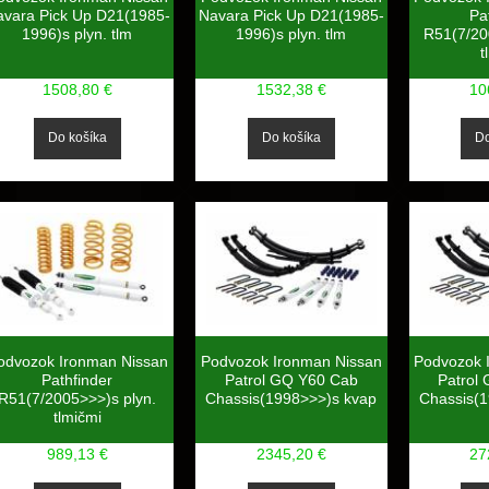
avara Pick Up D21(1985-
Navara Pick Up D21(1985-
Pa
1996)s plyn. tlm
1996)s plyn. tlm
R51(7/20
t
1508,80 €
1532,38 €
10
odvozok Ironman Nissan
Podvozok Ironman Nissan
Podvozok 
Pathfinder
Patrol GQ Y60 Cab
Patrol
R51(7/2005>>>)s plyn.
Chassis(1998>>>)s kvap
Chassis(
tlmičmi
989,13 €
2345,20 €
27