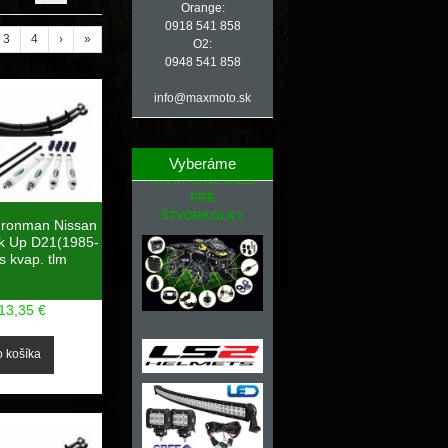
Orange:
0918 541 858
3
4
›
»
O2:
0948 541 858
info@maxmoto.sk
Vyberáme
NÁHRADNÉ DIELY
PRE
ŠTVORKOLKY
Ironman Nissan
ck Up D21(1985-
s kvap. tlm
13,35 €