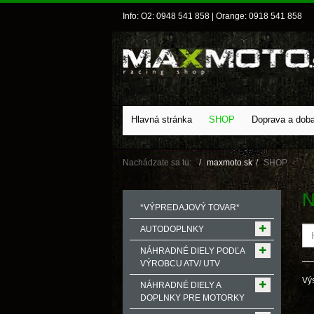
Info: O2: 0948 541 858 | Orange: 0918 541 858
Hlavná stránka
SHOP
Doprava a dob
Nachádzate sa tu:
maxmoto.sk
SHOP
N
*VÝPREDAJOVÝ TOVAR*
AUTODOPLNKY
NÁHRADNÉ DIELY PODĽA
VÝROBCU ATV/ UTV
Výs
NÁHRADNÉ DIELY A
DOPLNKY PRE MOTORKY