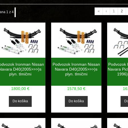
«
‹
1
2
ana 1 z 4
odvozok Ironman Nissan
Podvozok Ironman Nissan
Podvozok 
Navara D40(2005>>>)s
Navara D40(2005>>>)s
Navara Pi
plyn. tlmičmi
plyn. tlmičmi
1996)
1800,00 €
1578,50 €
16