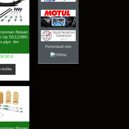
Ironman Nissan
ck Up D21(1985-
s plyn. tlm
Porovnávač cien
08,80 €
Ironman Nissan