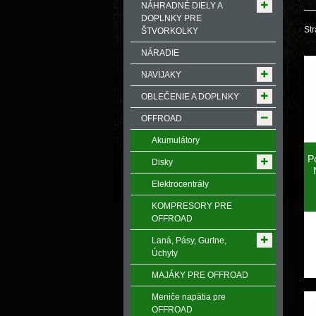
NÁHRADNÉ DIELY A
DOPLNKY PRE
Str
ŠTVORKOLKY
NÁRADIE
NAVIJAKY
OBLEČENIE A DOPLNKY
OFFROAD
Akumulátory
P
Disky
Elektrocentrály
KOMPRESORY PRE
OFFROAD
Laná, Pásy, Gurtne,
Úchyty
MAJÁKY PRE OFFROAD
Meniče napӓtia pre
OFFROAD