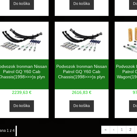
odvozok Ironman Nissan
Podvozok Ironman Nissan
Podvozok 
Patrol GQ Y60 Cab
Patrol GQ Y60 Cab
Patrol
Chassis(1998>>>)s plyn
Chassis(1998>>>)s plyn
Wagon(198
2239,63 €
2616,83 €
9
«
‹
1
2
ana 1 z 4