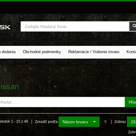
Vyhľadať
a dodania
Obchodné podmienky
Reklamácie / Vrátenie tovaru
Kont
issan
Hľa
Názov tovaru
15
ledok 1 - 15 z 46
Zoradiť podľa
Zobraz
Zobr