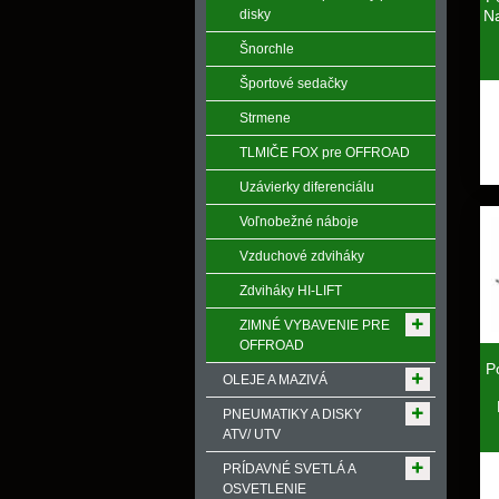
N
disky
Šnorchle
Športové sedačky
Strmene
TLMIČE FOX pre OFFROAD
Uzávierky diferenciálu
Voľnobežné náboje
Vzduchové zdviháky
Zdviháky HI-LIFT
ZIMNÉ VYBAVENIE PRE
OFFROAD
P
OLEJE A MAZIVÁ
PNEUMATIKY A DISKY
ATV/ UTV
PRÍDAVNÉ SVETLÁ A
OSVETLENIE