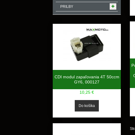
PRILBY
P
CDI modul zapaľovania 4T 50ccm
GY6, 000127
10,25 €
Str