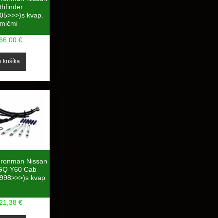
thfinder
05>>>)s kvap.
lmičmi
66,00 €
Ironman Nissan
 GQ Y60 Cab
1998>>>)s kvap
21,38 €