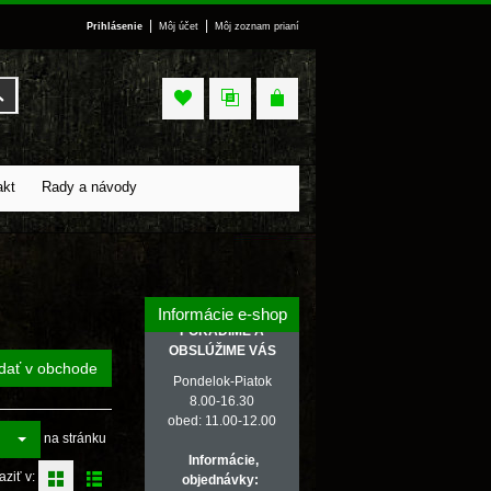
|
|
Prihlásenie
Môj účet
Môj zoznam prianí
Vyhľadať
akt
Rady a návody
Informácie e-shop
PORADÍME A
OBSLÚŽIME VÁS
dať v obchode
Pondelok-Piatok
8.00-16.30
obed: 11.00-12.00
na stránku
Informácie,
aziť v:
objednávky: