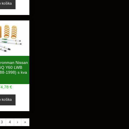
Ironman Nissan
 GQ Y60 LWB
8-1998) s kva
74,78 €
3
4
›
»