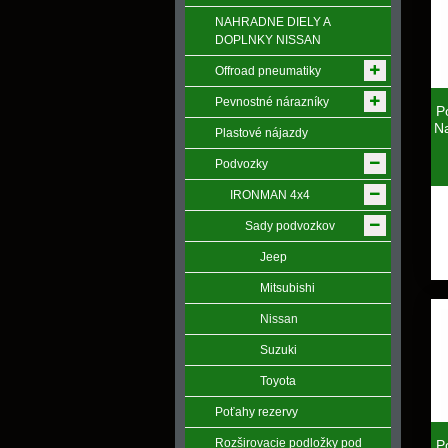
NAHRADNE DIELY A
DOPLNKY NISSAN
Offroad pneumatiky
Pevnostné nárazníky
P
N
Plastové nájazdy
Podvozky
IRONMAN 4x4
Sady podvozkov
Jeep
Mitsubishi
Nissan
Suzuki
Toyota
Poťahy rezervy
Rozširovacie podložky pod
P