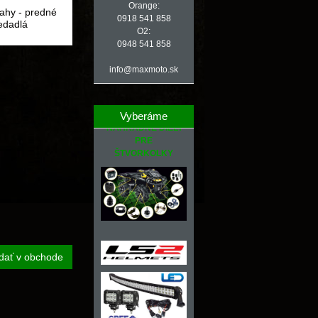
Orange:
ahy - predné
0918 541 858
edadlá
O2:
0948 541 858
info@maxmoto.sk
Vyberáme
NÁHRADNÉ DIELY
PRE
ŠTVORKOLKY
dať v obchode