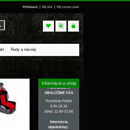
|
|
Prihlásenie
Môj účet
Môj zoznam prianí
Vyhľadať
akt
Rady a návody
Informácie e-shop
PORADÍME A
OBSLÚŽIME VÁS
Pondelok-Piatok
8.00-16.30
obed: 11.00-12.00
Informácie,
objednávky: