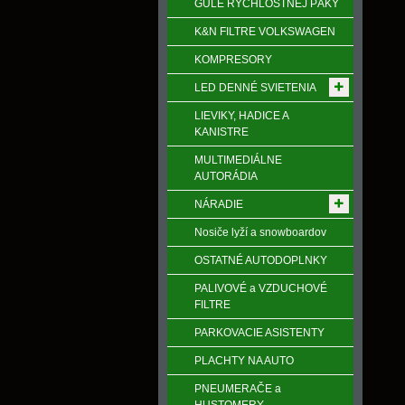
GULE RÝCHLOSTNEJ PÁKY
K&N FILTRE VOLKSWAGEN
KOMPRESORY
LED DENNÉ SVIETENIA
LIEVIKY, HADICE A
KANISTRE
MULTIMEDIÁLNE
AUTORÁDIA
NÁRADIE
Nosiče lyží a snowboardov
OSTATNÉ AUTODOPLNKY
PALIVOVÉ a VZDUCHOVÉ
FILTRE
PARKOVACIE ASISTENTY
PLACHTY NA AUTO
PNEUMERAČE a