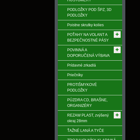
HUSTOMERY
PODLOŽKY POD ŠPZ, 3D
PODLOŽKY
Poistne skrutky kolies
POŤAHY NA VOLANT A
BEZPEČNOSTNÉ PÁSY
POVINNÁ A
DOPORUČENÁ VÝBAVA
Prídavné zrkadlá
Priečníky
PROTIŠMYKOVÉ
PODLOŽKY
PÚZDRA CD, BRAŠNE,
ORGANIZÉRY
REZAW PLAST, zvýšený
okraj 28mm
ŤAŽNÉ LANÁ A TYČE