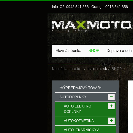
Info: O2: 0948 541 858 | Orange: 0918 541 858
Hlavná stránka
SHOP
Doprava a dob
Nachádzate sa tu:
maxmoto.sk
SHOP
*VÝPREDAJOVÝ TOVAR*
AUTODOPLNKY
AUTO ELEKTRO
DOPLNKY
AUTOKOZMETIKA
AUTOLEKÁRNIČKY A