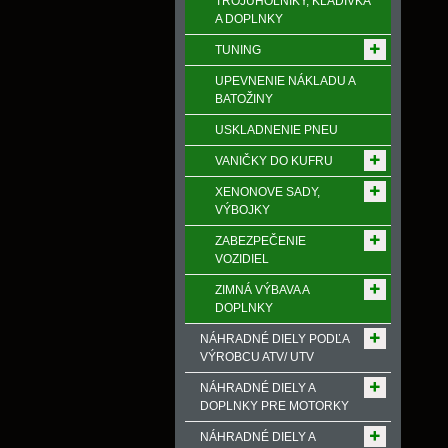
TROJUHOLNÍKY, KLADIVKÁ
A DOPLNKY
TUNING
UPEVNENIE NÁKLADU A
BATOŽINY
USKLADNENIE PNEU
VANIČKY DO KUFRU
XENONOVE SADY,
VÝBOJKY
ZABEZPEČENIE
VOZIDIEL
ZIMNÁ VÝBAVA A
DOPLNKY
NÁHRADNÉ DIELY PODĽA
VÝROBCU ATV/ UTV
NÁHRADNÉ DIELY A
DOPLNKY PRE MOTORKY
NÁHRADNÉ DIELY A