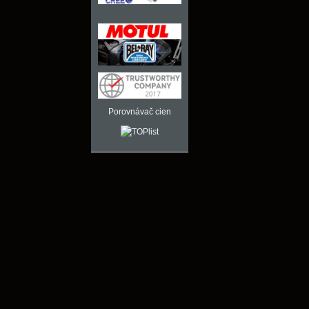
Porovnávač cien