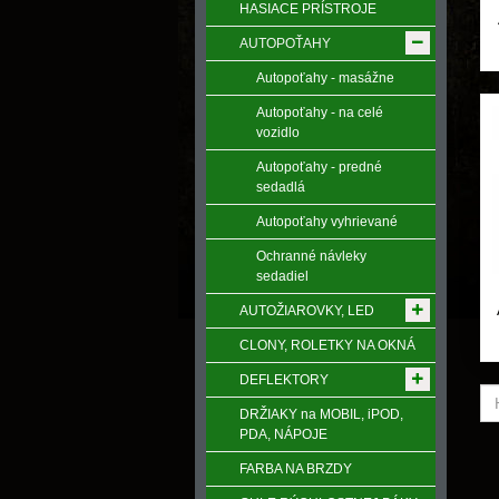
HASIACE PRÍSTROJE
AUTOPOŤAHY
Autopoťahy - masážne
Autopoťahy - na celé
vozidlo
Autopoťahy - predné
sedadlá
Autopoťahy vyhrievané
Ochranné návleky
sedadiel
AUTOŽIAROVKY, LED
CLONY, ROLETKY NA OKNÁ
DEFLEKTORY
DRŽIAKY na MOBIL, iPOD,
PDA, NÁPOJE
FARBA NA BRZDY