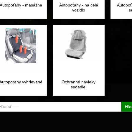
Autopoťahy - masážne
Autopoťahy - na celé
Autopoť
vozidlo
s
Autopoťahy vyhrievané
Ochranné návleky
sedadiel
Hľa