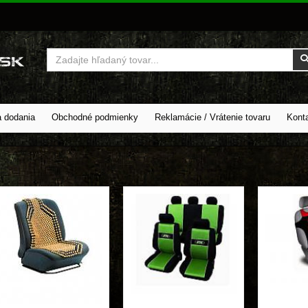
Vyhľadať
a dodania
Obchodné podmienky
Reklamácie / Vrátenie tovaru
Kont