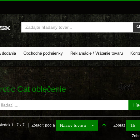
Vyhľadať
a dodania
Obchodné podmienky
Reklamácie / Vrátenie tovaru
Kont
rctic Cat oblečenie
Hľa
Názov tovaru
15
ledok 1 - 7 z 7
Zoradiť podľa
Zobraz
Zobr