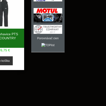
ohavice PTS
COUNTRY
Porovnávač cien
76,75 €