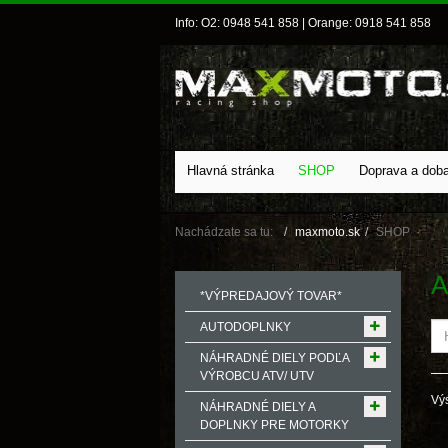
Info: O2: 0948 541 858 | Orange: 0918 541 858
Hlavná stránka
SHOP
Doprava a dob
Nachádzate sa tu:
maxmoto.sk
SHOP
A
*VÝPREDAJOVÝ TOVAR*
AUTODOPLNKY
NÁHRADNÉ DIELY PODĽA
VÝROBCU ATV/ UTV
Výs
NÁHRADNÉ DIELY A
DOPLNKY PRE MOTORKY