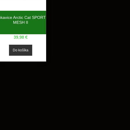
kavice Arctic Cat SPORT
MESH II
39,98 €