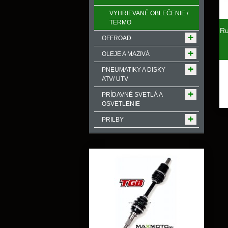
VYHRIEVANÉ OBLEČENIE /
TERMO
Ru
OFFROAD
OLEJE A MAZIVÁ
PNEUMATIKY A DISKY
ATV/ UTV
PRÍDAVNÉ SVETLÁ A
OSVETLENIE
PRILBY