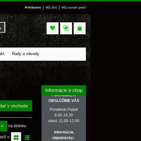
|
|
Prihlásenie
Môj účet
Môj zoznam prianí
Vyhľadať
akt
Rady a návody
Informácie e-shop
PORADÍME A
OBSLÚŽIME VÁS
dať v obchode
Pondelok-Piatok
8.00-16.30
obed: 11.00-12.00
na stránku
Informácie,
aziť v:
objednávky: