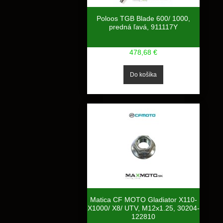
Poloos TGB Blade 600/ 1000,
predná ľavá, 911117Y
478,68 €
Matica CF MOTO Gladiator X110-
X1000/ X8/ UTV, M12x1.25, 30204-
122810