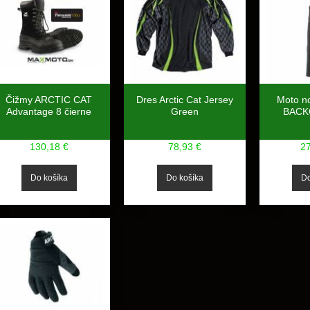
Čižmy ARCTIC CAT
Dres Arctic Cat Jersey
Moto n
Advantage 8 čierne
Green
BACK
130,18 €
78,93 €
2