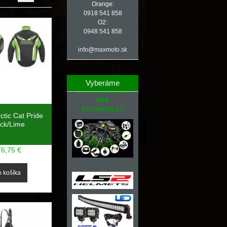
Orange:
0918 541 858
O2:
0948 541 858
info@maxmoto.sk
Vyberáme
NÁHRADNÉ DIELY
PRE
ŠTVORKOLKY
ctic Cat Pride
ack/Lime
76,75 €