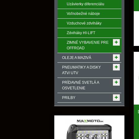
Uzávierky diferenciálu
Voľnobežné náboje
Vzduchové zdviháky
Zdviháky HI-LIFT
ZIMNÉ VYBAVENIE PRE
OFFROAD
OLEJE A MAZIVÁ
PNEUMATIKY A DISKY
ATV/ UTV
PRÍDAVNÉ SVETLÁ A
OSVETLENIE
PRILBY