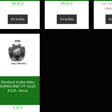
88,00 €
99,43 €
141,45
Ušetr
Stredová krytka disku
HURRICANE ITP 4/110,
4/115, čierna
5,00 €