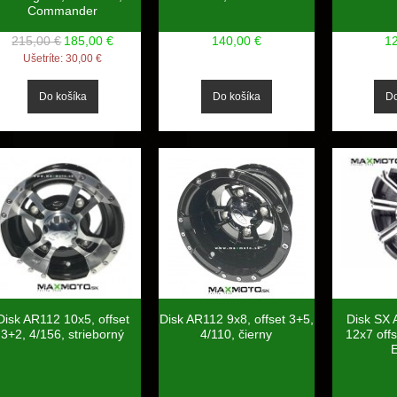
Commander
215,00 €
185,00 €
140,00 €
1
Ušetríte:
30,00 €
Disk AR112 10x5, offset
Disk AR112 9x8, offset 3+5,
Disk SX
3+2, 4/156, strieborný
4/110, čierny
12x7 offs