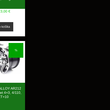
23,00 €
%
 ALLOY AR212
et 4+3, 4/110,
ET+10