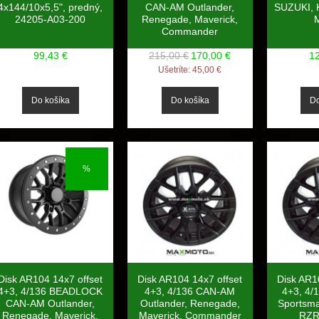
4x144/10x5,5", predný,
CAN-AM Outlander,
SUZUKI, 
24205-A03-200
Renegade, Maverick,
Commander
99,43 €
215,00 €
170,00 €
1
Ušetríte:
45,00 €
%
Disk AR104 14x7 offset
Disk AR104 14x7 offset
Disk AR1
4+3, 4/136 BEADLOCK
4+3, 4/136 CAN-AM
4+3, 4/
CAN-AM Outlander,
Outlander, Renegade,
Sportsma
Renegade, Maverick,
Maverick, Commander
RZR