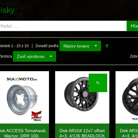
isky
Hľa
Názov tovaru
ledok 1 - 10 z 10
Zoradiť podľa
Zvoľ výrobcov
Výrobca
Zobr
%
isk ACCESS Tomahawk,
Disk AR104 12x7 offset
Disk AR1
Warrior, DRR 100,
4+3, 4/136 BEADLOCK
4+3, 4/