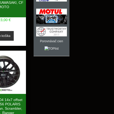
KAWASAKI, CF
MOTO
23,00 €
Porovnávač cien
04 14x7 offset
156 POLARIS
n, Scrambler,
, Ranger