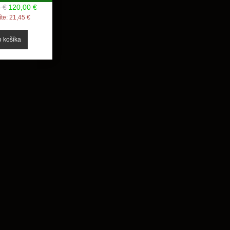
 €
120,00 €
íte:
21,45 €