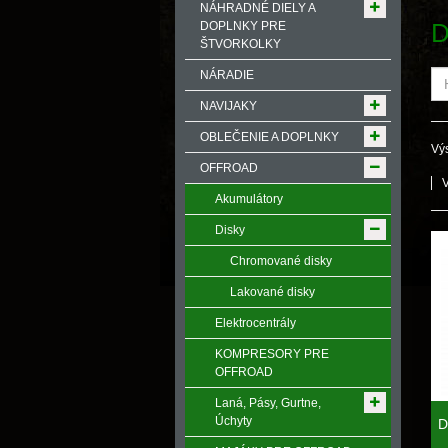
NÁHRADNÉ DIELY A
D
DOPLNKY PRE
ŠTVORKOLKY
NÁRADIE
NAVIJAKY
OBLEČENIE A DOPLNKY
Výs
OFFROAD
Akumulátory
Disky
Chromované disky
Lakované disky
Elektrocentrály
KOMPRESORY PRE
OFFROAD
Laná, Pásy, Gurtne,
Úchyty
D