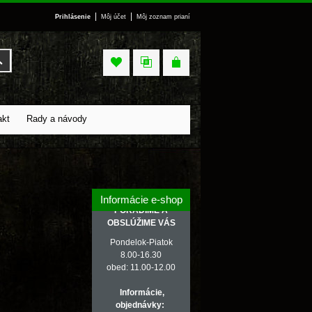
|
|
Prihlásenie
Môj účet
Môj zoznam prianí
Vyhľadať
akt
Rady a návody
Informácie e-shop
PORADÍME A
OBSLÚŽIME VÁS
Pondelok-Piatok
8.00-16.30
obed: 11.00-12.00
Informácie,
objednávky: