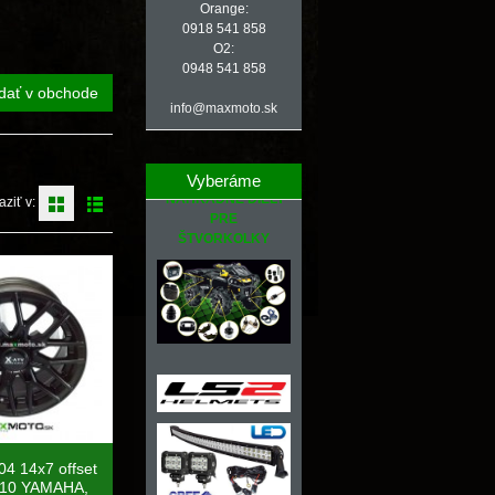
Orange:
0918 541 858
O2:
0948 541 858
dať v obchode
info@maxmoto.sk
Vyberáme
NÁHRADNÉ DIELY
aziť v:
PRE
ŠTVORKOLKY
04 14x7 offset
110 YAMAHA,