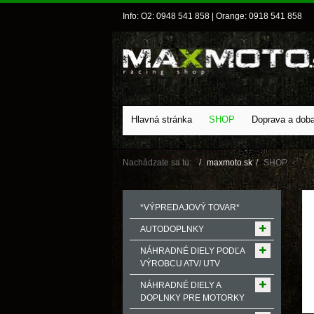
Info: O2: 0948 541 858 | Orange: 0918 541 858
Hlavná stránka
SHOP
Doprava a dob
Nachádzate sa tu:
maxmoto.sk
SHOP
*VÝPREDAJOVÝ TOVAR*
AUTODOPLNKY
NÁHRADNÉ DIELY PODĽA
VÝROBCU ATV/ UTV
NÁHRADNÉ DIELY A
DOPLNKY PRE MOTORKY