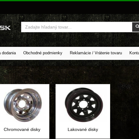
Vyhľadať
a dodania
Obchodné podmienky
Reklamácie / Vrátenie tovaru
Kont
Chromované disky
Lakované disky