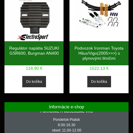
Regulátor napätia SUZUKI
Podvozok Ironman Toyota
GSR600, Burgman AN400
Hilux/Vigo(2005>>>) s
plynovými tlmičmi
118,90 €
1522,13 €
Informácie e-shop
PORADÍME A OBSLÚŽIME VÁS
Pondelok-Piatok
8.00-16.30
obed: 11.00-12.00