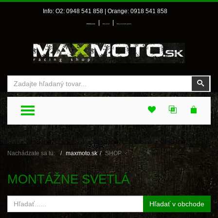
Info: O2: 0948 541 858 | Orange: 0918 541 858
|
|
Prihlásenie
Môj účet
Môj zoznam prianí
Vyhľadať
Vyhľ
TOGGLE MENU
Nachádzate sa tu:
maxmoto.sk
SHOP
MONTÁŽNE SVETLÁ
Hľadať v obchode