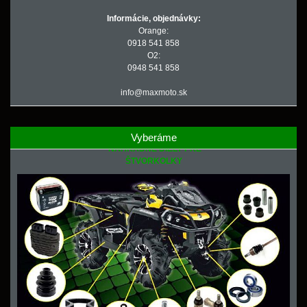
Informácie, objednávky:
Orange:
0918 541 858
O2:
0948 541 858
info@maxmoto.sk
Vyberáme
NÁHRADNÉ DIELY PRE
ŠTVORKOLKY