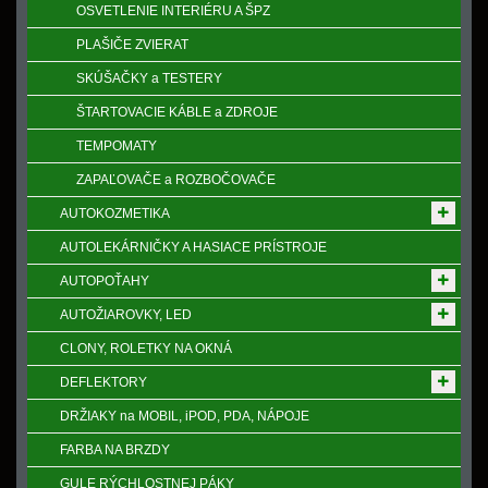
OSVETLENIE INTERIÉRU A ŠPZ
PLAŠIČE ZVIERAT
SKÚŠAČKY a TESTERY
ŠTARTOVACIE KÁBLE a ZDROJE
TEMPOMATY
ZAPAĽOVAČE a ROZBOČOVAČE
AUTOKOZMETIKA
AUTOLEKÁRNIČKY A HASIACE PRÍSTROJE
AUTOPOŤAHY
AUTOŽIAROVKY, LED
CLONY, ROLETKY NA OKNÁ
DEFLEKTORY
DRŽIAKY na MOBIL, iPOD, PDA, NÁPOJE
FARBA NA BRZDY
GULE RÝCHLOSTNEJ PÁKY