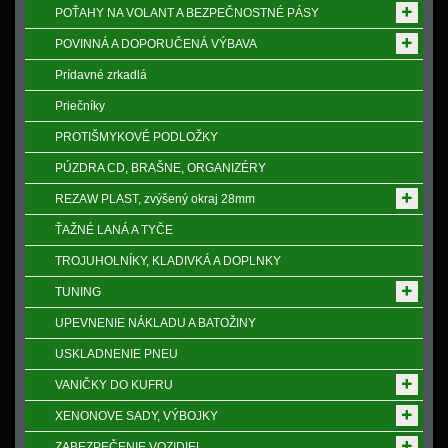
POŤAHY NA VOLANT A BEZPEČNOSTNÉ PÁSY
POVINNÁ A DOPORUČENÁ VÝBAVA
Prídavné zrkadlá
Priečníky
PROTIŠMYKOVÉ PODLOŽKY
PÚZDRA CD, BRAŠNE, ORGANIZÉRY
REZAW PLAST, zvýšený okraj 28mm
ŤAŽNÉ LANÁ A TYČE
TROJUHOLNÍKY, KLADIVKÁ A DOPLNKY
TUNING
UPEVNENIE NÁKLADU A BATOŽINY
USKLADNENIE PNEU
VANIČKY DO KUFRU
XENONOVE SADY, VÝBOJKY
ZABEZPEČENIE VOZIDIEL