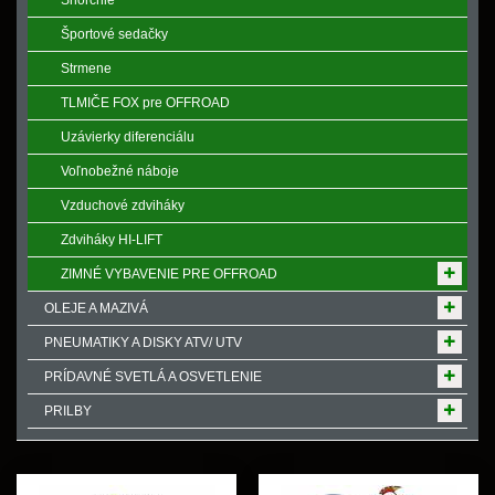
Šnorchle
Športové sedačky
Strmene
TLMIČE FOX pre OFFROAD
Uzávierky diferenciálu
Voľnobežné náboje
Vzduchové zdviháky
Zdviháky HI-LIFT
ZIMNÉ VYBAVENIE PRE OFFROAD
OLEJE A MAZIVÁ
PNEUMATIKY A DISKY ATV/ UTV
PRÍDAVNÉ SVETLÁ A OSVETLENIE
PRILBY