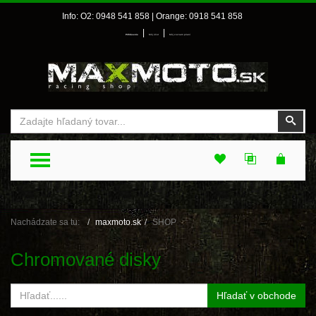
Info: O2: 0948 541 858 | Orange: 0918 541 858
|
|
Prihlásenie
Môj účet
Môj zoznam prianí
Vyhľadať
Vyhľ
TOGGLE MENU
Nachádzate sa tu:
maxmoto.sk
SHOP
Chromované disky
Hľadať v obchode