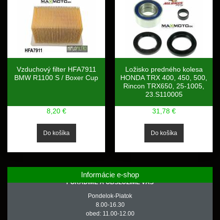
Vzduchový filter HFA7911
Ložisko predného kolesa
BMW R1100 S / Boxer Cup
HONDA TRX 400, 450, 500,
Rincon TRX650, 25-1005,
23.S110005
8,20 €
31,78 €
Informácie e-shop
PORADÍME A OBSLÚŽIME VÁS
Pondelok-Piatok
8.00-16.30
obed: 11.00-12.00