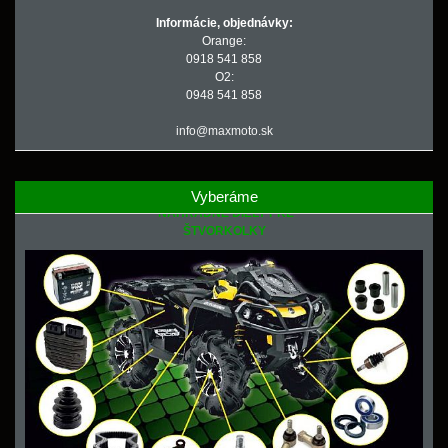
Informácie, objednávky:
Orange:
0918 541 858
O2:
0948 541 858
info@maxmoto.sk
Vyberáme
NÁHRADNÉ DIELY PRE
ŠTVORKOLKY