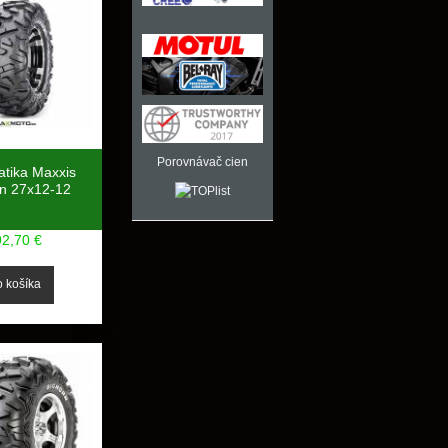
Porovnávač cien
tika Maxxis
rn 27x12-12
92,70 €