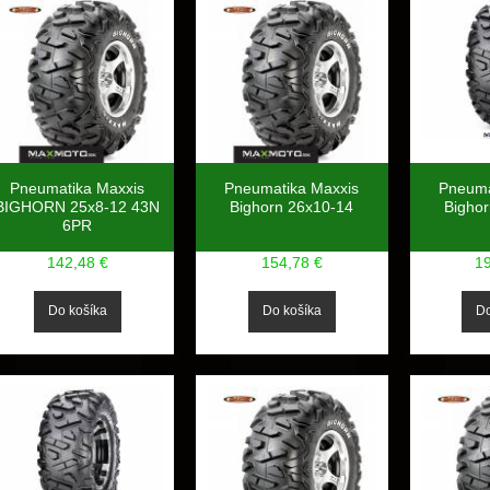
Pneuma
Pneumatika Maxxis
Pneumatika Maxxis
Bigho
BIGHORN 25x8-12 43N
Bighorn 26x10-14
6PR
1
142,48 €
154,78 €