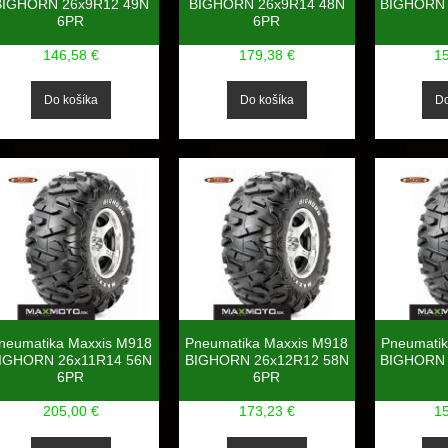
BIGHORN 26x9R12 49N
BIGHORN 26x9R14 48N
BIGHORN 
6PR
6PR
146,58 €
179,38 €
1
neumatika Maxxis M918
Pneumatika Maxxis M918
Pneumatik
IGHORN 26x11R14 56N
BIGHORN 26x12R12 58N
BIGHORN 
6PR
6PR
205,00 €
173,23 €
1