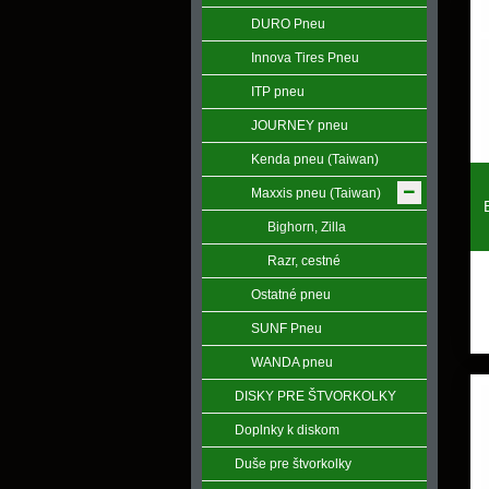
DURO Pneu
Innova Tires Pneu
ITP pneu
JOURNEY pneu
Kenda pneu (Taiwan)
Maxxis pneu (Taiwan)
Bighorn, Zilla
Razr, cestné
Ostatné pneu
SUNF Pneu
WANDA pneu
DISKY PRE ŠTVORKOLKY
Doplnky k diskom
Duše pre štvorkolky