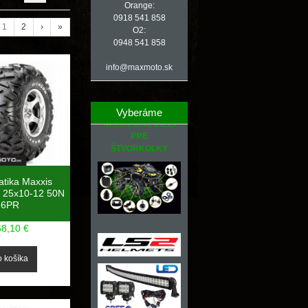
Orange:
0918 541 858
1
2
›
»
O2:
0948 541 858
info@maxmoto.sk
Vyberáme
NÁHRADNÉ DIELY
PRE
ŠTVORKOLKY
tika Maxxis
25x10-12 50N
6PR
68,10 €