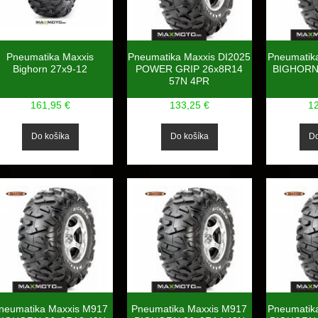
Pneumatika Maxxis
Pneumatika Maxxis DI2025
Pneumatik
Bighorn 27x9-12
POWER GRIP 26x8R14
BIGHORN
57N 4PR
161,95 €
133,25 €
1
neumatika Maxxis M917
Pneumatika Maxxis M917
Pneumatik