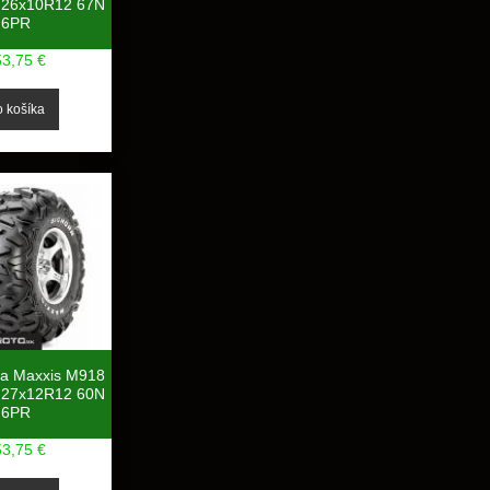
26x10R12 67N
6PR
53,75 €
a Maxxis M918
27x12R12 60N
6PR
53,75 €