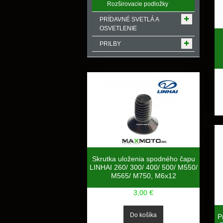
Rozširovacie podložky
PRÍDAVNÉ SVETLÁ A
OSVETLENIE
PRILBY
Skrutka uloženia spodného čapu
LINHAI 260/ 300/ 400/ 500/ M550/
M565/ M750, M6x12
3,00 €
P