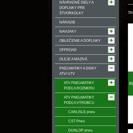
NÁHRADNÉ DIELY A
DOPLNKY PRE
Str
ŠTVORKOLKY
NÁRADIE
NAVIJAKY
OBLEČENIE A DOPLNKY
OFFROAD
OLEJE A MAZIVÁ
PNEUMATIKY A DISKY
ATV/ UTV
ATV PNEUMATIKY
B
PODĽA ROZMERU
ATV PNEUMATIKY
PODĽA VÝROBCU
CARLISLE pneu
CST Pneu
DUNLOP pneu