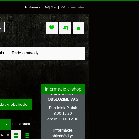
|
|
Prihlásenie
Môj účet
Môj zoznam prianí
Vyhľadať
akt
Rady a návody
Informácie e-shop
PORADÍME A
OBSLÚŽIME VÁS
dať v obchode
Pondelok-Piatok
8.00-16.30
obed: 11.00-12.00
na stránku
Informácie,
aziť v:
objednávky: