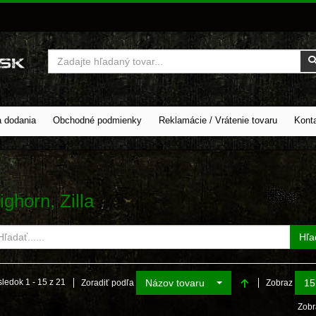
Vyhľadať
a dodania
Obchodné podmienky
Reklamácie / Vrátenie tovaru
Kont
ighorn, Zilla
Hľa
Názov tovaru
15
ledok 1 - 15 z 21
Zoradiť podľa
Zobraz
Zobr