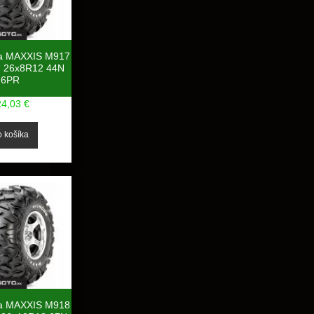
a MAXXIS M917
 26x8R12 44N
6PR
24,03 €
a MAXXIS M918