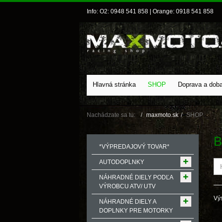
Info: O2: 0948 541 858 | Orange: 0918 541 858
Hlavná stránka
SHOP
Doprava a dob
Nachádzate sa tu:
maxmoto.sk
SHOP
B
*VÝPREDAJOVÝ TOVAR*
AUTODOPLNKY
NÁHRADNÉ DIELY PODĽA
VÝROBCU ATV/ UTV
Výs
NÁHRADNÉ DIELY A
DOPLNKY PRE MOTORKY