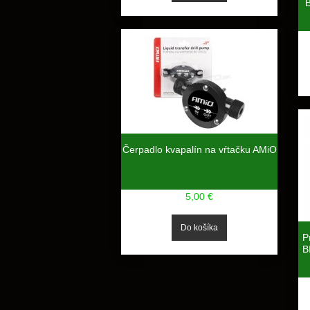
Čerpadlo kvapalín na vŕtačku AMiO
5,00 €
P
B