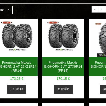
«
‹
ana 1 z 2
Pneumatika Maxxis
Pneumatika Maxxis
Pneuma
IGHORN 2 AT 27X11R14
BIGHORN 2 AT 27X9R14
BIGHORN 
(RR14)
(FR14)
173,23 €
170,15 €
1