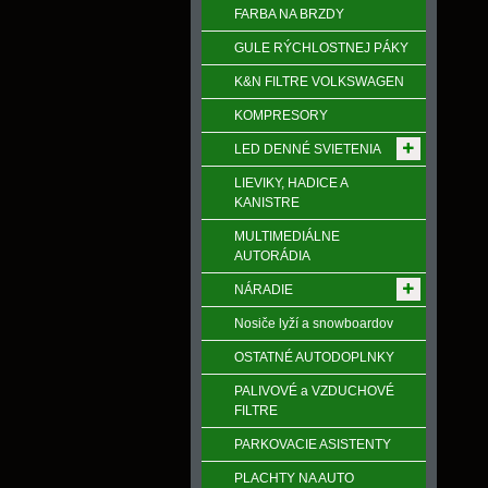
FARBA NA BRZDY
GULE RÝCHLOSTNEJ PÁKY
K&N FILTRE VOLKSWAGEN
KOMPRESORY
LED DENNÉ SVIETENIA
LIEVIKY, HADICE A
KANISTRE
MULTIMEDIÁLNE
AUTORÁDIA
NÁRADIE
Nosiče lyží a snowboardov
OSTATNÉ AUTODOPLNKY
PALIVOVÉ a VZDUCHOVÉ
FILTRE
PARKOVACIE ASISTENTY
PLACHTY NA AUTO