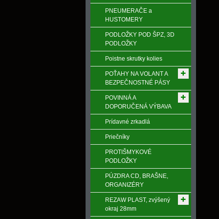
PNEUMERAČE a
HUSTOMERY
PODLOŽKY POD ŠPZ, 3D
PODLOŽKY
Poistne skrutky kolies
POŤAHY NA VOLANT A
BEZPEČNOSTNÉ PÁSY
POVINNÁ A
DOPORUČENÁ VÝBAVA
Prídavné zrkadlá
Priečníky
PROTIŠMYKOVÉ
PODLOŽKY
PÚZDRA CD, BRAŠNE,
ORGANIZÉRY
REZAW PLAST, zvýšený
okraj 28mm