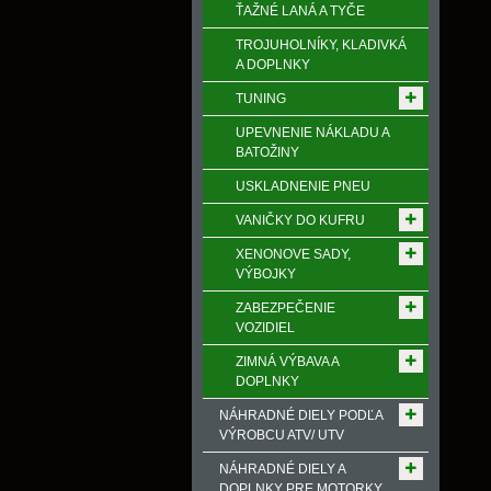
ŤAŽNÉ LANÁ A TYČE
TROJUHOLNÍKY, KLADIVKÁ
A DOPLNKY
TUNING
UPEVNENIE NÁKLADU A
BATOŽINY
USKLADNENIE PNEU
VANIČKY DO KUFRU
XENONOVE SADY,
VÝBOJKY
ZABEZPEČENIE
VOZIDIEL
ZIMNÁ VÝBAVA A
DOPLNKY
NÁHRADNÉ DIELY PODĽA
VÝROBCU ATV/ UTV
NÁHRADNÉ DIELY A
DOPLNKY PRE MOTORKY