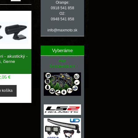
Orange:
0918 541 858
O2:
0948 541 858
info@maxmoto.sk
Vyberáme
NÁHRADNÉ DIELY
ri - akustický -
, čierne
PRE
ŠTVORKOLKY
2,05 €