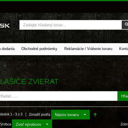
Vyhľadať
a dodania
Obchodné podmienky
Reklamácie / Vrátenie tovaru
Kont
LAŠIČE ZVIERAT
Hľa
Názov tovaru
ledok 1 - 3 z 3
Zoradiť podľa
Zvoľ výrobcov
Výrobca
Zobr