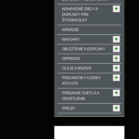
NÁHRADNÉ DIELY A
DOPLNKY PRE
ŠTVORKOLKY
NÁRADIE
NAVIJAKY
OBLEČENIE A DOPLNKY
OFFROAD
OLEJE A MAZIVÁ
PNEUMATIKY A DISKY
ATV/ UTV
PRÍDAVNÉ SVETLÁ A
OSVETLENIE
PRILBY