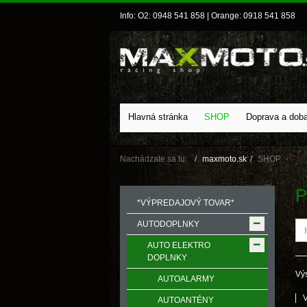
Info: O2: 0948 541 858 | Orange: 0918 541 858
Hlavná stránka
SHOP
Doprava a dob
Nachádzate sa tu:
maxmoto.sk
SHOP
P
*VÝPREDAJOVÝ TOVAR*
AUTODOPLNKY
AUTO ELEKTRO
DOPLNKY
Výs
AUTOALARMY
AUTOANTÉNY