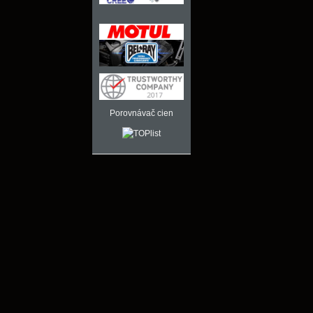
Porovnávač cien