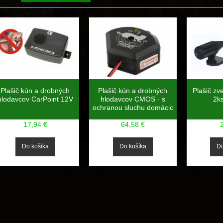
Plašič kún a drobných
Plašič kún a drobných
Plašič zve
hlodavcov CarPoint 12V
hlodavcov CMOS - s
2ks
ochranou sluchu domácic
17,94 €
64,58 €