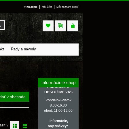
|
|
Prihlásenie
Môj účet
Môj zoznam prianí
Vyhľadať
akt
Rady a návody
Informácie e-shop
PORADÍME A
OBSLÚŽIME VÁS
dať v obchode
Pondelok-Piatok
8.00-16.30
obed: 11.00-12.00
Informácie,
aziť v:
objednávky: