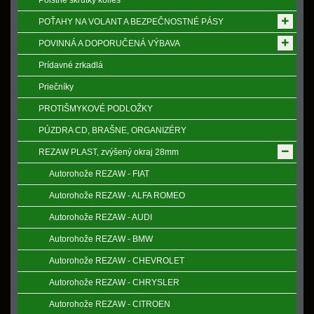
Poistne skrutky kolies
POŤAHY NA VOLANT A BEZPEČNOSTNÉ PÁSY
POVINNÁ A DOPORUČENÁ VÝBAVA
Prídavné zrkadlá
Priečníky
PROTIŠMYKOVÉ PODLOŽKY
PÚZDRA CD, BRAŠNE, ORGANIZÉRY
REZAW PLAST, zvýšený okraj 28mm
Autorohože REZAW - FIAT
Autorohože REZAW - ALFA ROMEO
Autorohože REZAW - AUDI
Autorohože REZAW - BMW
Autorohože REZAW - CHEVROLET
Autorohože REZAW - CHRYSLER
Autorohože REZAW - CITROEN