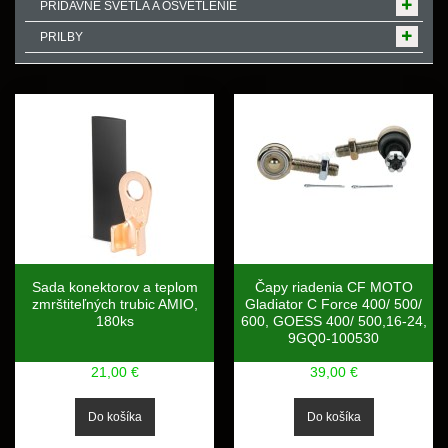
PRÍDAVNÉ SVETLÁ A OSVETLENIE
PRILBY
Sada konektorov a teplom
Čapy riadenia CF MOTO
zmrštiteľných trubic AMIO,
Gladiator C Force 400/ 500/
180ks
600, GOESS 400/ 500,16-24,
9GQ0-100530
21,00 €
39,00 €