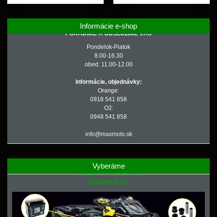
Informácie e-shop
PORADÍME A OBSLÚŽIME VÁS
Pondelok-Piatok
8.00-16.30
obed: 11.00-12.00
Informácie, objednávky:
Orange:
0918 541 858
O2:
0948 541 858
info@maxmoto.sk
Vyberáme
NÁHRADNÉ DIELY PRE
ŠTVORKOLKY