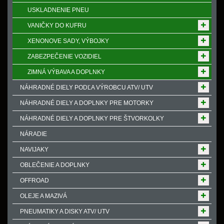
USKLADNENIE PNEU
VANIČKY DO KUFRU
XENONOVE SADY, VÝBOJKY
ZABEZPEČENIE VOZIDIEL
ZIMNÁ VÝBAVA A DOPLNKY
NÁHRADNÉ DIELY PODĽA VÝROBCU ATV/ UTV
NÁHRADNÉ DIELY A DOPLNKY PRE MOTORKY
NÁHRADNÉ DIELY A DOPLNKY PRE ŠTVORKOLKY
NÁRADIE
NAVIJAKY
OBLEČENIE A DOPLNKY
OFFROAD
OLEJE A MAZIVÁ
PNEUMATIKY A DISKY ATV/ UTV