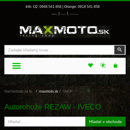
Info: O2: 0948 541 858 | Orange: 0918 541 858
|
|
Prihlásenie
Môj účet
Môj zoznam prianí
Vyhľadať
Vyhľ
TOGGLE MENU
Nachádzate sa tu:
maxmoto.sk
SHOP
Autorohože REZAW - IVECO
Hľadať v obchode