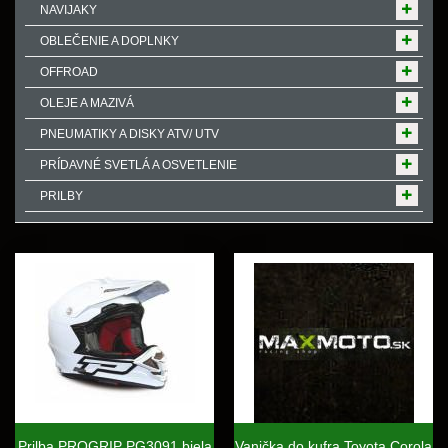
NAVIJAKY
OBLEČENIE A DOPLNKY
OFFROAD
OLEJE A MAZIVÁ
PNEUMATIKY A DISKY ATV/ UTV
PRÍDAVNÉ SVETLÁ A OSVETLENIE
PRILBY
Prilba PROGRIP PG3091 biela
Vanička do kufra Toyota Corola