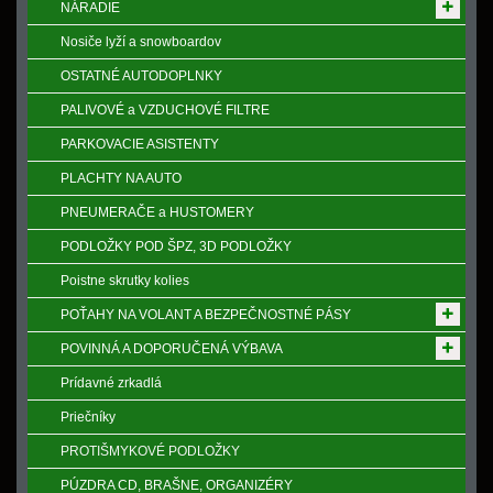
NÁRADIE
Nosiče lyží a snowboardov
OSTATNÉ AUTODOPLNKY
PALIVOVÉ a VZDUCHOVÉ FILTRE
PARKOVACIE ASISTENTY
PLACHTY NA AUTO
PNEUMERAČE a HUSTOMERY
PODLOŽKY POD ŠPZ, 3D PODLOŽKY
Poistne skrutky kolies
POŤAHY NA VOLANT A BEZPEČNOSTNÉ PÁSY
POVINNÁ A DOPORUČENÁ VÝBAVA
Prídavné zrkadlá
Priečníky
PROTIŠMYKOVÉ PODLOŽKY
PÚZDRA CD, BRAŠNE, ORGANIZÉRY