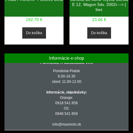
E 12, Wagon 5dv. 2002r.--> (
bez
192,70 €
23,06 €
Informácie e-shop
PORADÍME A OBSLÚŽIME VÁS
Pondelok-Piatok
8.00-16.30
obed: 11.00-12.00
Informácie, objednávky:
Orange:
0918 541 858
O2:
0948 541 858
info@maxmoto.sk