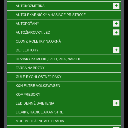
AUTOKOZMETIKA
AUTOLEKÁRNIČKY A HASIACE PRÍSTROJE
AUTOPOŤAHY
AUTOŽIAROVKY, LED
CLONY, ROLETKY NA OKNÁ
DEFLEKTORY
DRŽIAKY na MOBIL, iPOD, PDA, NÁPOJE
FARBA NA BRZDY
GULE RÝCHLOSTNEJ PÁKY
K&N FILTRE VOLKSWAGEN
KOMPRESORY
LED DENNÉ SVIETENIA
LIEVIKY, HADICE A KANISTRE
MULTIMEDIÁLNE AUTORÁDIA