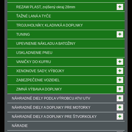
REZAW PLAST, zvýšený okraj 28mm
ŤAŽNÉ LANÁ A TYČE
TROJUHOLNÍKY, KLADIVKÁ A DOPLNKY
TUNING
UPEVNENIE NÁKLADU A BATOŽINY
USKLADNENIE PNEU
VANIČKY DO KUFRU
XENONOVE SADY, VÝBOJKY
ZABEZPEČENIE VOZIDIEL
ZIMNÁ VÝBAVA A DOPLNKY
NÁHRADNÉ DIELY PODĽA VÝROBCU ATV/ UTV
NÁHRADNÉ DIELY A DOPLNKY PRE MOTORKY
NÁHRADNÉ DIELY A DOPLNKY PRE ŠTVORKOLKY
NÁRADIE