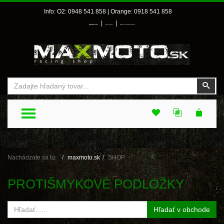
Info: O2: 0948 541 858 | Orange: 0918 541 858
|
|
Prihlásenie
Môj účet
Môj zoznam prianí
Vyhľadať
Vyhľ
TOGGLE MENU
Nachádzate sa tu:
maxmoto.sk
SHOP
PROTIŠMYKOVÉ PODLOŽKY
Hľadať v obchode