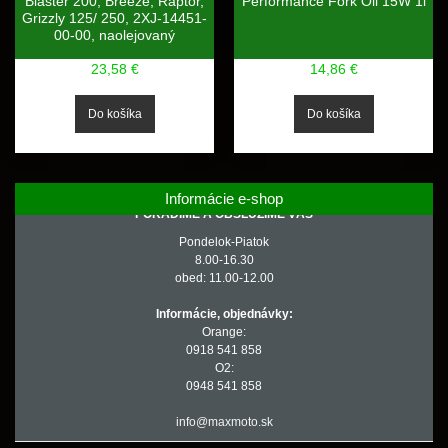
Blaster 200, Breeze, Raptor,
Performance Fork Oil 15W 1l
Grizzly 125/ 250, 2XJ-14451-
00-00, naolejovaný
23,58 €
14,86 €
Informácie e-shop
PORADÍME A OBSLÚŽIME VÁS
Pondelok-Piatok
8.00-16.30
obed: 11.00-12.00
Informácie, objednávky:
Orange:
0918 541 858
O2:
0948 541 858
info@maxmoto.sk