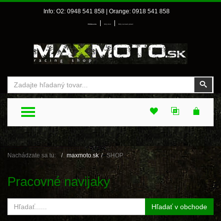
Info: O2: 0948 541 858 | Orange: 0918 541 858
|
|
Prihlásenie
Môj účet
Môj zoznam prianí
Vyhľadať
Vyhľ
TOGGLE MENU
Nachádzate sa tu:
maxmoto.sk
SHOP
Pracovné navijaky
Hľadať v obchode