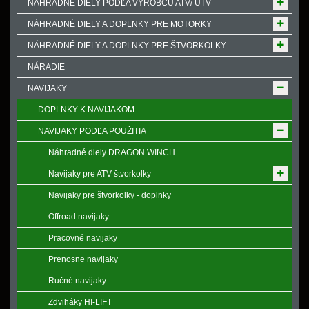
NÁHRADNÉ DIELY PODĽA VÝROBCU ATV/ UTV
NÁHRADNÉ DIELY A DOPLNKY PRE MOTORKY
NÁHRADNÉ DIELY A DOPLNKY PRE ŠTVORKOLKY
NÁRADIE
NAVIJAKY
DOPLNKY K NAVIJAKOM
NAVIJAKY PODĽA POUŽITIA
Náhradné diely DRAGON WINCH
Navijaky pre ATV štvorkolky
Navijaky pre štvorkolky - doplnky
Offroad navijaky
Pracovné navijaky
Prenosne navijaky
Ručné navijaky
Zdviháky HI-LIFT