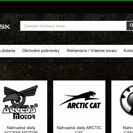
Vyhľadať
a dodania
Obchodné podmienky
Reklamácie / Vrátenie tovaru
Kont
Náhradné diely
Náhradné diely ARCTIC
Náhr
ACCESS MOTOR
CAT
CAN