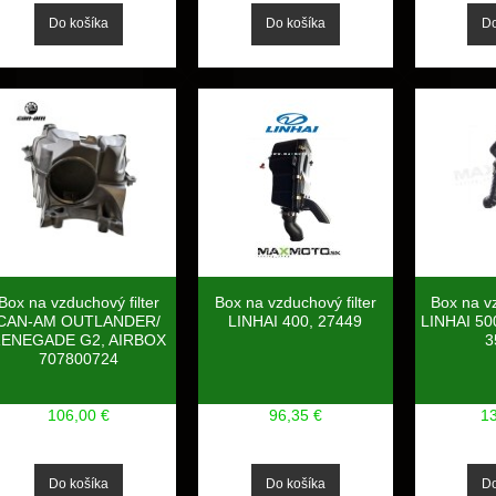
Box na vzduchový filter
Box na vzduchový filter
Box na vz
CAN-AM OUTLANDER/
LINHAI 400, 27449
LINHAI 50
ENEGADE G2, AIRBOX
3
707800724
106,00 €
96,35 €
1