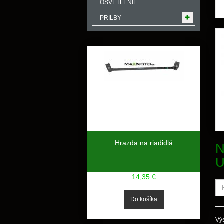
OSVETLENIE
PRILBY
Hrazda na riadidlá
N
14,35 €
Výs