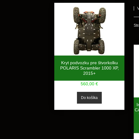
Str
Kryt podvozku pre štvorkolku
POLARIS Scrambler 1000 XP,
2015+
560,00 €
I
CA