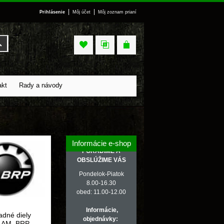
|
|
Prihlásenie
Môj účet
Môj zoznam prianí
Vyhľadať
akt
Rady a návody
Informácie e-shop
PORADÍME A
OBSLÚŽIME VÁS
Pondelok-Piatok
8.00-16.30
obed: 11.00-12.00
Informácie,
adné diely
objednávky:
.AM, BRP