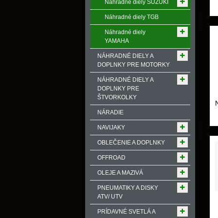
Náhradné diely SUZUKI
Náhradné diely TGB
Náhradné diely
YAMAHA
NÁHRADNÉ DIELY A
DOPLNKY PRE MOTORKY
NÁHRADNÉ DIELY A
DOPLNKY PRE
ŠTVORKOLKY
NÁRADIE
NAVIJAKY
OBLEČENIE A DOPLNKY
OFFROAD
OLEJE A MAZIVÁ
PNEUMATIKY A DISKY
ATV/ UTV
PRÍDAVNÉ SVETLÁ A