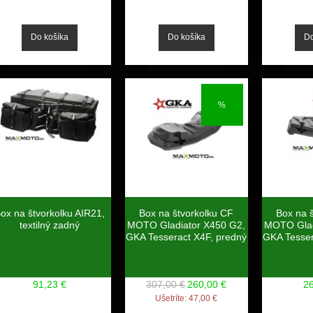
%
ox na štvorkolku AIR21,
Box na štvorkolku CF
Box na 
textilný zadný
MOTO Gladiator X450 G2,
MOTO Glad
GKA Tesseract X4F, predný
GKA Tesser
91,23 €
307,00 €
260,00 €
2
Ušetríte:
47,00 €