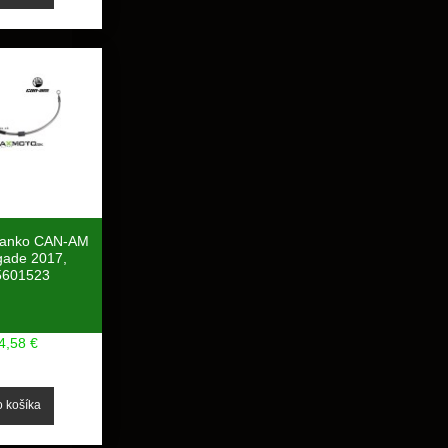
lanko CAN-AM
ade 2017,
5601523
4,58 €