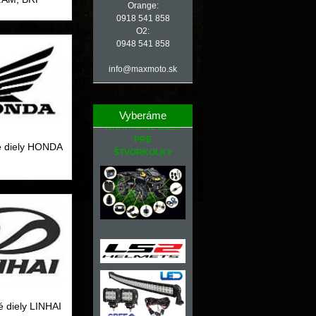
Orange:
0918 541 858
O2:
0948 541 858
info@maxmoto.sk
Vyberáme
NÁHRADNÉ DIELY
PRE
 diely HONDA
ŠTVORKOLKY
 diely LINHAI