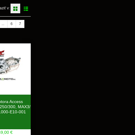
aziť v:
...
6
7
otora Access
250/300, MAX3/
1000-E10-001
69,00 €