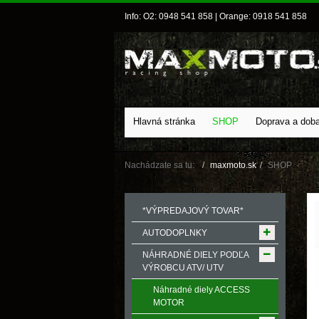
Info: O2: 0948 541 858 | Orange: 0918 541 858
Hlavná stránka
SHOP
Doprava a dob
Nachádzate sa tu:
maxmoto.sk
SHOP
*VÝPREDAJOVÝ TOVAR*
AUTODOPLNKY
NÁHRADNÉ DIELY PODĽA
VÝROBCU ATV/ UTV
Náhradné diely ACCESS
MOTOR