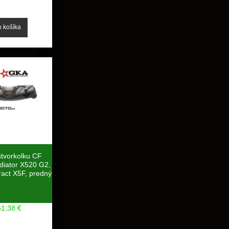
štvorkolku CF
iator X520 G2,
act X5F, predný
61,38 €