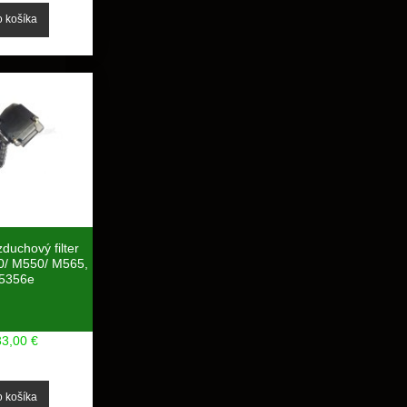
duchový filter
0/ M550/ M565,
5356e
33,00 €