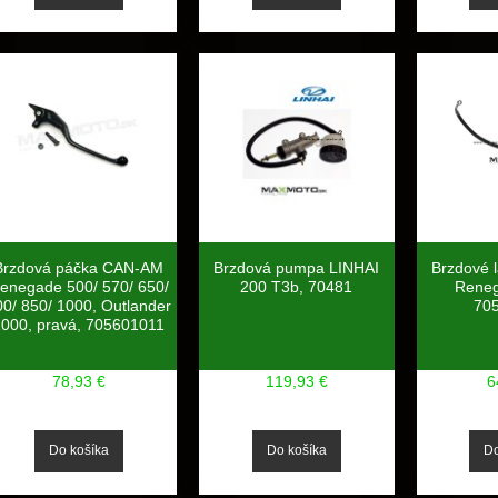
Brzdová páčka CAN-AM
Brzdová pumpa LINHAI
Brzdové 
enegade 500/ 570/ 650/
200 T3b, 70481
Reneg
00/ 850/ 1000, Outlander
70
1000, pravá, 705601011
78,93 €
119,93 €
6