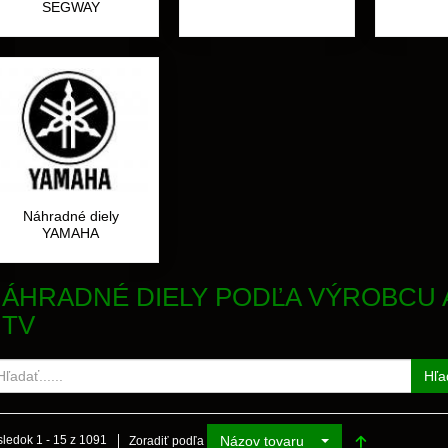
SEGWAY
Náhradné diely
YAMAHA
ÁHRADNÉ DIELY PODĽA VÝROBCU 
UTV
Hľa
Názov tovaru
ledok 1 - 15 z 1091
Zoradiť podľa