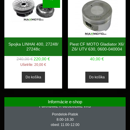
Spojka LINHAI 400, 27248/
Piest CF MOTO Gladiator X6/
27248c
Z6/ UTV 630, 0600-040004
240,00 €
220,00 €
40,00 €
Ušetríte:
20,00 €
Informácie e-shop
PORADÍME A OBSLÚŽIME VÁS
Pondelok-Piatok
8.00-16.30
obed: 11.00-12.00