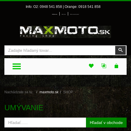
Info: O2: 0948 541 858 | Orange: 0918 541 858
|
|
Prihlásenie
Môj účet
Môj zoznam prianí
Vyhľadať
Vyhľ
TOGGLE MENU
Nachádzate sa tu:
maxmoto.sk
SHOP
UMÝVANIE
Hľadať v obchode