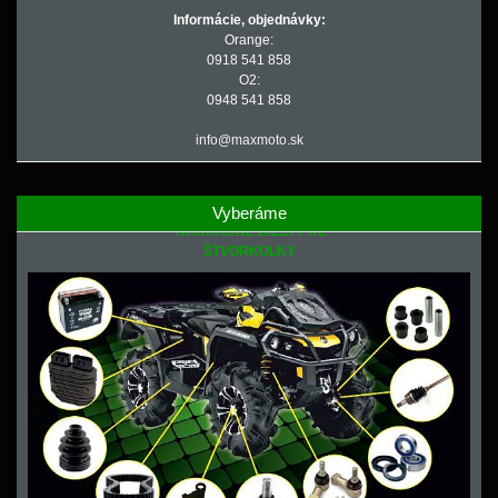
Informácie, objednávky:
Orange:
0918 541 858
O2:
0948 541 858
info@maxmoto.sk
Vyberáme
NÁHRADNÉ DIELY PRE
ŠTVORKOLKY