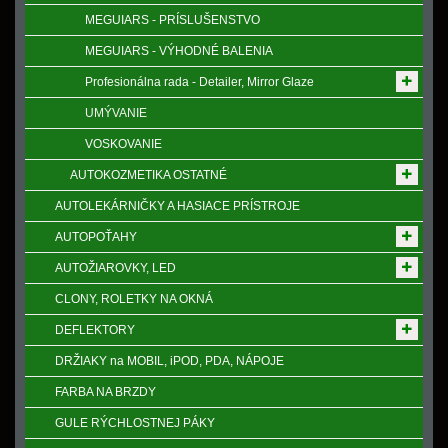
MEGUIARS - PRÍSLUŠENSTVO
MEGUIARS - VÝHODNÉ BALENIA
Profesionálna rada - Detailer, Mirror Glaze
UMÝVANIE
VOSKOVANIE
AUTOKOZMETIKA OSTATNÉ
AUTOLEKÁRNIČKY A HASIACE PRÍSTROJE
AUTOPOŤAHY
AUTOŽIAROVKY, LED
CLONY, ROLETKY NA OKNÁ
DEFLEKTORY
DRŽIAKY na MOBIL, iPOD, PDA, NÁPOJE
FARBA NA BRZDY
GULE RÝCHLOSTNEJ PÁKY