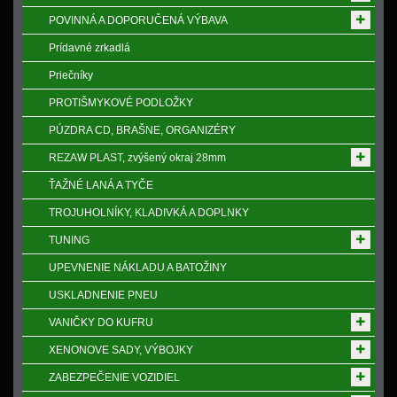
POVINNÁ A DOPORUČENÁ VÝBAVA
Prídavné zrkadlá
Priečníky
PROTIŠMYKOVÉ PODLOŽKY
PÚZDRA CD, BRAŠNE, ORGANIZÉRY
REZAW PLAST, zvýšený okraj 28mm
ŤAŽNÉ LANÁ A TYČE
TROJUHOLNÍKY, KLADIVKÁ A DOPLNKY
TUNING
UPEVNENIE NÁKLADU A BATOŽINY
USKLADNENIE PNEU
VANIČKY DO KUFRU
XENONOVE SADY, VÝBOJKY
ZABEZPEČENIE VOZIDIEL