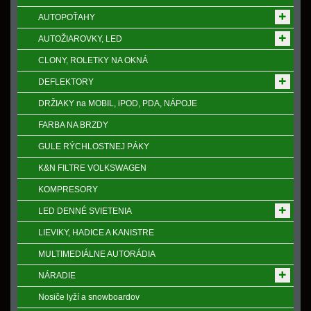
AUTOPOŤAHY
AUTOŽIAROVKY, LED
CLONY, ROLETKY NA OKNÁ
DEFLEKTORY
DRŽIAKY na MOBIL, iPOD, PDA, NÁPOJE
FARBA NA BRZDY
GULE RÝCHLOSTNEJ PÁKY
K&N FILTRE VOLKSWAGEN
KOMPRESORY
LED DENNÉ SVIETENIA
LIEVIKY, HADICE A KANISTRE
MULTIMEDIÁLNE AUTORÁDIA
NÁRADIE
Nosiče lyží a snowboardov