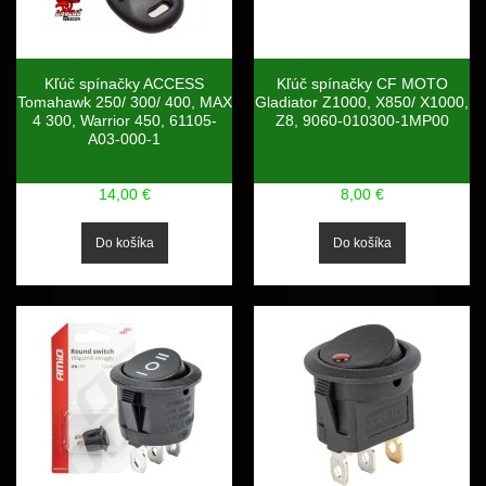
Kľúč spínačky ACCESS
Kľúč spínačky CF MOTO
Tomahawk 250/ 300/ 400, MAX
Gladiator Z1000, X850/ X1000,
4 300, Warrior 450, 61105-
Z8, 9060-010300-1MP00
A03-000-1
14,00 €
8,00 €