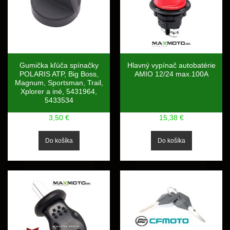
Gumička kľúča spínačky
Hlavný vypínač autobatérie
POLARIS ATP, Big Boss,
AMIO 12/24 max.100A
Magnum, Sportsman, Trail,
Xplorer a iné, 5431964,
5433534
3,50 €
15,38 €