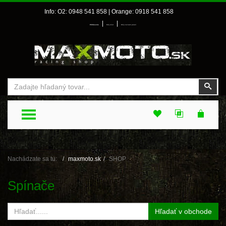
Info: O2: 0948 541 858 | Orange: 0918 541 858
|
|
Prihlásenie
Môj účet
Môj zoznam prianí
Vyhľadať
Vyhľ
TOGGLE MENU
Nachádzate sa tu:
maxmoto.sk
SHOP
Spínače
Hľadať v obchode