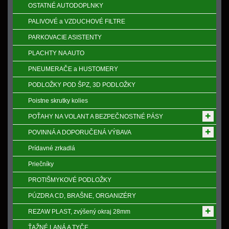
OSTATNÉ AUTODOPLNKY
PALIVOVÉ a VZDUCHOVÉ FILTRE
PARKOVACIE ASISTENTY
PLACHTY NA AUTO
PNEUMERAČE a HUSTOMERY
PODLOŽKY POD ŠPZ, 3D PODLOŽKY
Poistne skrutky kolies
POŤAHY NA VOLANT A BEZPEČNOSTNÉ PÁSY
POVINNÁ A DOPORUČENÁ VÝBAVA
Prídavné zrkadlá
Priečníky
PROTIŠMYKOVÉ PODLOŽKY
PÚZDRA CD, BRAŠNE, ORGANIZÉRY
REZAW PLAST, zvýšený okraj 28mm
ŤAŽNÉ LANÁ A TYČE