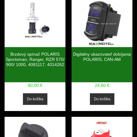
Brzdový spínač POLARIS
Digitálny ukazovateľ dobíjania
Sportsman, Ranger, RZR 570/
POLARIS, CAN-AM
900/ 1000, 4081117, 4014262
80,00 €
24,60 €