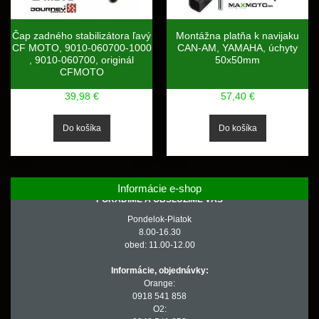
Čap zadného stabilizátora ľavý
Montážna platňa k navijaku
CF MOTO, 9010-060700-1000
CAN-AM, YAMAHA, úchyty
, 9010-060700, originál
50x50mm
CFMOTO
39,98 €
57,40 €
Informácie e-shop
PORADÍME A OBSLÚŽIME VÁS
Pondelok-Piatok
8.00-16.30
obed: 11.00-12.00
Informácie, objednávky:
Orange:
0918 541 858
O2: