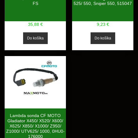
FS
525/ 550, Sniper 550, 515047
35,88 €
9,23 €
Lambda sonda CF MOTO
Gladiator X450/ X520/ X600/
X625/ X850/ X1000/ Z950/
Z1000/ UTV625/ 1000, 0HU0-
176000