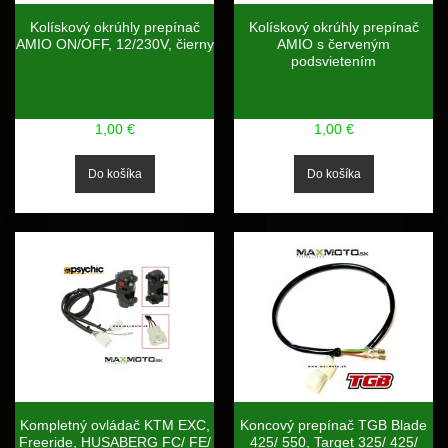
Kolískový okrúhly prepínač
Kolískový okrúhly prepínač
AMIO ON/OFF, 12/230V, čierny
AMIO s červeným
podsvietením
1,00 €
1,00 €
Kompletný ovládač KTM EXC,
Koncový prepínač TGB Blade
Freeride, HUSABERG FC/ FE/
425/ 550, Target 325/ 425/