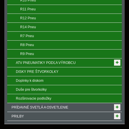
R10 Pneu
R11 Pneu
R12 Pneu
R14 Pneu
R7 Pneu
R8 Pneu
R9 Pneu
ATV PNEUMATIKY PODĽA VÝROBCU
DISKY PRE ŠTVORKOLKY
Doplnky k diskom
Duše pre štvorkolky
Rozširovacie podložky
PRÍDAVNÉ SVETLÁ A OSVETLENIE
PRILBY