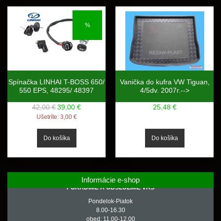
%
Spínačka LINHAI T-BOSS 650/
Vanička do kufra VW Tiguan,
550 EPS, 48295/ 48397
4/5dv. 2007r.-->
42,00 €
39,00 €
25,48 €
Ušetríte:
3,00 €
Informácie e-shop
PORADÍME A OBSLÚŽIME VÁS
Pondelok-Piatok
8.00-16.30
obed: 11.00-12.00