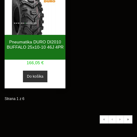
Pneumatika DURO DI2010
BUFFALO 25x10-10 46J 4PR
166,05 €
Strana 1 z 6
«
‹
›
»