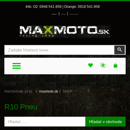
Info: O2: 0948 541 858 | Orange: 0918 541 858
|
|
Prihlásenie
Môj účet
Môj zoznam prianí
Vyhľadať
Vyhľ
TOGGLE MENU
Nachádzate sa tu:
maxmoto.sk
SHOP
R10 Pneu
Hľadať v obchode