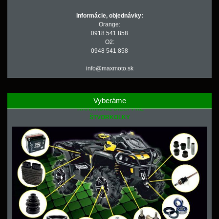
Informácie, objednávky:
Orange:
0918 541 858
O2:
0948 541 858
info@maxmoto.sk
Vyberáme
NÁHRADNÉ DIELY PRE
ŠTVORKOLKY