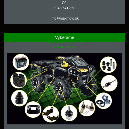
O2:
0948 541 858
info@maxmoto.sk
Vyberáme
NÁHRADNÉ DIELY PRE
ŠTVORKOLKY