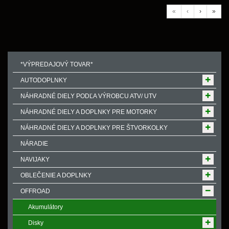
«
‹
›
»
*VÝPREDAJOVÝ TOVAR*
AUTODOPLNKY
NÁHRADNÉ DIELY PODĽA VÝROBCU ATV/ UTV
NÁHRADNÉ DIELY A DOPLNKY PRE MOTORKY
NÁHRADNÉ DIELY A DOPLNKY PRE ŠTVORKOLKY
NÁRADIE
NAVIJAKY
OBLEČENIE A DOPLNKY
OFFROAD
Akumulátory
Disky