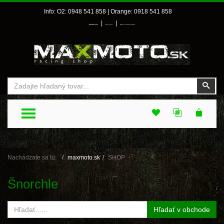
Info: O2: 0948 541 858 | Orange: 0918 541 858
|
|
Prihlásenie
Môj účet
Môj zoznam prianí
Vyhľadať
Vyhľ
TOGGLE MENU
Nachádzate sa tu:
maxmoto.sk
SHOP
Šnorchle
Hľadať v obchode