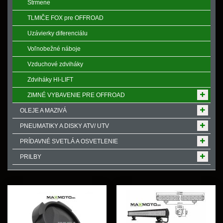
Strmene
TLMIČE FOX pre OFFROAD
Uzávierky diferenciálu
Voľnobežné náboje
Vzduchové zdviháky
Zdviháky HI-LIFT
ZIMNÉ VYBAVENIE PRE OFFROAD
OLEJE A MAZIVÁ
PNEUMATIKY A DISKY ATV/ UTV
PRÍDAVNÉ SVETLÁ A OSVETLENIE
PRILBY