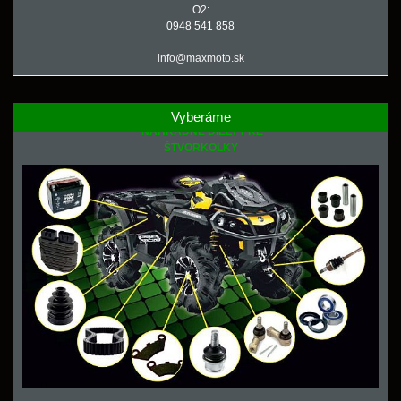
O2:
0948 541 858
info@maxmoto.sk
Vyberáme
NÁHRADNÉ DIELY PRE
ŠTVORKOLKY