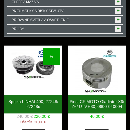
OLEJE A MAZIVÁ
PNEUMATIKY A DISKY ATV/ UTV
PRÍDAVNÉ SVETLÁ A OSVETLENIE
PRILBY
%
Spojka LINHAI 400, 27248/
Piest CF MOTO Gladiator X6/
27248c
Z6/ UTV 630, 0600-040004
240,00 €
220,00 €
40,00 €
Ušetríte:
20,00 €