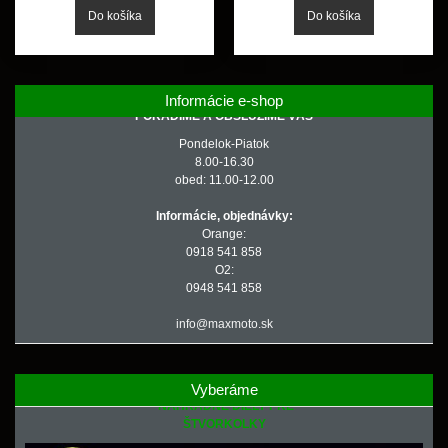
Informácie e-shop
PORADÍME A OBSLÚŽIME VÁS
Pondelok-Piatok
8.00-16.30
obed: 11.00-12.00
Informácie, objednávky:
Orange:
0918 541 858
O2:
0948 541 858
info@maxmoto.sk
Vyberáme
NÁHRADNÉ DIELY PRE
ŠTVORKOLKY