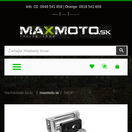
Info: O2: 0948 541 858 | Orange: 0918 541 858
|
|
Prihlásenie
Môj účet
Môj zoznam prianí
Vyhľadať
Vyhľ
TOGGLE MENU
Nachádzate sa tu:
maxmoto.sk
SHOP