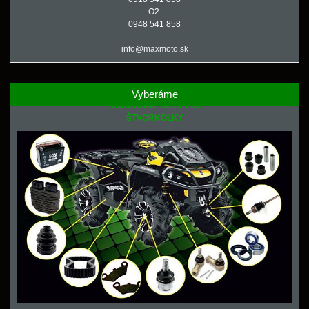
O2:
0948 541 858
info@maxmoto.sk
Vyberáme
NÁHRADNÉ DIELY PRE
ŠTVORKOLKY