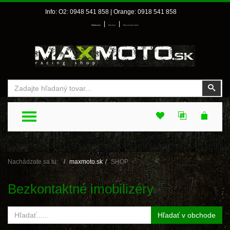
Info: O2: 0948 541 858 | Orange: 0918 541 858
|
|
Prihlásenie
Môj účet
Môj zoznam prianí
Vyhľadať
Vyhľ
TOGGLE MENU
Nachádzate sa tu:
maxmoto.sk
SHOP
Bezkontaktné imobilizéry
Hľadať v obchode