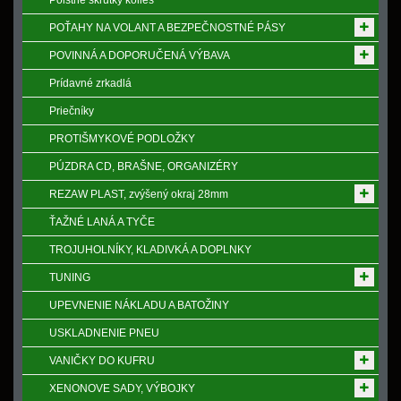
Poistne skrutky kolies
POŤAHY NA VOLANT A BEZPEČNOSTNÉ PÁSY
POVINNÁ A DOPORUČENÁ VÝBAVA
Prídavné zrkadlá
Priečníky
PROTIŠMYKOVÉ PODLOŽKY
PÚZDRA CD, BRAŠNE, ORGANIZÉRY
REZAW PLAST, zvýšený okraj 28mm
ŤAŽNÉ LANÁ A TYČE
TROJUHOLNÍKY, KLADIVKÁ A DOPLNKY
TUNING
UPEVNENIE NÁKLADU A BATOŽINY
USKLADNENIE PNEU
VANIČKY DO KUFRU
XENONOVE SADY, VÝBOJKY