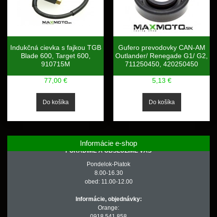
Indukčná cievka s fajkou TGB
Gufero prevodovky CAN-AM
Blade 600, Target 600,
Outlander/ Renegade G1/ G2,
910715M
711250450, 420250450
77,00 €
5,13 €
Informácie e-shop
PORADÍME A OBSLÚŽIME VÁS
Pondelok-Piatok
8.00-16.30
obed: 11.00-12.00
Informácie, objednávky:
Orange:
0918 541 858