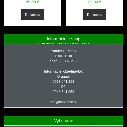
85,08 €
22,04 €
Informácie e-shop
PORADÍME A OBSLÚŽIME VÁS
Pondelok-Piatok
8.00-16.30
obed: 11.00-12.00
Informácie, objednávky:
Orange:
0918 541 858
O2:
0948 541 858
info@maxmoto.sk
Vyberáme
NÁHRADNÉ DIELY PRE