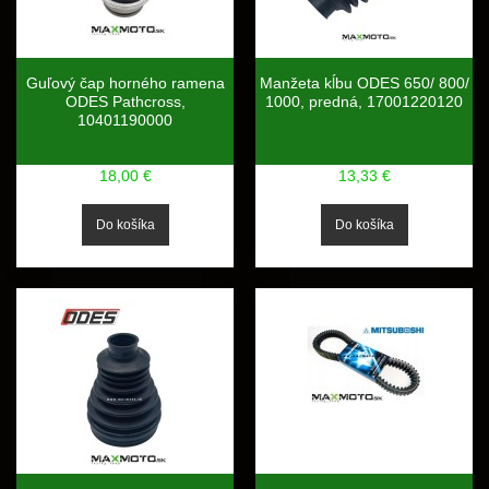
Guľový čap horného ramena
Manžeta kĺbu ODES 650/ 800/
ODES Pathcross,
1000, predná, 17001220120
10401190000
18,00 €
13,33 €