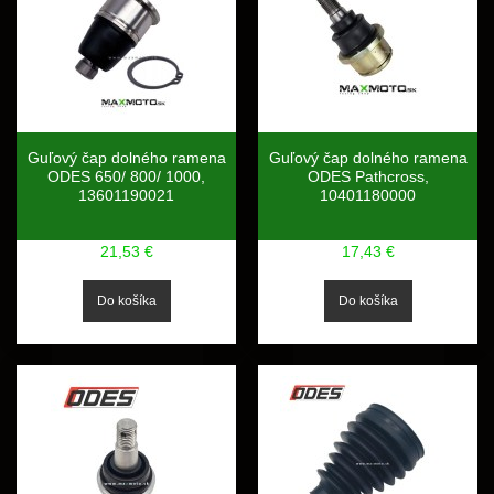
Guľový čap dolného ramena
Guľový čap dolného ramena
ODES 650/ 800/ 1000,
ODES Pathcross,
13601190021
10401180000
21,53 €
17,43 €