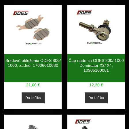
Brzdové obloženie ODES 800/
Čap riadenia ODES 800/ 1000
1000, zadné, 17006010080
Dominator X2/ X4,
10905100081
21,00 €
12,30 €