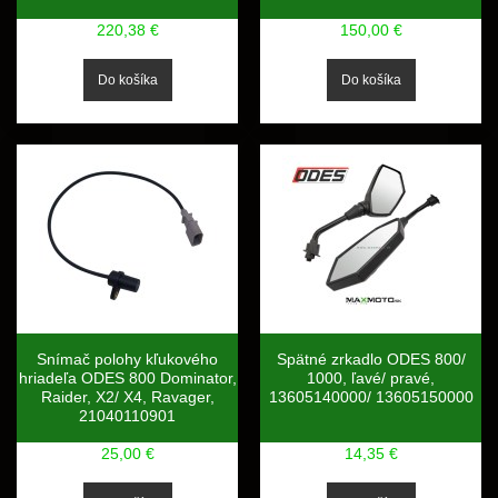
220,38 €
150,00 €
Snímač polohy kľukového
Spätné zrkadlo ODES 800/
hriadeľa ODES 800 Dominator,
1000, ľavé/ pravé,
Raider, X2/ X4, Ravager,
13605140000/ 13605150000
21040110901
25,00 €
14,35 €