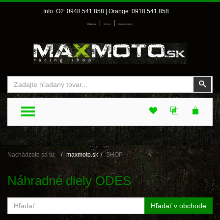
Info: O2: 0948 541 858 | Orange: 0918 541 858
|
|
Prihlásenie
Môj účet
Môj zoznam prianí
Vyhľadať
Vyhľ
TOGGLE MENU
Nachádzate sa tu:
maxmoto.sk
SHOP
Náhradné diely ODES
Hľadať v obchode