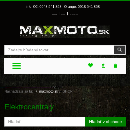
Info: O2: 0948 541 858 | Orange: 0918 541 858
|
|
Prihlásenie
Môj účet
Môj zoznam prianí
Vyhľadať
Vyhľ
TOGGLE MENU
Nachádzate sa tu:
maxmoto.sk
SHOP
Elektrocentrály
Hľadať v obchode