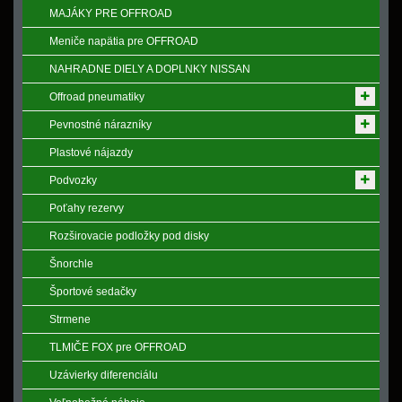
MAJÁKY PRE OFFROAD
Meniče napӓtia pre OFFROAD
NAHRADNE DIELY A DOPLNKY NISSAN
Offroad pneumatiky
Pevnostné nárazníky
Plastové nájazdy
Podvozky
Poťahy rezervy
Rozširovacie podložky pod disky
Šnorchle
Športové sedačky
Strmene
TLMIČE FOX pre OFFROAD
Uzávierky diferenciálu