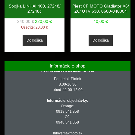
Spojka LINHAI 400, 27248/
Piest CF MOTO Gladiator X6/
27248c
Z6/ UTV 630, 0600-040004
240,00 €
220,00 €
40,00 €
Ušetríte:
20,00 €
Informácie e-shop
PORADÍME A OBSLÚŽIME VÁS
Pondelok-Piatok
8.00-16.30
obed: 11.00-12.00
Informácie, objednávky:
Orange:
0918 541 858
O2:
0948 541 858
info@maxmoto.sk