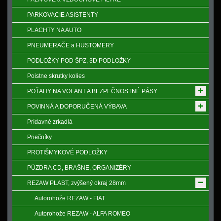
PARKOVACIE ASISTENTY
PLACHTY NA AUTO
PNEUMERAČE a HUSTOMERY
PODLOŽKY POD ŠPZ, 3D PODLOŽKY
Poistne skrutky kolies
POŤAHY NA VOLANT A BEZPEČNOSTNÉ PÁSY
POVINNÁ A DOPORUČENÁ VÝBAVA
Prídavné zrkadlá
Priečníky
PROTIŠMYKOVÉ PODLOŽKY
PÚZDRA CD, BRAŠNE, ORGANIZÉRY
REZAW PLAST, zvýšený okraj 28mm
Autorohože REZAW - FIAT
Autorohože REZAW - ALFA ROMEO