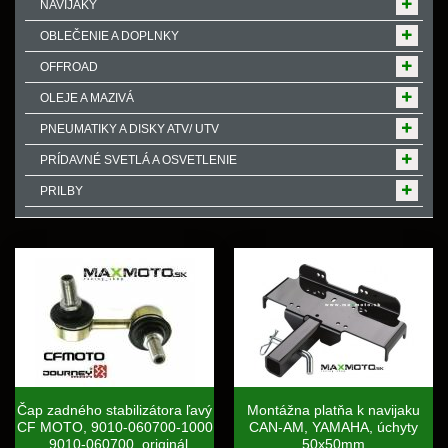
NAVIJAKY
OBLEČENIE A DOPLNKY
OFFROAD
OLEJE A MAZIVÁ
PNEUMATIKY A DISKY ATV/ UTV
PRÍDAVNÉ SVETLÁ A OSVETLENIE
PRILBY
Čap zadného stabilizátora ľavý
Montážna platňa k navijaku
CF MOTO, 9010-060700-1000
CAN-AM, YAMAHA, úchyty
, 9010-060700, originál
50x50mm