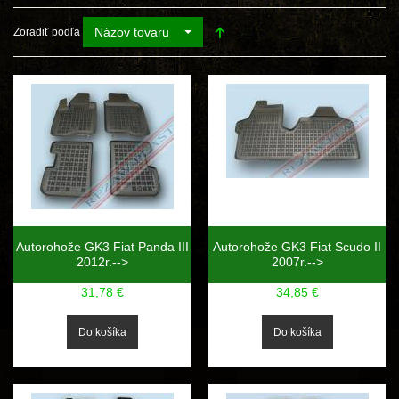
Názov tovaru
Zoradiť podľa
Autorohože GK3 Fiat Panda III
Autorohože GK3 Fiat Scudo II
2012r.-->
2007r.-->
31,78 €
34,85 €