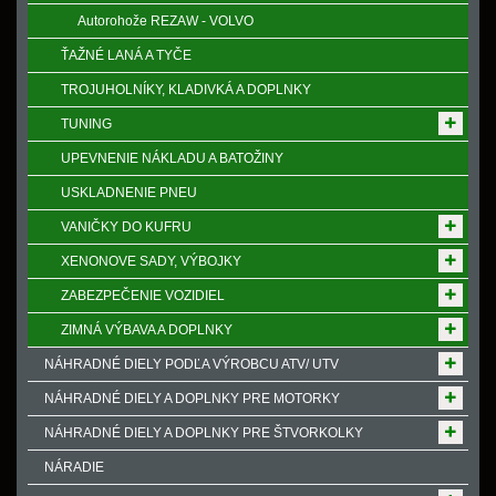
Autorohože REZAW - VOLVO
ŤAŽNÉ LANÁ A TYČE
TROJUHOLNÍKY, KLADIVKÁ A DOPLNKY
TUNING
UPEVNENIE NÁKLADU A BATOŽINY
USKLADNENIE PNEU
VANIČKY DO KUFRU
XENONOVE SADY, VÝBOJKY
ZABEZPEČENIE VOZIDIEL
ZIMNÁ VÝBAVA A DOPLNKY
NÁHRADNÉ DIELY PODĽA VÝROBCU ATV/ UTV
NÁHRADNÉ DIELY A DOPLNKY PRE MOTORKY
NÁHRADNÉ DIELY A DOPLNKY PRE ŠTVORKOLKY
NÁRADIE