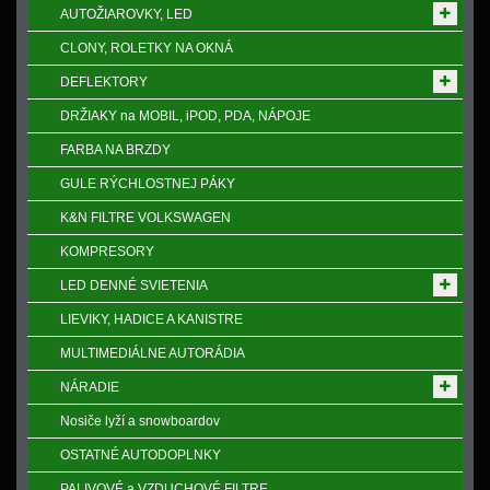
AUTOŽIAROVKY, LED
CLONY, ROLETKY NA OKNÁ
DEFLEKTORY
DRŽIAKY na MOBIL, iPOD, PDA, NÁPOJE
FARBA NA BRZDY
GULE RÝCHLOSTNEJ PÁKY
K&N FILTRE VOLKSWAGEN
KOMPRESORY
LED DENNÉ SVIETENIA
LIEVIKY, HADICE A KANISTRE
MULTIMEDIÁLNE AUTORÁDIA
NÁRADIE
Nosiče lyží a snowboardov
OSTATNÉ AUTODOPLNKY
PALIVOVÉ a VZDUCHOVÉ FILTRE