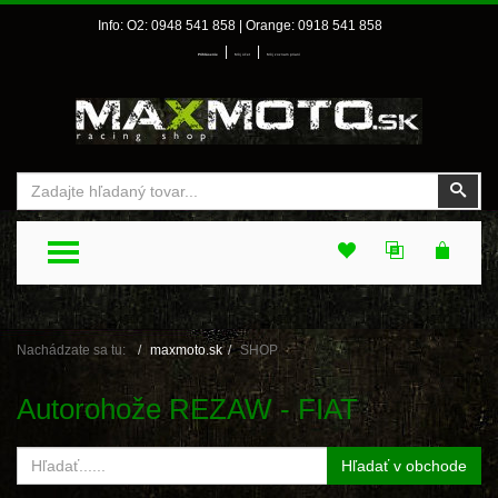
Info: O2: 0948 541 858 | Orange: 0918 541 858
|
|
Prihlásenie
Môj účet
Môj zoznam prianí
Vyhľadať
Vyhľ
TOGGLE MENU
Nachádzate sa tu:
maxmoto.sk
SHOP
Autorohože REZAW - FIAT
Hľadať v obchode