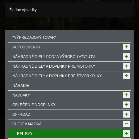
Žiadne výsledky
*VÝPREDAJOVÝ TOVAR*
AUTODOPLNKY
NÁHRADNÉ DIELY PODĽA VÝROBCU ATV/ UTV
NÁHRADNÉ DIELY A DOPLNKY PRE MOTORKY
NÁHRADNÉ DIELY A DOPLNKY PRE ŠTVORKOLKY
NÁRADIE
NAVIJAKY
OBLEČENIE A DOPLNKY
OFFROAD
OLEJE A MAZIVÁ
BEL RAY