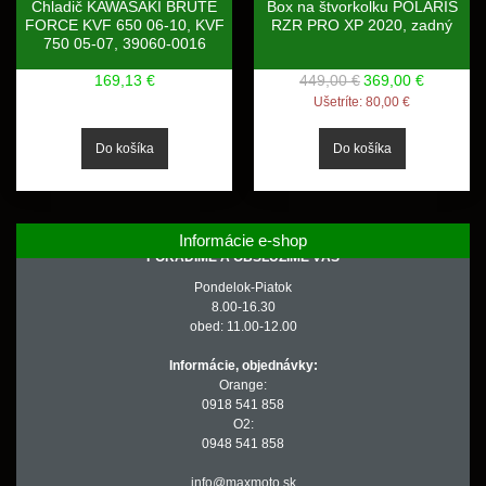
Chladič KAWASAKI BRUTE
Box na štvorkolku POLARIS
FORCE KVF 650 06-10, KVF
RZR PRO XP 2020, zadný
750 05-07, 39060-0016
169,13 €
449,00 €
369,00 €
Ušetríte:
80,00 €
Informácie e-shop
PORADÍME A OBSLÚŽIME VÁS
Pondelok-Piatok
8.00-16.30
obed: 11.00-12.00
Informácie, objednávky:
Orange:
0918 541 858
O2:
0948 541 858
info@maxmoto.sk