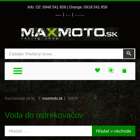
Info: O2: 0948 541 858 | Orange: 0918 541 858
|
|
Prihlásenie
Môj účet
Môj zoznam prianí
Vyhľadať
Vyhľ
TOGGLE MENU
Nachádzate sa tu:
maxmoto.sk
SHOP
Voda do ostrekovačov
Hľadať v obchode