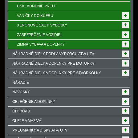
USKLADNENIE PNEU
VANIČKY DO KUFRU
XENONOVE SADY, VÝBOJKY
ZABEZPEČENIE VOZIDIEL
ZIMNÁ VÝBAVA A DOPLNKY
NÁHRADNÉ DIELY PODĽA VÝROBCU ATV/ UTV
NÁHRADNÉ DIELY A DOPLNKY PRE MOTORKY
NÁHRADNÉ DIELY A DOPLNKY PRE ŠTVORKOLKY
NÁRADIE
NAVIJAKY
OBLEČENIE A DOPLNKY
OFFROAD
OLEJE A MAZIVÁ
PNEUMATIKY A DISKY ATV/ UTV