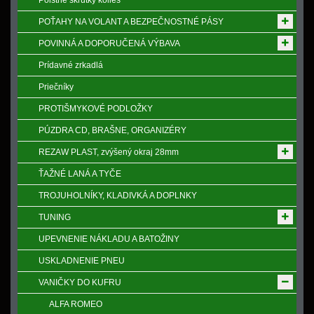
Poistne skrutky kolies
POŤAHY NA VOLANT A BEZPEČNOSTNÉ PÁSY
POVINNÁ A DOPORUČENÁ VÝBAVA
Prídavné zrkadlá
Priečníky
PROTIŠMYKOVÉ PODLOŽKY
PÚZDRA CD, BRAŠNE, ORGANIZÉRY
REZAW PLAST, zvýšený okraj 28mm
ŤAŽNÉ LANÁ A TYČE
TROJUHOLNÍKY, KLADIVKÁ A DOPLNKY
TUNING
UPEVNENIE NÁKLADU A BATOŽINY
USKLADNENIE PNEU
VANIČKY DO KUFRU
ALFA ROMEO