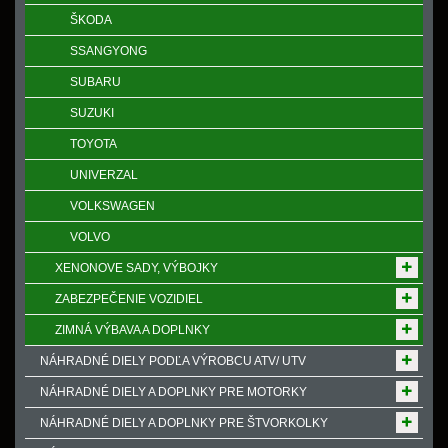
ŠKODA
SSANGYONG
SUBARU
SUZUKI
TOYOTA
UNIVERZAL
VOLKSWAGEN
VOLVO
XENONOVE SADY, VÝBOJKY
ZABEZPEČENIE VOZIDIEL
ZIMNÁ VÝBAVA A DOPLNKY
NÁHRADNÉ DIELY PODĽA VÝROBCU ATV/ UTV
NÁHRADNÉ DIELY A DOPLNKY PRE MOTORKY
NÁHRADNÉ DIELY A DOPLNKY PRE ŠTVORKOLKY