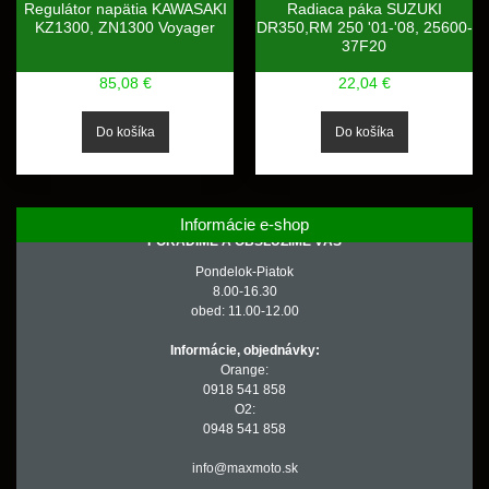
Regulátor napätia KAWASAKI
Radiaca páka SUZUKI
KZ1300, ZN1300 Voyager
DR350,RM 250 '01-'08, 25600-
37F20
85,08 €
22,04 €
Informácie e-shop
PORADÍME A OBSLÚŽIME VÁS
Pondelok-Piatok
8.00-16.30
obed: 11.00-12.00
Informácie, objednávky:
Orange:
0918 541 858
O2:
0948 541 858
info@maxmoto.sk