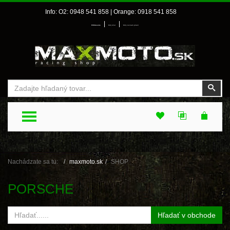
Info: O2: 0948 541 858 | Orange: 0918 541 858
|
|
Prihlásenie
Môj účet
Môj zoznam prianí
Vyhľadať
Vyhľ
TOGGLE MENU
Nachádzate sa tu:
maxmoto.sk
SHOP
PORSCHE
Hľadať v obchode