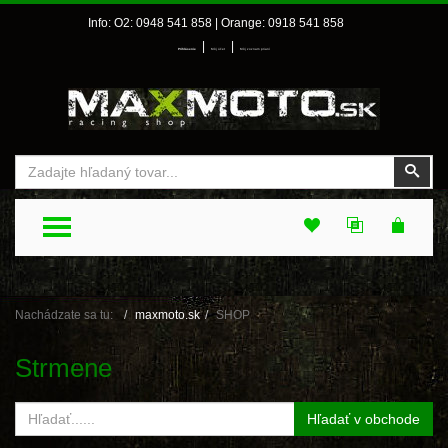
Info: O2: 0948 541 858 | Orange: 0918 541 858
|
|
Prihlásenie
Môj účet
Môj zoznam prianí
Vyhľadať
Vyhľ
TOGGLE MENU
Nachádzate sa tu:
maxmoto.sk
SHOP
Strmene
Hľadať v obchode