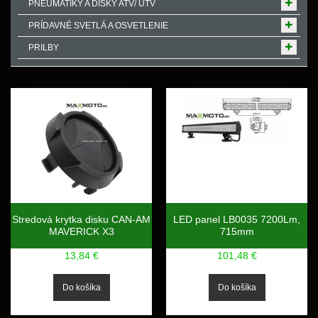
PNEUMATIKY A DISKY ATV/ UTV
PRÍDAVNÉ SVETLÁ A OSVETLENIE
PRILBY
Stredová krytka disku CAN-AM
LED panel LB0035 7200Lm,
MAVERICK X3
715mm
13,84 €
101,48 €