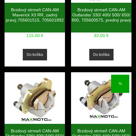
Brzdový strmeň CAN-AM
Brzdový strmeň CAN-AM
Maverick X3 RR, zadný
Outlander 330/ 400/ 500/ 650/
pravý,705601515, 705601892
800, 705600575, predný pravý
115,00 €
82,00 €
%
Brzdový strmeň CAN-AM
Brzdový strmeň CAN-AM