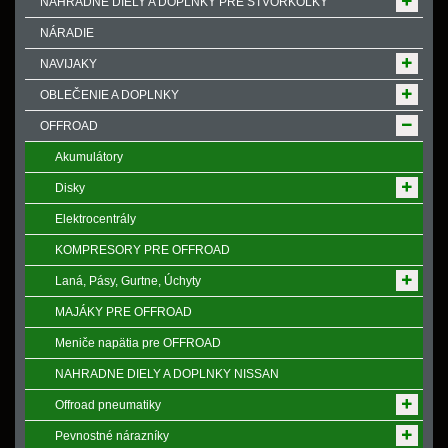
NÁHRADNÉ DIELY A DOPLNKY PRE ŠTVORKOLKY
NÁRADIE
NAVIJAKY
OBLEČENIE A DOPLNKY
OFFROAD
Akumulátory
Disky
Elektrocentrály
KOMPRESORY PRE OFFROAD
Laná, Pásy, Gurtne, Úchyty
MAJÁKY PRE OFFROAD
Meniče napӓtia pre OFFROAD
NAHRADNE DIELY A DOPLNKY NISSAN
Offroad pneumatiky
Pevnostné nárazníky