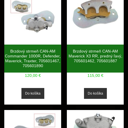
Brzdový strmeň CAN-AM
Brzdový strmeň CAN-AM
Commander 1000R, Defender,
Maverick X3 RR, predný ľavý,
Maverick, Traxter, 705601467,
705601462, 705601887
705601890
120,00 €
115,00 €