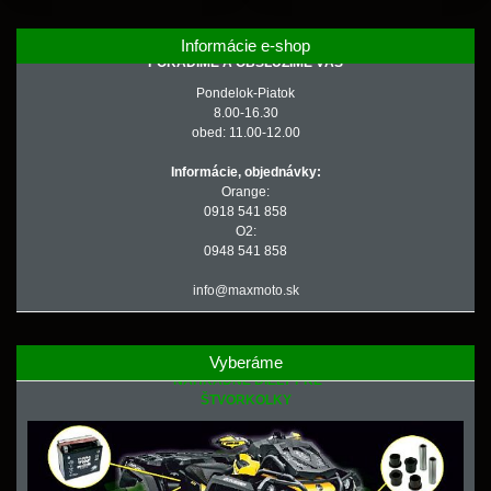
Informácie e-shop
PORADÍME A OBSLÚŽIME VÁS
Pondelok-Piatok
8.00-16.30
obed: 11.00-12.00
Informácie, objednávky:
Orange:
0918 541 858
O2:
0948 541 858
info@maxmoto.sk
Vyberáme
NÁHRADNÉ DIELY PRE
ŠTVORKOLKY