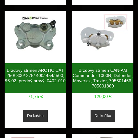
Brzdový strmeň ARCTIC CAT
Brzdový strmeň CAN-AM
250/ 300/ 375/ 400/ 454/ 500,
Commander 1000R, Defender,
96-02, predný pravý, 0402-010
Maverick, Traxter, 705601466,
705601889
71,75 €
120,00 €