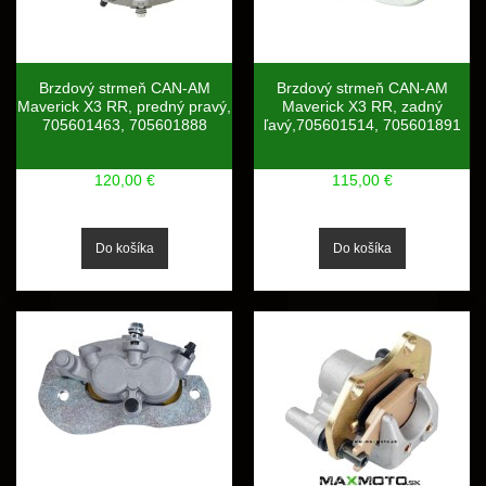
Brzdový strmeň CAN-AM
Brzdový strmeň CAN-AM
Maverick X3 RR, predný pravý,
Maverick X3 RR, zadný
705601463, 705601888
ľavý,705601514, 705601891
120,00 €
115,00 €