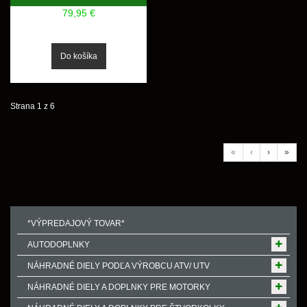
79,95 €
Strana 1 z 6
«
‹
›
»
*VÝPREDAJOVÝ TOVAR*
AUTODOPLNKY
NÁHRADNÉ DIELY PODĽA VÝROBCU ATV/ UTV
NÁHRADNÉ DIELY A DOPLNKY PRE MOTORKY