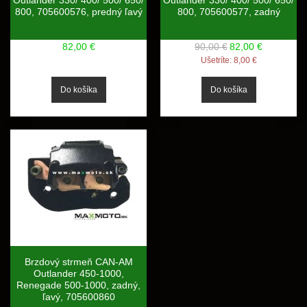
Outlander 330/ 400/ 500/ 650/
Outlander 330/ 400/ 500/ 650/
800, 705600576, predný ľavý
800, 705600577, zadný
82,00 €
90,00 €
82,00 €
Ušetríte:
8,00 €
Brzdový strmeň CAN-AM
Outlander 450-1000,
Renegade 500-1000, zadný,
ľavý, 705600860