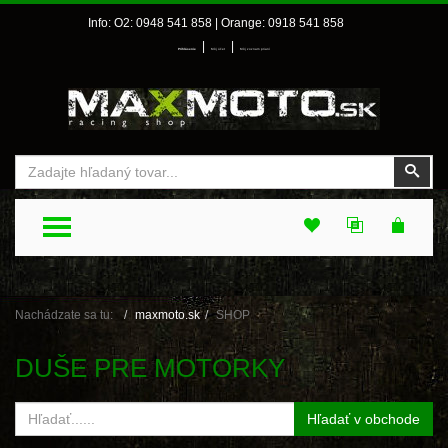
Info: O2: 0948 541 858 | Orange: 0918 541 858
|
|
Prihlásenie
Môj účet
Môj zoznam prianí
Vyhľadať
Vyhľ
TOGGLE MENU
Nachádzate sa tu:
maxmoto.sk
SHOP
DUŠE PRE MOTORKY
Hľadať v obchode