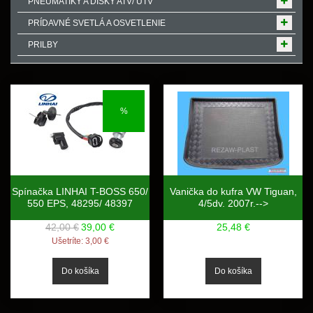
PNEUMATIKY A DISKY ATV/ UTV
PRÍDAVNÉ SVETLÁ A OSVETLENIE
PRILBY
%
Spínačka LINHAI T-BOSS 650/
Vanička do kufra VW Tiguan,
550 EPS, 48295/ 48397
4/5dv. 2007r.-->
42,00 €
39,00 €
25,48 €
Ušetríte:
3,00 €