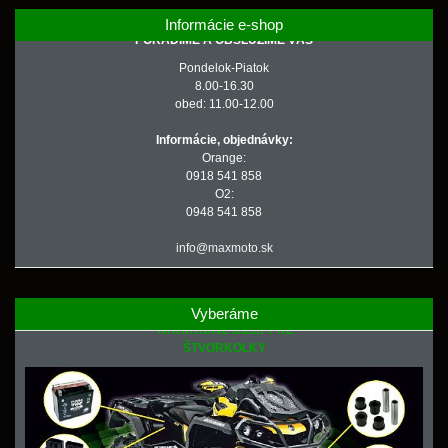
Informácie e-shop
PORADÍME A OBSLÚŽIME VÁS
Pondelok-Piatok
8.00-16.30
obed: 11.00-12.00
Informácie, objednávky:
Orange:
0918 541 858
O2:
0948 541 858
info@maxmoto.sk
Vyberáme
NÁHRADNÉ DIELY PRE
ŠTVORKOLKY