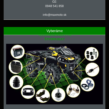
O2:
0948 541 858
info@maxmoto.sk
Vyberáme
NÁHRADNÉ DIELY PRE
ŠTVORKOLKY