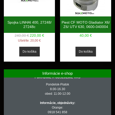
Spojka LINHAI 400, 27248/
Piest CF MOTO Gladiator X6/
27248c
Z6/ UTV 630, 0600-040004
240,00 €
220,00 €
40,00 €
Ušetríte:
20,00 €
Informácie e-shop
PORADÍME A OBSLÚŽIME VÁS
Pondelok-Piatok
8.00-16.30
obed: 11.00-12.00
Informácie, objednávky:
Orange:
0918 541 858