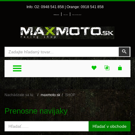
Info: O2: 0948 541 858 | Orange: 0918 541 858
|
|
Prihlásenie
Môj účet
Môj zoznam prianí
Vyhľadať
Vyhľ
TOGGLE MENU
Nachádzate sa tu:
maxmoto.sk
SHOP
Prenosne navijaky
Hľadať v obchode