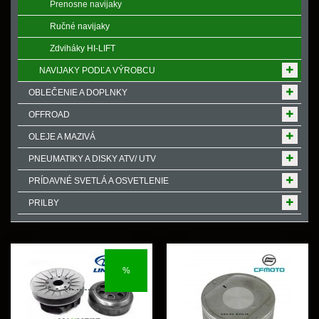
Prenosne navijaky
Ručné navijaky
Zdviháky HI-LIFT
NAVIJAKY PODĽA VÝROBCU
OBLEČENIE A DOPLNKY
OFFROAD
OLEJE A MAZIVÁ
PNEUMATIKY A DISKY ATV/ UTV
PRÍDAVNÉ SVETLÁ A OSVETLENIE
PRILBY
%