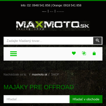
Info: O2: 0948 541 858 | Orange: 0918 541 858
|
|
Prihlásenie
Môj účet
Môj zoznam prianí
Vyhľadať
Vyhľ
TOGGLE MENU
Nachádzate sa tu:
maxmoto.sk
SHOP
MAJÁKY PRE OFFROAD
Hľadať v obchode