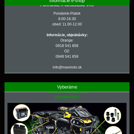
Informácie e-shop
PORADÍME A OBSLÚŽIME VÁS
Pondelok-Piatok
8.00-16.30
obed: 11.00-12.00
Informácie, objednávky:
Orange:
0918 541 858
O2:
0948 541 858
info@maxmoto.sk
Vyberáme
NÁHRADNÉ DIELY PRE
ŠTVORKOLKY