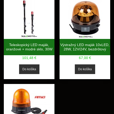
Teleskopický LED maják,
Výstražný LED maják 10xLED,
oranžové + modré sklo, 30W
28W, 12V/24V, bezdrôtový
101,48 €
67,00 €