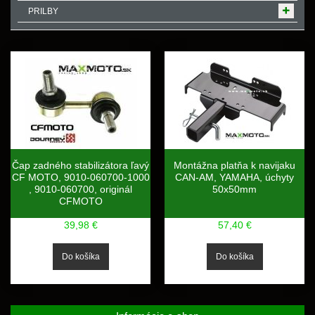
PRILBY
Čap zadného stabilizátora ľavý
Montážna platňa k navijaku
CF MOTO, 9010-060700-1000
CAN-AM, YAMAHA, úchyty
, 9010-060700, originál
50x50mm
CFMOTO
39,98 €
57,40 €