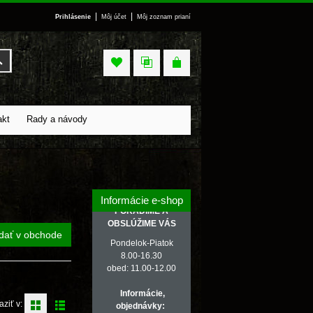
|
|
Prihlásenie
Môj účet
Môj zoznam prianí
Vyhľadať
akt
Rady a návody
Informácie e-shop
PORADÍME A
OBSLÚŽIME VÁS
dať v obchode
Pondelok-Piatok
8.00-16.30
obed: 11.00-12.00
Informácie,
aziť v:
objednávky: