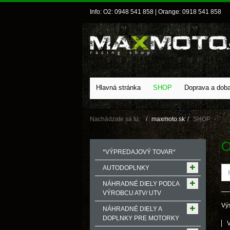
Info: O2: 0948 541 858 | Orange: 0918 541 858
Hlavná stránka
SHOP
Doprava a dob
Nachádzate sa tu:
maxmoto.sk
SHOP
O
*VÝPREDAJOVÝ TOVAR*
AUTODOPLNKY
NÁHRADNÉ DIELY PODĽA
VÝROBCU ATV/ UTV
Výs
NÁHRADNÉ DIELY A
DOPLNKY PRE MOTORKY