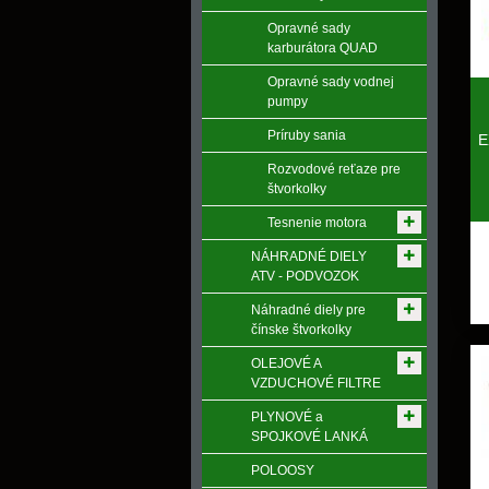
Opravné sady
karburátora QUAD
Opravné sady vodnej
pumpy
Príruby sania
E
Rozvodové reťaze pre
štvorkolky
Tesnenie motora
NÁHRADNÉ DIELY
ATV - PODVOZOK
Náhradné diely pre
čínske štvorkolky
OLEJOVÉ A
VZDUCHOVÉ FILTRE
PLYNOVÉ a
SPOJKOVÉ LANKÁ
POLOOSY