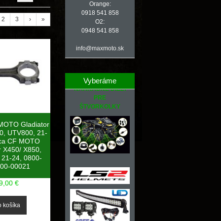
Orange:
0918 541 858
2
3
›
»
O2:
0948 541 858
info@maxmoto.sk
Vyberáme
NÁHRADNÉ DIELY
PRE
ŠTVORKOLKY
 MOTO Gladiator
0, UTV800, 21-
ica CF MOTO
r X450/ X850,
 21-24, 0800-
00-00021
9,00 €