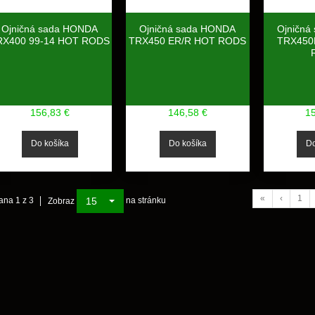
Ojničná sada HONDA
Ojničná sada HONDA
Ojničná
RX400 99-14 HOT RODS
TRX450 ER/R HOT RODS
TRX450
156,83 €
146,58 €
1
«
‹
1
15
ana 1 z 3
na stránku
Zobraz