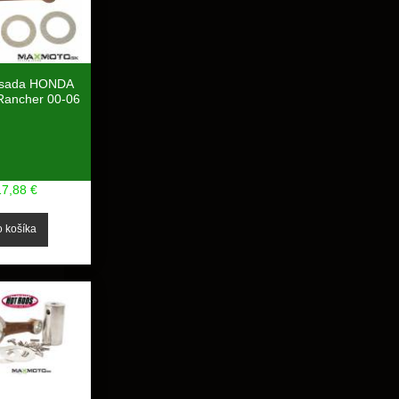
 sada HONDA
ancher 00-06
17,88 €