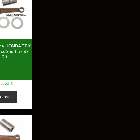
ada HONDA TRX
ax/Sportrax 99-
09
07,63 €