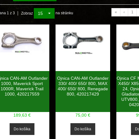
«
‹
1
15
ana 1 z 3
na stránku
Zobraz
jnica CAN-AM Outlander
Ojnica CAN-AM Outlander
Ojnica CF
1000, Maverick Sport
330/ 400/ 650/ 800, MAX
X450/ X85
1000R, Maverick Trail
400/ 650/ 800, Renegade
24, Ojn
1000, 420217559
800, 420217429
Gladiato
UTV800,
0420
189,63 €
75,00 €
9