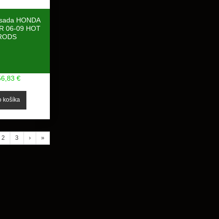
 sada HONDA
R 06-09 HOT
RODS
56,83 €
2
3
›
»