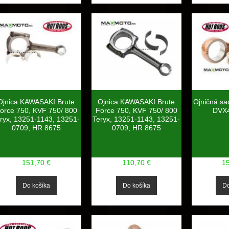
Ojnica KAWASAKI Brute
Ojnica KAWASAKI Brute
Ojničná s
orce 750, KVF 750/ 800
Force 750, KVF 750/ 800
DVX4
ryx, 13251-1143, 13251-
Teryx, 13251-1143, 13251-
0709, HR 8675
0709, HR 8675
151,70 €
110,70 €
1