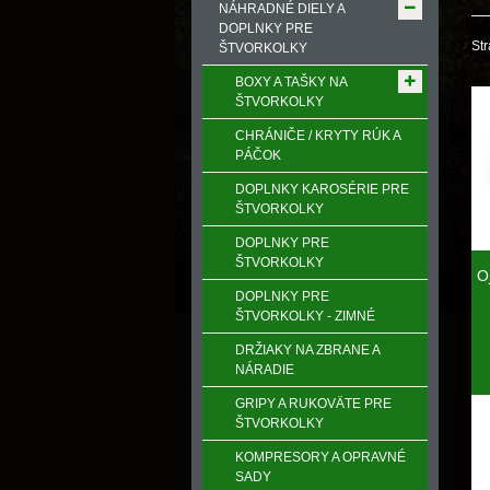
NÁHRADNÉ DIELY A
DOPLNKY PRE
Str
ŠTVORKOLKY
BOXY A TAŠKY NA
ŠTVORKOLKY
CHRÁNIČE / KRYTY RÚK A
PÁČOK
DOPLNKY KAROSÉRIE PRE
ŠTVORKOLKY
DOPLNKY PRE
ŠTVORKOLKY
O
DOPLNKY PRE
ŠTVORKOLKY - ZIMNÉ
DRŽIAKY NA ZBRANE A
NÁRADIE
GRIPY A RUKOVӒTE PRE
ŠTVORKOLKY
KOMPRESORY A OPRAVNÉ
SADY