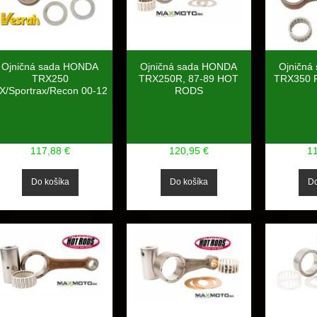
Ojničná sada HONDA
Ojničná sada HONDA
Ojničná
TRX250
TRX250R, 87-89 HOT
TRX350 R
X/Sportrax/Recon 00-12
RODS
117,88 €
120,95 €
1