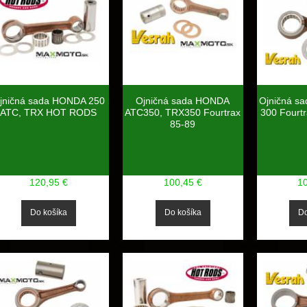
jničná sada HONDA 250
Ojničná sada HONDA
Ojničná s
ATC, TRX HOT RODS
ATC350, TRX350 Fourtrax
300 Fourtr
85-89
120,95 €
100,45 €
1