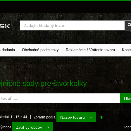
Vyhľadať
a dodania
Obchodné podmienky
Reklamácie / Vrátenie tovaru
Kont
jničné sady pre štvorkolky
Hľa
Názov tovaru
ledok 1 - 15 z 44
Zoradiť podľa
Zvoľ výrobcov
Výrobca
Zobr