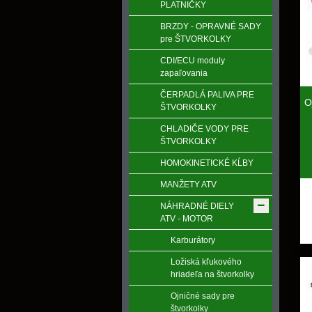
PLATNIČKY
BRZDY - OPRAVNÉ SADY
pre ŠTVORKOLKY
CDI/ECU moduly
zapaľovania
ČERPADLÁ PALIVA PRE
O
ŠTVORKOLKY
CHLADIČE VODY PRE
ŠTVORKOLKY
HOMOKINETICKÉ KĹBY
MANŽETY ATV
NÁHRADNÉ DIELY
ATV - MOTOR
Karburátory
Ložiská kľukového
hriadeľa na štvorkolky
Ojničné sady pre
štvorkolky