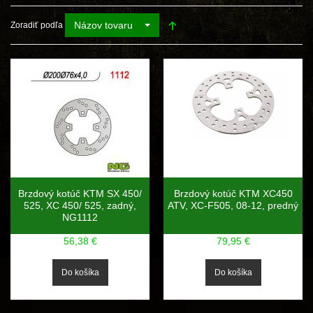
Názov tovaru
Zoradiť podľa
Brzdový kotúč KTM SX 450/
Brzdový kotúč KTM XC450
525, XC 450/ 525, zadný,
ATV, XC-F505, 08-12, predný
NG1112
56,38 €
79,95 €