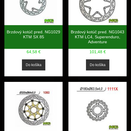
Brzdový kotúč pred. NG1029
Brzdový kotúč pred. NG1043
KTM SX 85
KTM LC4, Superenduro,
Adventure
64,58 €
101,48 €