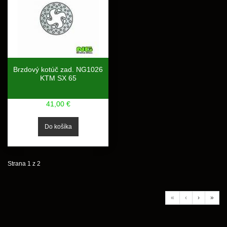
Brzdový kotúč zad. NG1026
KTM SX 65
41,00 €
Strana 1 z 2
«
‹
›
»