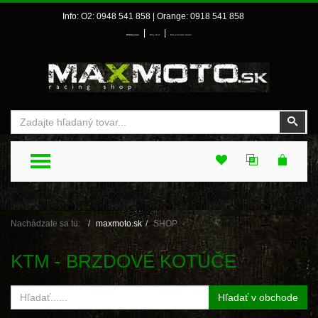
Info: O2: 0948 541 858 | Orange: 0918 541 858
|
|
Prihlásenie
Môj účet
Môj zoznam prianí
Vyhľadať
Vyhľ
TOGGLE MENU
Nachádzate sa tu:
maxmoto.sk
SHOP
KTM - BRZDOVÉ KOTÚČE
Hľadať v obchode