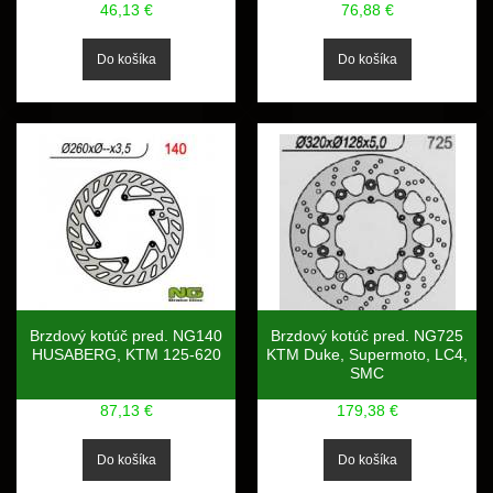
46,13 €
76,88 €
Brzdový kotúč pred. NG140
Brzdový kotúč pred. NG725
HUSABERG, KTM 125-620
KTM Duke, Supermoto, LC4,
SMC
87,13 €
179,38 €