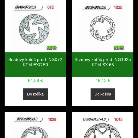
Brzdový kotúč pred. NG072
Brzdový kotúč pred. NG1025
KTM EXC 50
KTM SX 65
64,58 €
46,13 €