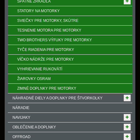
SPӒTNÉ ZRKADLÁ
STATORY NA MOTORKY
SVIEČKY PRE MOTORKY, SKÚTRE
TESNENIE MOTORA PRE MOTORKY
TWO BROTHERS VÝFUKY PRE MOTORKY
TYČE RIADENIA PRE MOTORKY
VÍČKO NÁDRŽE PRE MOTORKY
VYHRIEVANIE RUKOVӒTÍ
ŽIAROVKY OSRAM
ZIMNÉ DOPLNKY PRE MOTORKY
NÁHRADNÉ DIELY A DOPLNKY PRE ŠTVORKOLKY
NÁRADIE
NAVIJAKY
OBLEČENIE A DOPLNKY
OFFROAD