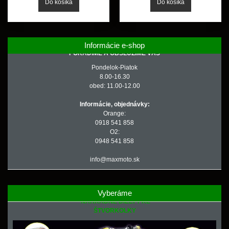
Informácie e-shop
PORADÍME A OBSLÚŽIME VÁS
Pondelok-Piatok
8.00-16.30
obed: 11.00-12.00
Informácie, objednávky:
Orange:
0918 541 858
O2:
0948 541 858
info@maxmoto.sk
Vyberáme
NÁHRADNÉ DIELY PRE
ŠTVORKOLKY