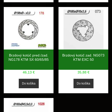
Brzdový kotúč pred./zad.
Brzdový kotúč zad. NG073
NG178 KTM SX 60/65/85
KTM EXC 50
46,13 €
35,88 €