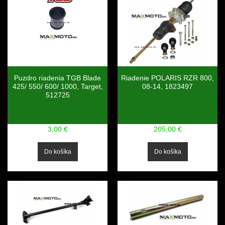
Puzdro riadenia TGB Blade
Riadenie POLARIS RZR 800,
425/ 550/ 600/ 1000, Target,
08-14, 1823497
512725
3,00 €
205,00 €