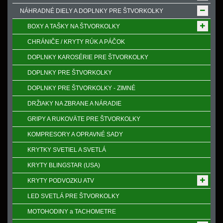
NÁHRADNÉ DIELY A DOPLNKY PRE ŠTVORKOLKY
BOXY A TAŠKY NA ŠTVORKOLKY
CHRÁNIČE / KRYTY RÚK A PÁČOK
DOPLNKY KAROSÉRIE PRE ŠTVORKOLKY
DOPLNKY PRE ŠTVORKOLKY
DOPLNKY PRE ŠTVORKOLKY - ZIMNÉ
DRŽIAKY NA ZBRANE A NÁRADIE
GRIPY A RUKOVӒTE PRE ŠTVORKOLKY
KOMPRESORY A OPRAVNÉ SADY
KRYTKY SVETIEL A SVETLÁ
KRYTY BLINGSTAR (USA)
KRYTY PODVOZKU ATV
LED SVETLÁ PRE ŠTVORKOLKY
MOTOHODINY a TACHOMETRE