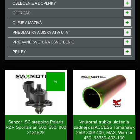
OBLEČENIE A DOPLNKY
OFFROAD
OLEJE A MAZIVÁ
PNEUMATIKY A DISKY ATV/ UTV
PRÍDAVNÉ SVETLÁ A OSVETLENIE
PRILBY
%
Senzor ISC stepping Polaris
Vnútorná trubka uloženia
RZR Sportsman 500, 550, 800
zadnej osi ACCESS Tomahawk
3131629
250/ 300/ 400, MAX, Warrior
450, 93330-A03-100