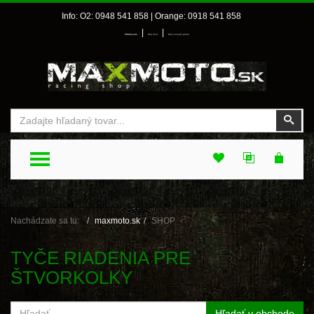
Info: O2: 0948 541 858 | Orange: 0918 541 858
|
|
Prihlásenie
Môj účet
Môj zoznam prianí
Vyhľadať
Vyhľ
TOGGLE MENU
Nachádzate sa tu:
maxmoto.sk
SHOP
TYČE RIADENIA PRE
ŠTVORKOLKY
Hľadať v obchode