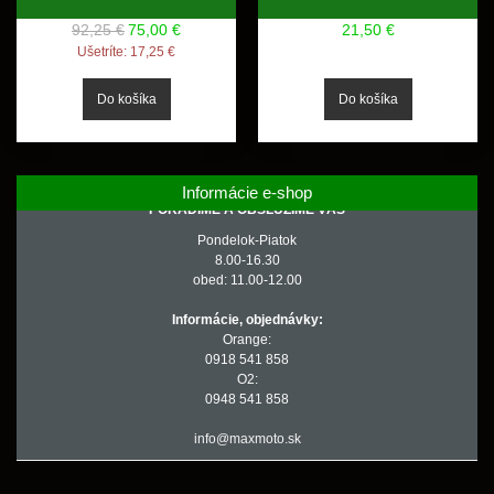
92,25 €
75,00 €
21,50 €
Ušetríte:
17,25 €
Informácie e-shop
PORADÍME A OBSLÚŽIME VÁS
Pondelok-Piatok
8.00-16.30
obed: 11.00-12.00
Informácie, objednávky:
Orange:
0918 541 858
O2:
0948 541 858
info@maxmoto.sk