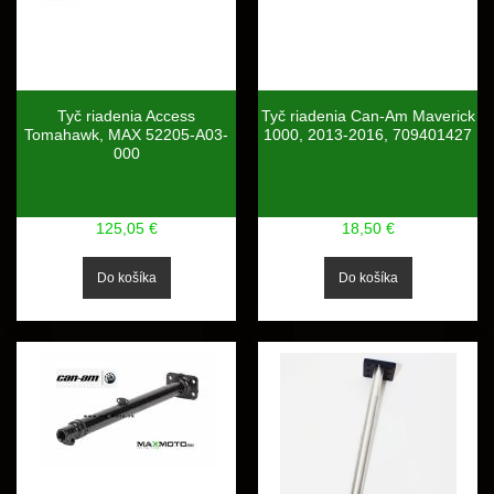
Tyč riadenia Access
Tyč riadenia Can-Am Maverick
Tomahawk, MAX 52205-A03-
1000, 2013-2016, 709401427
000
125,05 €
18,50 €