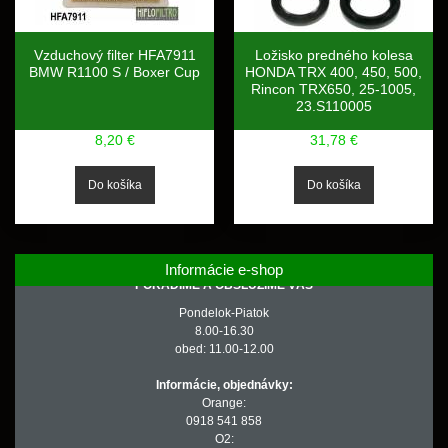
Vzduchový filter HFA7911
Ložisko predného kolesa
BMW R1100 S / Boxer Cup
HONDA TRX 400, 450, 500,
Rincon TRX650, 25-1005,
23.S110005
8,20 €
31,78 €
Informácie e-shop
PORADÍME A OBSLÚŽIME VÁS
Pondelok-Piatok
8.00-16.30
obed: 11.00-12.00
Informácie, objednávky:
Orange:
0918 541 858
O2: