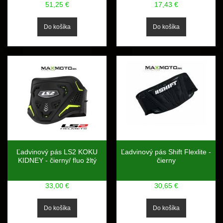
51,25 €
17,43 €
Ľadvinový pás LS2 KOKU
Ľadvinový pás Shift Flexlite -
KIDNEY - čierny/ fluo žltý
čierny
33,00 €
30,65 €