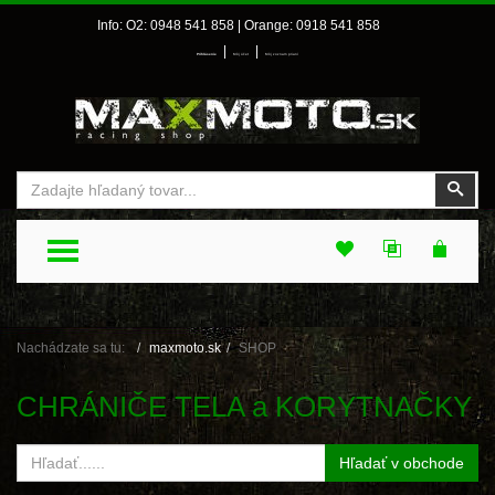
Info: O2: 0948 541 858 | Orange: 0918 541 858
|
|
Prihlásenie
Môj účet
Môj zoznam prianí
Vyhľadať
Vyhľ
TOGGLE MENU
Nachádzate sa tu:
maxmoto.sk
SHOP
CHRÁNIČE TELA a KORYTNAČKY
Hľadať v obchode