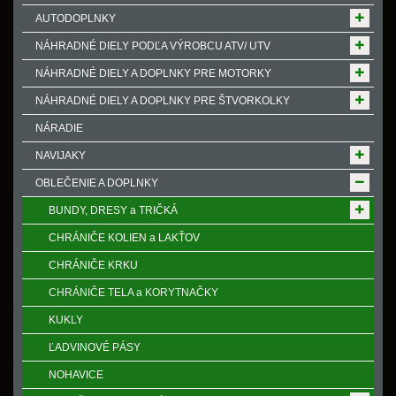
AUTODOPLNKY
NÁHRADNÉ DIELY PODĽA VÝROBCU ATV/ UTV
NÁHRADNÉ DIELY A DOPLNKY PRE MOTORKY
NÁHRADNÉ DIELY A DOPLNKY PRE ŠTVORKOLKY
NÁRADIE
NAVIJAKY
OBLEČENIE A DOPLNKY
BUNDY, DRESY a TRIČKÁ
CHRÁNIČE KOLIEN a LAKŤOV
CHRÁNIČE KRKU
CHRÁNIČE TELA a KORYTNAČKY
KUKLY
ĽADVINOVÉ PÁSY
NOHAVICE