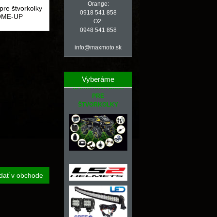
Orange:
pre štvorkolky
0918 541 858
OME-UP
O2:
0948 541 858
info@maxmoto.sk
Vyberáme
NÁHRADNÉ DIELY
PRE
ŠTVORKOLKY
dať v obchode