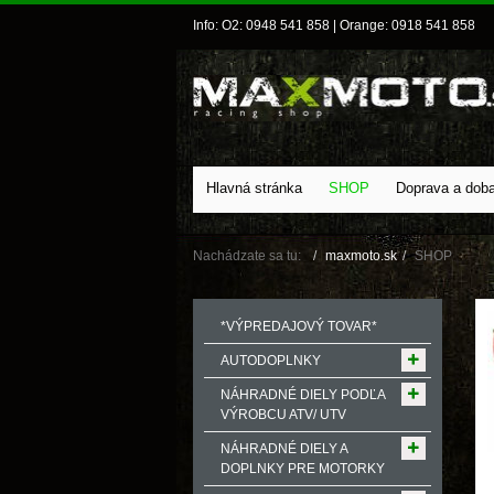
Info: O2: 0948 541 858 | Orange: 0918 541 858
Hlavná stránka
SHOP
Doprava a dob
Nachádzate sa tu:
maxmoto.sk
SHOP
*VÝPREDAJOVÝ TOVAR*
AUTODOPLNKY
NÁHRADNÉ DIELY PODĽA
VÝROBCU ATV/ UTV
NÁHRADNÉ DIELY A
DOPLNKY PRE MOTORKY