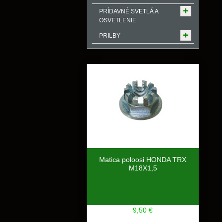
PRÍDAVNÉ SVETLÁ A
OSVETLENIE
PRILBY
Matica poloosi HONDA TRX
M18X1,5
9,50 €