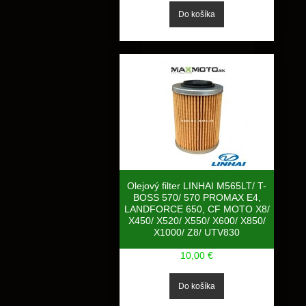
Olejový filter LINHAI M565LT/ T-
BOSS 570/ 570 PROMAX E4,
LANDFORCE 650, CF MOTO X8/
X450/ X520/ X550/ X600/ X850/
X1000/ Z8/ UTV830
10,00 €