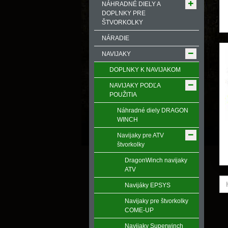
NÁHRADNÉ DIELY A
DOPLNKY PRE
ŠTVORKOLKY
NÁRADIE
NAVIJAKY
DOPLNKY K NAVIJAKOM
NAVIJAKY PODĽA
POUŽITIA
Náhradné diely DRAGON
WINCH
Navijaky pre ATV
štvorkolky
DragonWinch navijaky
ATV
Navijáky EPSYS
Navijaky pre štvorkolky
COME-UP
Navijaky Superwinch