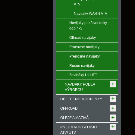
ATV
Navijaky WARN ATV
Navijaky pre štvorkolky -
doplnky
Offroad navijaky
Pracovné navijaky
Prenosne navijaky
Ručné navijaky
Zdviháky HI-LIFT
NAVIJAKY PODĽA
VÝROBCU
OBLEČENIE A DOPLNKY
OFFROAD
OLEJE A MAZIVÁ
PNEUMATIKY A DISKY
ATV/ UTV