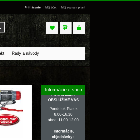
|
|
Prihlásenie
Môj účet
Môj zoznam prianí
Vyhľadať
akt
Rady a návody
Informácie e-shop
PORADÍME A
OBSLÚŽIME VÁS
Pondelok-Piatok
8.00-16.30
obed: 11.00-12.00
Informácie,
objednávky: