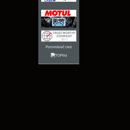
Porovnávač cien