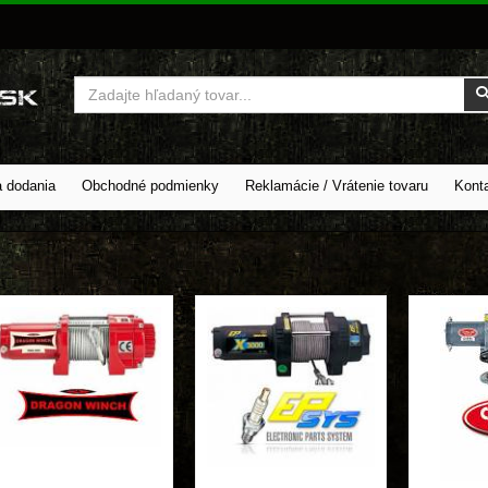
Vyhľadať
a dodania
Obchodné podmienky
Reklamácie / Vrátenie tovaru
Kont