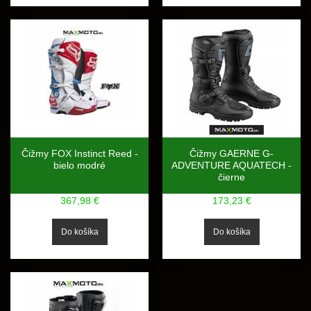
Čižmy FOX Instinct Reed -
Čižmy GAERNE G-
bielo modré
ADVENTURE AQUATECH -
čierne
367,98 €
173,23 €