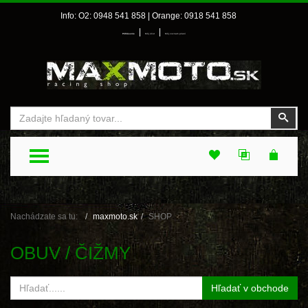
Info: O2: 0948 541 858 | Orange: 0918 541 858
|
|
Prihlásenie
Môj účet
Môj zoznam prianí
Vyhľadať
Vyhľ
TOGGLE MENU
Nachádzate sa tu:
maxmoto.sk
SHOP
OBUV / ČIŽMY
Hľadať v obchode