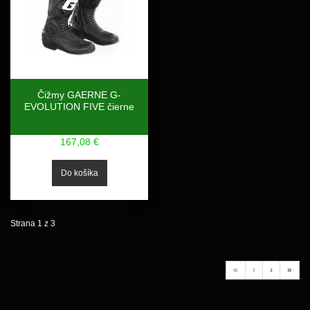
Čižmy GAERNE G-
EVOLUTION FIVE čierne
167,08 €
Strana 1 z 3
«
‹
›
»