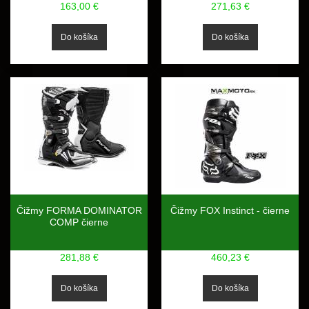
163,00 €
271,63 €
Čižmy FORMA DOMINATOR
Čižmy FOX Instinct - čierne
COMP čierne
281,88 €
460,23 €