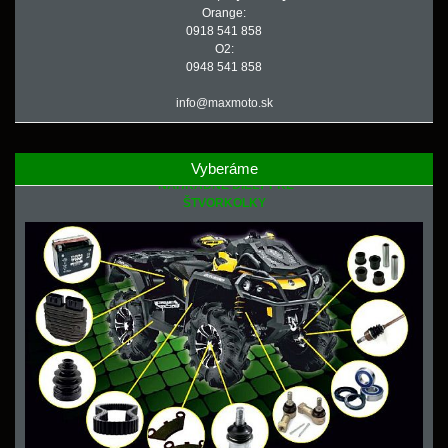
Orange:
0918 541 858
O2:
0948 541 858
info@maxmoto.sk
Vyberáme
NÁHRADNÉ DIELY PRE
ŠTVORKOLKY