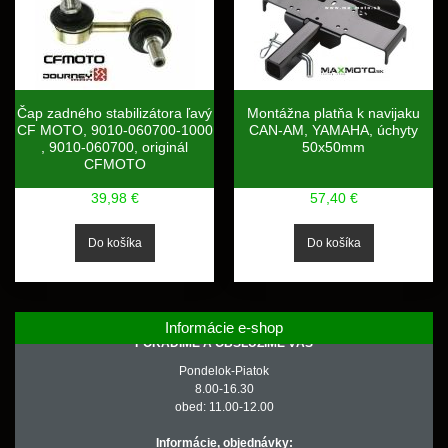
Čap zadného stabilizátora ľavý
Montážna platňa k navijaku
CF MOTO, 9010-060700-1000
CAN-AM, YAMAHA, úchyty
, 9010-060700, originál
50x50mm
CFMOTO
39,98 €
57,40 €
Informácie e-shop
PORADÍME A OBSLÚŽIME VÁS
Pondelok-Piatok
8.00-16.30
obed: 11.00-12.00
Informácie, objednávky: