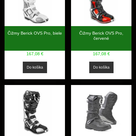
Čižmy Berick OVS Pro, biele
Čižmy Berick OVS Pro,
červené
167,08 €
167,08 €